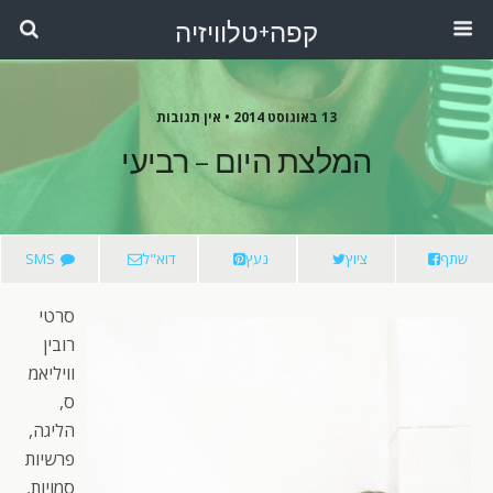
קפה+טלוויזיה
13 באוגוסט 2014 •
אין תגובות
המלצת היום – רביעי
שתף
ציוץ
נעץ
דוא"ל
SMS
סרטי
רובין
וויליאמ
ס,
הליגה,
פרשיות
סמויות,