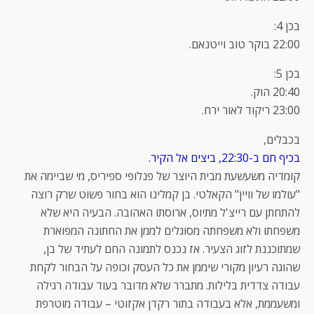
בכן 4:
22:00 בוקר טוב וייטנאם.
בכן 5:
20:40 הוק.
23:00 ריקוד לאור ירח.
בכבלים,
בכיף חם ב-22:30, ביצים אל הקיר.
קומדיה משעשעת מבית היוצר של פנלופי ספיריס, מי שביימה את
"עולמו של וויין" הקאלטי. בן קמלינו הוא בחור פשוט שרק רוצה
להתחתן עם רייצ'ל מתיוס, ארוסתו האהובה. הבעיה היא שלא
משפחתו ולא משפחתה מסוגלים לממן את החתונה המפוארת
שמתוכננת לזוג הצעיר. אז נכנס לתמונה החם לעתיד של בן,
שהוגה רעיון מקורי שיממן את כל העסק וכופה על הבחור לקחת
עבודה צדדית בלילות. מתברר שלא מדובר בעוד עבודה רגילה
ומשעממת, אלא בעבודה בתור רקדן אקזוטי – עבודה מוטרפת