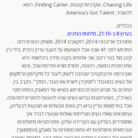
Chasing Life, שקרניות קטנות, Finding Carter, רופא
להשכיר, America's Got Talent.
בכבלים,
בערוץ 8 ב-21:10, מלחמת המינים.
פסטיבל אדינבורו 2014; דוקאביב 2014. משחק הטניס הזה
התרחש לפני 41 שנה אבל השפעתו על הענף עדיין ניכרת. בילי ג'ין
קינג מול בובי ריגס, שני אלופים בקנה מידה בינלאומי: היא
פמיניסטית נחושה, רהוטה, חסרת מורא וחריפת שכל, והוא
שוביניסט פרובוקטיבי שנהנה לזעוק לעבר כל מיקרופון ש"מקומן
של נשים במטבח" ו"תפקידן לשרת את הגבר, המלך". הקרב בין
המינים על מגרש הטניס התרחש בשיאו של המאבק הפמיניסטי
בארה"ב, כשהרחובות נגדשו נשים שהיו להוטות להתגייס למהפכה.
אבל בפרסומות עדיין נראו רק נשים מבשלות או מגהצות לבעליהן,
ועיתונאים שאלו נשים מצליחות שאלות שנועדו לברר איך
מתמודדים בעליהן עם הקריירה שלהן. פמיניסטיות מיתולוגיות
וטניסאיות מיתולוגיות לא פחות מספרות על מאבקן (המתמשך)
לשוויון ועל המטען הפוליטי שהביאה איתה קינג, למשחק ששינה