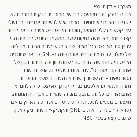
תארך 90 דקות, כפי
שהיה בחלק ניכר מההיסטוריה של התוכנית. הדקות הנותרות לא
יוקדשו בהכרח לאייטמים נוספים, אלא לראיונות ארוכים יותר ואולי
עוד קטע מוזיקלי. בהתאם, תוכנית הלייט נייט צפויה כנראה להיות
קצרה יותר, חצי שעה במקום שעה. המועמד המוביל להנחיה הוא
עדיין סת' מאיירס, אבל מאחר שהוא מגיע מעולם מאוד דומה לזה
של פאלון, עד לרמת הנחיית אותה פינה ב-SNL, כנראה שתוכנית
הלייט נייט החדשה הזו תנסה לשנות כיוון ולהיות יותר בגוון של
אותו "וויקנד אפדייט", עם ראיונות פוליטיים, אנשי חדשות
וספורטאים – מה שכמובן ישרת את העובדה ששתי התוכניות
משודרות מאותם אולפנים בניו יורק, וכך לא יצטרכו להילחם על
אותם אורחים. כל זה, כמובן, בהנחה שמאיירס אכן יהיה המנחה.
מועמדים נוספים לתוכנית הלייט נייט הם אנדי כהן מערוץ בראבו
(טראן קילם מחקה אותו ב-SNL) והקומיקאי השחור ניק קאנון,
שיכניס קצת צבע ל-NBC.