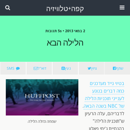
קפה+טלוויזיה
2 במאי 2013 •
5s תגובות
הלילה הבא
שתף
ציוץ
נעץ
דוא"ל
SMS
בטיוי גייד מעדכנים
כמה דברים בנוגע
לענייני תוכניות הלילה
של NBC בשנה הבאה
.
לדבריהם, עלה הרעיון
ש"תוכנית הלילה"
שמחה גדולה הלילה
בהנחיית ג'ימי פאלון