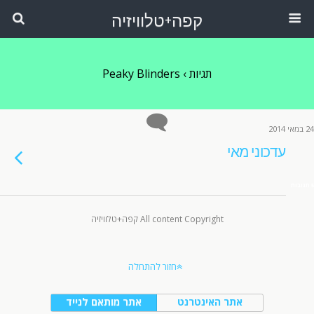
קפה+טלוויזיה
תגיות › Peaky Blinders
24 במאי 2014
עדכוני מאי
5 תגובות
All content Copyright קפה+טלוויזיה
חזור להתחלה
אתר האינטרנט
אתר מותאם לנייד