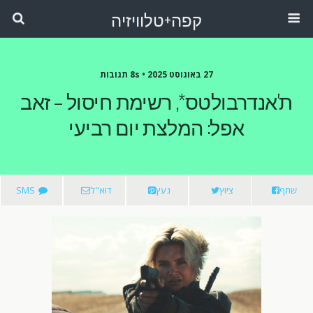
קפה+טלוויזיה
27 באוגוסט 2025 •
8s תגובות
ת'אנדרבולטס*, רשימת חיסול – זאב
אפל: המלצת יום רביעי
שתף
ציוץ
נעץ
דוא"ל
SMS