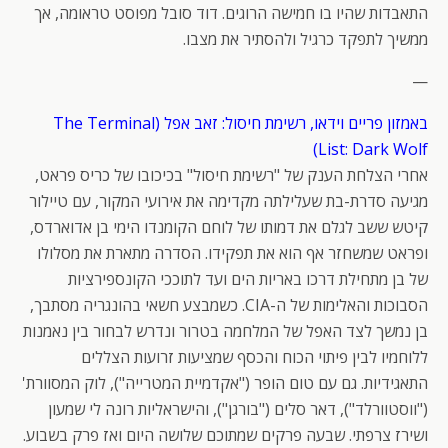
התאבדות שהיו בו חמישה הרוגים. דוד סובל מפוסט טראומה, אך
ממשיך לתפקד כרגיל ולהסתיר את מצבו.
—
באמזון פריים וידאו, רשימת חיסול: זאב אפל (The Terminal
List: Dark Wolf)
אחרי הצלחת הענק של "רשימת חיסול" בכיכובו של כריס פראט,
מגיעה סדרת-בת שעלילתה מקדימה את אירועי המקור, עם טיילור
קיטש ששב לגלם את דמותו של לוחם הקומנדו הימי בן אדוארדס,
ופראט שמשחזר אף הוא את תפקידו. הסדרה מתארת את מסלולו
של בן מתחילת דרכו באריות הים ועד לתוככי הקונספירציות
הסבוכות והאלימות של ה-CIA. כשמבצע חשאי בהונגריה מסתבך,
בן נמשך לצד האפל של המלחמה בטרור ונדרש לבחור בין נאמנות
ללוחמיו לבין פיתוי הכוח והכסף שמציעות זרועות הצללים
התאגידיות. גם עם טום הופר ("אקדמיית המטרייה"), לוק המסוורת'
("ווסטוורלד"), דאר סלים ("בורגן"), והישראליות רונה לי שמעון
ושירז צרפתי. שבעה פרקים שמתוכם שלושה היום ואז פרק בשבוע.