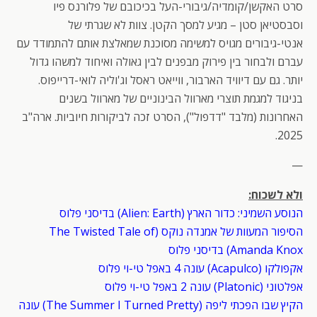
סרט האקשן/קומדיה/גיבורי-העל בכיכובם של פלורנס פיו
וסבסטיאן סטן – מגיע למסך הקטן. צוות לא שגרתי של
אנטי-גיבורים מגויס למשימה מסוכנת שמאלצת אותם להתמודד עם
עברם ולבחור בין פירוק מבפנים לבין גאולה ואיחוד למשהו גדול
יותר. גם עם דיוויד הארבור, ווייאט ראסל וג'וליה לואי-דרייפוס.
בניגוד למגמת תוצרי מארוול הבינוניים של מארוול בשנים
האחרונות (מלבד "דדפול"), הסרט זכה לביקורות חיוביות. ארה"ב
2025.
—
ולא לשכוח:
הנוסע השמיני: כדור הארץ (Alien: Earth) בדיסני פלוס
הסיפור המעוות של אמנדה נוקס (The Twisted Tale of
Amanda Knox) בדיסני פלוס
אקפולקו (Acapulco) עונה 4 באפל טי-וי פלוס
אפלטוני (Platonic) עונה 2 באפל טי-וי פלוס
הקיץ שבו הפכתי ליפה (The Summer I Turned Pretty) עונה