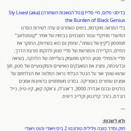
—
בדיסני פלוס, חיי סליי! (נטל הגאונות השחורה) (Sly Lives! (aka
the Burden of Black Genius
בלי התראה מוקדמת, בימים האחרונים עלה לשירות הסרט
התיעודי מוזיקלי עטור השבחים בבימויו של אמיר "קווסטלאב"
תומפסון ("קיץ של נשמה", שזמין גם הוא בשירות), החוקר את
החיים, הקריירה והמורשת של סליי סטון ולהקתו פורצת הדרך,
סליי והפמילי סטון. הדוקו מתעמק בעלייתה של הלהקה, בשיאה
ובדעיכתה, ומציג את המאבקים האישיים והמקצועיים של סטון, תוך
שהוא שופך אור על הנטל הבלתי נראה המלווה את הצלחתם של
אמנים שחורים באמריקה. בסרט משתתפים בראיונות אמנים
בולטים ובהם אנדרה 3000, ד'אנג'לו, צ'אקה קאן, קיו-טיפ, נייל
רוג'רס, ג'ורג' קלינטון וקלייב דיוויס.
—
ולא לשכוח:
חוק וסדר כוונה פלילית טורונטו 2 ביס ויאודי והוט ויאודי