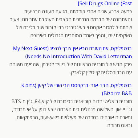
Sell Drugs Online (Fast]
כמעט ארבע שנים אחרי קודמתה, מגיעה העונה הרביעית
והאחרונה של הדרמה הגרמנית הקצבית העוקבת אחר חנון צעיר
שהתחיל למכור אקסטזי באינטרנט כדי לזכות שוב בליבה של
האקסית שלו, והפך לאחד הסוחרים הגדולים באירופה.
בנטפליקס, את האורח הבא אין צורך להציג (My Next Guest
Needs No Introduction With David Letterman)
פרק חדש של תוכנית הראיונות של דיוויד לטרמן, שהפעם משוחח
עם הכדורסלנית קייטלין קלארק.
בנטפליקס, הבד-אנד-ברקפסט הביזארי של קיאן (Kian’s
Bizarre B&B)
תוכנית ריאליטי דרום קוריאנית בכיכובם של קיאן84, ג'ין מ-BTS
וג'י יי-און. השלושה מנהלים בית הארחה יוצא דופן על אי מבודד,
ומארחים אורחים בסדרה של פעילויות משעשעות, הרפתקאות
וכאוס מבודח.