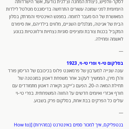
לסקר-וולפיש, ניצולת המחנה וצ'לנית נודעת, אשר הישרדותה
היומיומית לפני שמונה עשורים התרחשה בדיסוננס מטלטל לילדות
המאושרת של הס מעבר לחומה. במפגש האינטימי והמרתק בסלון
הבית של אניטה, מגלגלים השניים, מלווים בילדיהם, את סיפורם
המקביל בכנות צורבת ומציפים סוגיות נצחיות ורלוונטיות בנוגע
לאשמה ומחילה.
—
בסלקום טי-וי ופרי טי-וי, 1923
עונה שנייה למערבון של פרמאונט פלוס בכיכובם של הריסון פורד
והלן מירן, הממשיך לעקוב אחר משפחת דאטון במונטנה של
תחילת המאה ה-20. הפעם ג'ייקוב וקארה דאטון מתמודדים עם
חורף אכזרי ואיומים חדשים על החווה המשפחתית. בפרי טי-וי
עולים כל הפרקים בבת אחת, בסלקום פרק בשבוע.
—
בנטפליקס, איך למכור סמים באינטרנט (במהירות) [(How to