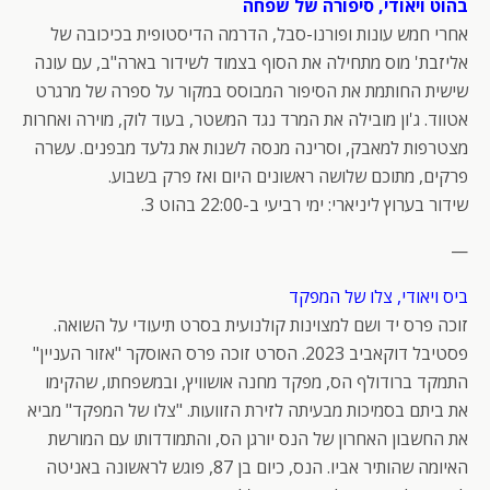
בהוט ויאודי, סיפורה של שפחה
אחרי חמש עונות ופורנו-סבל, הדרמה הדיסטופית בכיכובה של
אליזבת' מוס מתחילה את הסוף בצמוד לשידור בארה"ב, עם עונה
שישית החותמת את הסיפור המבוסס במקור על ספרה של מרגרט
אטווד. ג'ון מובילה את המרד נגד המשטר, בעוד לוק, מוירה ואחרות
מצטרפות למאבק, וסרינה מנסה לשנות את גלעד מבפנים. עשרה
פרקים, מתוכם שלושה ראשונים היום ואז פרק בשבוע.
שידור בערוץ ליניארי: ימי רביעי ב-22:00 בהוט 3.
—
ביס ויאודי, צלו של המפקד
זוכה פרס יד ושם למצוינות קולנועית בסרט תיעודי על השואה.
פסטיבל דוקאביב 2023. הסרט זוכה פרס האוסקר "אזור העניין"
התמקד ברודולף הס, מפקד מחנה אושוויץ, ובמשפחתו, שהקימו
את ביתם בסמיכות מבעיתה לזירת הזוועות. "צלו של המפקד" מביא
את החשבון האחרון של הנס יורגן הס, והתמודדותו עם המורשת
האיומה שהותיר אביו. הנס, כיום בן 87, פוגש לראשונה באניטה