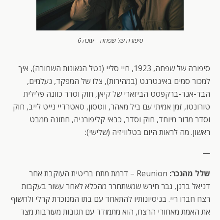
סיפורה של שפחה – עונה 6
סיפורה של שפחה, 1923, חיי סליי (נטל הגאונות השחורה), איך
למכור סמים באינטרנט (במהירות), צלו של המפקד, נעלמים,
הבד-אנד-ברקפסט הביזארי של קיאן, חוק וסדר כוונה פלילית
טורונטו, זמן אמיתי עם ביל מאהר, ווטסון, סאטרדיי נייט לייב, חוק
וסדר מדור מיוחד, חוק וסדר, כבאי קליפורניה, חתונה ממבט
ראשון. מה לראות היום בטלוויזיה (שלישי):
—
שלל מהנכר:
Reunion – דרמת מתח בריטית העוקבת אחר
דניאל ברנן, גבר חירש שמשתחרר מהכלא לאחר עשור בעקבות
רצח חברו ריי. בניסיונותיו להתאחד עם בתו המנוכרת קרלי ולחשוף
את האמת מאחורי הרצח, הוא מתמודד עם תגובות מעורבות מצד