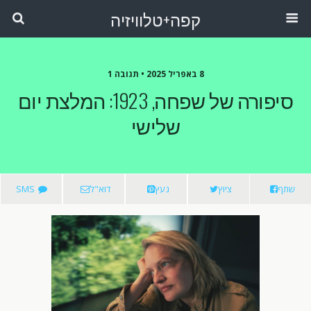
קפה+טלוויזיה
8 באפריל 2025 •
תגובה 1
סיפורה של שפחה, 1923: המלצת יום
שלישי
שתף
ציוץ
נעץ
דוא"ל
SMS