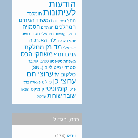
הודעות
לעיתונות
הומלנד
המתים
המשרד
החץ
הישרדות
המהלכים
הסמויה
הנותרים
ויראלי
חסרי בושה
התיקון (Rectify)
ילדי האנרכיה
יומני הערפד
מד מן
מחלקת
ישראלי
משחקי הכס
גנים ונוף
סטיבן קולבר
משפחת סימפסון
סטרדיי נייט לייב (SNL)
ערוצי חם
סלקום tv
ערוצי כן
פיילוט
פינאלה
צדק
קומיוניטי
קומיקס
קונאן
פרטי
שובר שורות
שרלוק
ככה, בגדול
וידאו
(174)