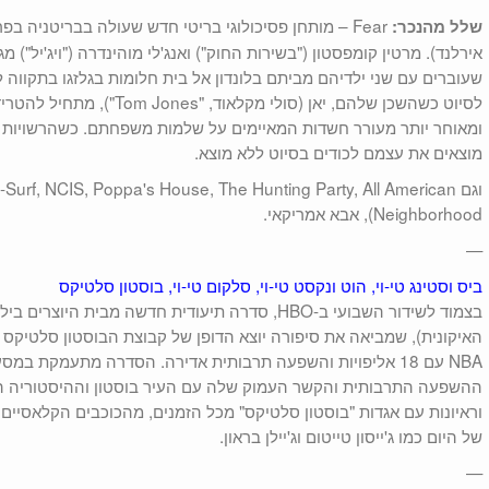
Fear – מותחן פסיכולוגי בריטי חדש שעולה בבריטניה בפ
שלל מהנכר:
אירלנד). מרטין קומפסטון ("בשירות החוק") ואנג'לי מוהינדרה ("ויג'יל") מ
שעוברים עם שני ילדיהם מביתם בלונדון אל בית חלומות בגלזגו בתקו
לסיוט כשהשכן שלהם, יאן (סולי מק
ומאוחר יותר מעורר חשדות המאיימים על שלמות משפחתם. כשהרשויות 
מוצאים את עצמם לכודים בסיוט ללא מוצא.
Neighborhood), אבא אמריקאי.
—
ביס וסטינג טי-וי, הוט ונקסט טי-וי, סלקום טי-וי, בוסטון סלטיקס
האיקונית), שמביאה את סיפורה יוצא הדופן של קבוצת הבוסטון סלטיקס
NBA עם 18 אליפויות והשפעה תרבותית אדירה. הסדרה מתעמקת ב
ההשפעה התרבותית והקשר העמוק שלה עם העיר בוסטון וההיסטוריה האמ
וראיונות עם אגדות "בוסטון סלטיקס" מכל הזמנים, מהכוכבים הקלאסיים כמו
של היום כמו ג'ייסון טייטום וג'יילן בראון.
—