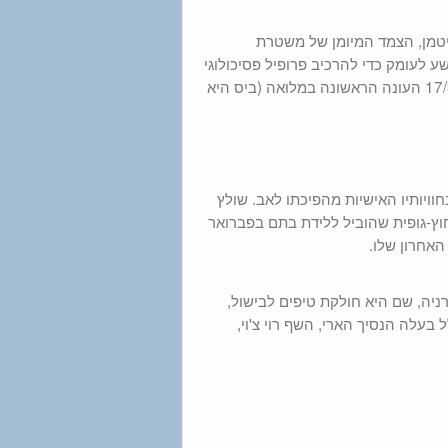
יטמן, הצמד המיומן של משטרת
ע לעומק כדי להרכיב פרופיל פסיכולוגי
של הרוצח ולהביא להודאה. פרק בשבוע בסמוך לקנדה. בהוט תעלה ב-17/3 העונה הראשונה במלואה (ביס היא
ויותיו האישיות מהפיכתו לאב. שולץ
ץ-גופית שהוביל ללידת בתם בפברואר
ניה, שם היא חולקת טיפים לבישול,
בעלה הנסיך הארי, השף רוי צ'וי,