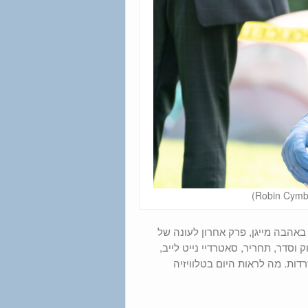
 באהבה מייגן, פרק אחרון לעונה של
 וסדר, תחריר, סאטרדיי נייט לייב,
דות. מה לראות היום בטלוויזיה