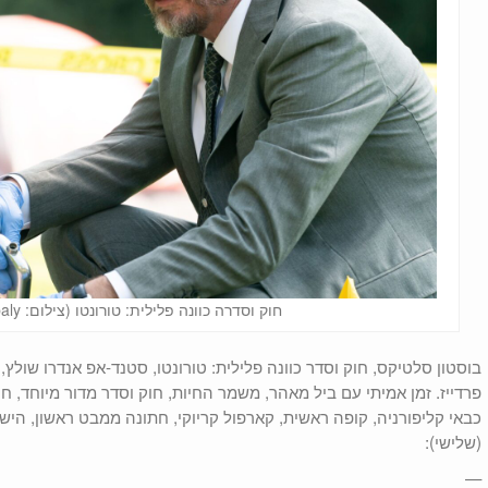
חוק וסדרה כוונה פלילית: טורונטו (צילום: Robin Cymbaly)
בוסטון סלטיקס, חוק וסדר כוונה פלילית: טורונטו, סטנד-אפ אנדרו שולץ,
פרדייז. זמן אמיתי עם ביל מאהר, משמר החיות, חוק וסדר מדור מיוחד, חוק
כבאי קליפורניה, קופה ראשית, קארפול קריוקי, חתונה ממבט ראשון, הישר
(שלישי):
—