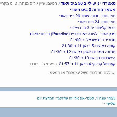
. הפעם: שיין גיליס מנחה, טייט מקריי
סאטרדיי נייט לייב 50 ביס ויאודי
משמר החיות 3 ביס ויאודי
חוק וסדר מדור מיוחד 26 ביס ויאודי
חוק וסדר 24 ביס ויאודי
כבאי קליפורניה 3 ביס ויאודי
פרק אחרון לעונה של פרדייז (Paradise) בדיסני פלוס
תחריר ביס ישראלי ב-21:00
קופה ראשית 5 בכאן 11 ב-21:30
חתונה ממבט ראשון בקשת 12 ב-21:30
הישרדות ברשת 13 ב-21:30
קארפול קריוקי 4 בכאן 11 ב-21:57
. הפעם: ג'יין בורדו
יש לכם המלצות משל עצמכם? אז תמליצו.
1923 עונה 1, סטנד-אפ אלייזה שלזינגר: המלצת יום
שלישי
»