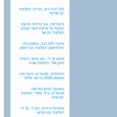
n
g
הכל יהיה דוב, בגידה: המלצת
יום שלישי
פיוצ'רמה, איך ברחתי מרוצח
האמת על פרשת הארי קברט:
המלצת יום שני
אהבה ללא רבב, בוסטון בלו,
הולופיקשן: המלצת יום ראשון
שיקגו פי-די, זמן ומים, התחת
הזקן שלי: המלצת שבת
הרסיסים, מבוגרים, פיוצ'רמה:
אוגוסט 2026 בדיסני פלוס
באטמן: לוחם בגלימה,
מבוגרים, בילי ומולי: המלצת
יום שישי
מזוודות ורודות, חם לי, קר לי:
המלצת יום חמישי