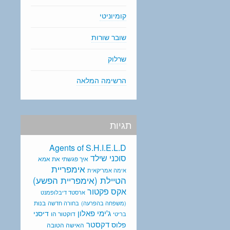
קומיוניטי
שובר שורות
שרלוק
הרשימה המלאה
תגיות
Agents of S.H.I.E.L.D
סוכני שילד
איך פגשתי את אמא
אימפריית
אימה אמריקאית
הטיילת (אימפריית הפשע)
אקס פקטור
ארסטד דיבלופמנט
בנות
(משפחה בהפרעה)
בחורה חדשה
ג'ימי פאלון
דיסני
דוקטור הו
בריטי
דקסטר
פלוס
האישה הטובה