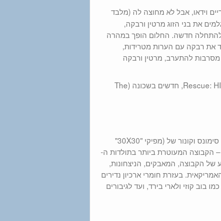
ריים וידאו, אבל לא מחוצה לה (מלבד
גלמים את בני הזוג מרטין ורבקה,
וה להתחלה חדשה. החלום הופך במהרה
לאוד, "Tom Jones"), מתחיל להטריד את רבקה עם הערות מטרידות,
מסרבות להתערב, מרטין ורבקה
וגם Rescue: HI-Surf, NCIS, Poppa's House, The Hunting Party, All American, חדשים בשכונה (The
בצמוד לשידור השבועי ב-HBO, סדרה תיעודית חדשה מבית היוצרים ביל סימונס וקונור של (מפיקי "30X30"
 – הקבוצה המעוטרת ביותר בתולדות ה-
מסע של הקבוצה, המאבקים, הניצחונות,
ריקאית. בעזרת חומרי ארכיון נדירים
 בוב קוזי ולארי בירד, ועד לגיבורים