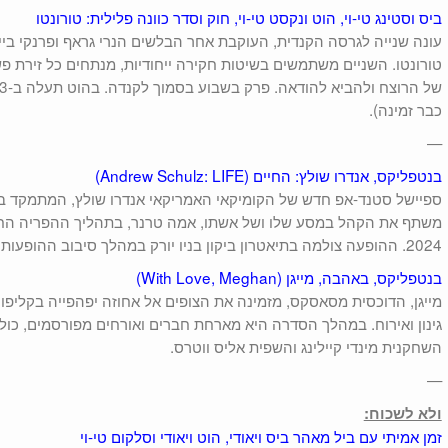
ביס וסטינג טי-וי, הוט ונקסט טי-וי, חוק וסדר כוונה פלילית: טורונטו
עונה שנייה לגרסה הקנדית, העוקבת אחר הבלשים הנרי גראף ופרנקי בי
טורונטו. השניים משתמשים בשיטות חקירה ייחודיות, מנתחים כל זירת פש
כבר זמינה).
—
בנטפליקס, אנדרו שולץ: החיים (Andrew Schulz: LIFE)
ספיישל סטנד-אפ חדש של הקומיקאי האמריקאי אנדרו שולץ, המתמקד בחו
משתף את הקהל במסע שלו ושל אשתו, אמה טרנר, בתהליך ההפריה החו
2024. ההופעה צולמה בתיאטרון ביקון בניו יורק במהלך סיבוב ההופעות האחרון שלו.
בנטפליקס, באהבה, מייגן (With Love, Meghan)
מייגן, הדוכסית מסאסקס, מזמינה את הצופים אל אחוזה יפהפייה בקליפור
גינון ואירוח. במהלך הסדרה היא מארחת חברים ואורחים מפורסמים, כולל 
השחקנית מינדי קיילינג והשפית אליס ווטרס.
—
ולא לשכוח:
זמן אמיתי עם ביל מאהר ביס ויאודי, הוט ויאודי וסלקום טי-וי