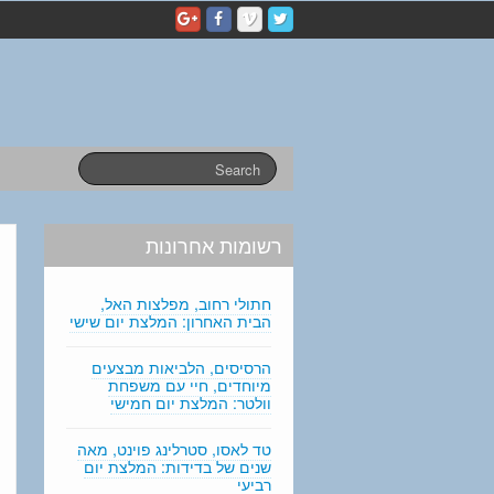
p
e
r
s
o
n
a
l
s
t
a
רשומות אחרונות
t
e
m
חתולי רחוב, מפלצות האל,
e
הבית האחרון: המלצת יום שישי
n
t
הרסיסים, הלביאות מבצעים
מיוחדים, חיי עם משפחת
e
וולטר: המלצת יום חמישי
d
i
טד לאסו, סטרלינג פוינט, מאה
t
שנים של בדידות: המלצת יום
i
רביעי