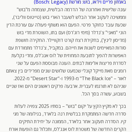
באמזון פריים וידאו, בוש: מורשת (Bosch: Legacy)
עונה שלישית ואחרונה של הדרמה הבלשית, שצמחה מ"בוש"
וממשיכה לעקוב אחר הבלש לשעבר הארי בוש (טייטוס ווליבר),
שכעת עובד כחוקר פרטי. הפעם הוא משתף פעולה עם עורכת הדין
הוני "מאני" צ'נדלר (מימי רוג'רס) ועם בתו, השוטרת מדי בוש
(מדיסון לינץ'), בחקירת רצח קורט דוקוויילר. החקירה חושפת
סודות המאיימים לשנות את חייהם. במקביל, צ'נדלר מתמודדת עם
האפשרות להפוך לתובעת המחוזית של לוס אנג'לס, ומדי נקלעת
לסדרת פריצות אלימות לבתים. העונה מבוססת הפעם על שני
רומנים מאת מייקל קונלי שכמעט שלושים שנים מפרידים בין צאתם
לאור – "The Black Ice" מ-1993 ו-"Desert Star" מ-2022.
שניהם לא תורגמו לעברית. ארבעה פרקים ראשונים היום ואז שניים
בשבוע, עשרה בסך הכל.
בכך לא מקיץ הקץ על יקום "בוש" – בסתיו 2025 צפויה לעלות
סדרה חדשה המתמקדת בבלשית רנה בלארד, בגילומה של מגי
קיו. הסדרה תעקוב אחר בלארד, הממונה על יחידת התיקים
הקרים החדשה של משטרת לוס אנג'לס, ותכלול גם הופעות אורח