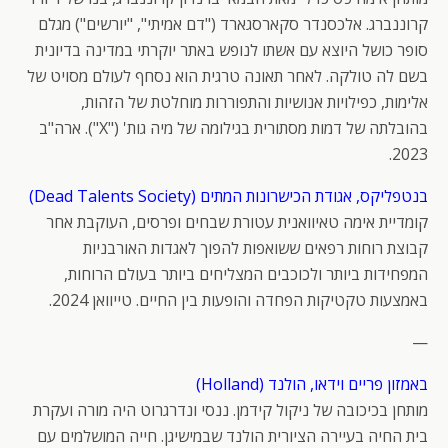
קרוננברג. אלכסנדר סקארסגארד ("דם אמיתי", "יורשים") מגלם
סופר כושל היוצא עם אשתו לנופש באתר יוקרתי במדינה בדיונית
בשם לה טולקה. לאחר תאונה טרגית הוא נסחף לעולם מסויט של
אלימות, כפילויות אנושיות והתפוררות מוחלטת של הזהות,
בהובלתה של דמות מסתורית בגילומה של מיה גות' ("X"). ארה"ב
2023.
בנטפליקס, אגודת הכישרונות המתים (Dead Talents Society)
קומדיית אימה טאיוואנית עטורת שבחים ופרסים, העוקבת אחר
קבוצת רוחות רפאים ששואפות להפוך לאגדות האורבניות
המפחידות ביותר ולכוכבים המצליחים ביותר בעולם הרוחות,
באמצעות טקטיקות הפחדה והופעות בין החיים. טייוואן 2024.
—
באמזון פריים וידאו, הולנד (Holland)
מותחן בכיכובה של ניקול קידמן. ננסי ונדרגרוט היה מורה ועקרת
בית החיה בעיירה הציורית הולנד שבמישיגן. חייה המושלמים עם