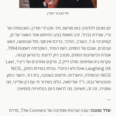
מיד-סנצ'ורי מודרן
יום מוגזם לחלוטין: בוש מורשת, מיד-סנצ'ורי מודרן, האנטומיה של
גריי, שורדת בגדול, זהב ותאוות בצע: החיפוש אחר האוצר של פן,
קומיוניטי 1-6, העורב, הולנד, בריכת אינסוף, מזל שנפגשנו, האש
שבפנים, שובם של המתים, רשת הפחד, האקדמיה לאמנות 1994,
אגודת הכישרונות המתים, מכוכב רוק לרוצח: ברטראן קנטה,
עקרות בית אמיתיות: סולט לייק 2, פרקים אחרונים של ריצ'ר, Last
One Laughing UK ולא רציונלי. נוכלת בשירות החוק, NCIS,
NCIS: ההתחלה, הישרדות, חדשים בשכונה, בית דוד, כישור הזמן,
פוטנציאל גבוה, ד"ר אודיסאה, כולם בשידור חי עם ג'ון מולייני, מה
שתגידו, זהו זה, חשיפה. מה לראות היום בטלוויזיה (חמישי):
—
שלל מהנכר:
עונה שביעית ואחרונה של The Conners, סדרת