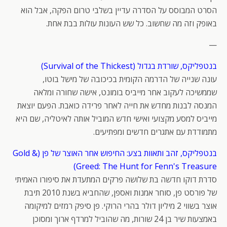
הסרט המבוסס על הסדרה עדיין בשלבי טרום הפקה, אבל הוא
באופק וזה מה שחשוב. כל שש העונות עולות בבת אחת.
—
בנטפליקס, שורדת בגדול (Survival of the Thickest)
עונה שנייה של הדרמה הקומית בכיכובה של מישל בוטו,
שממשיכה לעקוב אחר מייביס בומונט, אישה שחורה ומלאה
המנסה לבנות מחדש את חייה לאחר פרידה כואבת. הפעם יוצאת
מייביס למסע מקצועי ואישי חדש המוביל אותה לאיטליה, שם היא
מתמודדת עם אתגרים חדשים ומפתיעים.
בנטפליקס, זהב ותאוות בצע: החיפוש אחר האוצר של פן (Gold &
Greed: The Hunt for Fenn's Treasure)
סדרת דוקו חדשה בת שלושה פרקים המתעדת את סיפורו האמיתי
של פורסט פן, סוחר אמנות ואספן, שהחביא בשנת 2010 תיבת
אוצר בשווי 2 מיליון דולר בהרי הרוקי. פן סיפק רמזים למיקומה
באמצעות שיר בן 24 שורות, מה שהוביל למרדף ארוך ומסוכן