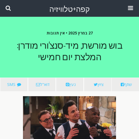
קפה+טלוויזיה
27 במרץ 2025 •
אין תגובות
בוש מורשת, מיד-סנצ'ורי מודרן:
המלצת יום חמישי
שתף
ציוץ
נעץ
דוא"ל
SMS