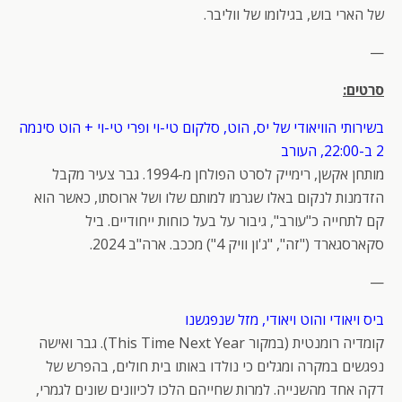
של הארי בוש, בגילומו של ווליבר.
—
סרטים:
בשירותי הוויאודי של יס, הוט, סלקום טי-וי ופרי טי-וי + הוט סינמה
2 ב-22:00, העורב
מותחן אקשן, רימייק לסרט הפולחן מ-1994. גבר צעיר מקבל
הזדמנות לנקום באלו שגרמו למותם שלו ושל ארוסתו, כאשר הוא
קם לתחייה כ"עורב", גיבור על בעל כוחות ייחודיים. ביל
סקארסגארד ("זה", "ג'ון וויק 4") מככב. ארה"ב 2024.
—
ביס ויאודי והוט ויאודי, מזל שנפגשנו
קומדיה רומנטית (במקור This Time Next Year). גבר ואישה
נפגשים במקרה ומגלים כי נולדו באותו בית חולים, בהפרש של
דקה אחד מהשנייה. למרות שחייהם הלכו לכיוונים שונים לגמרי,