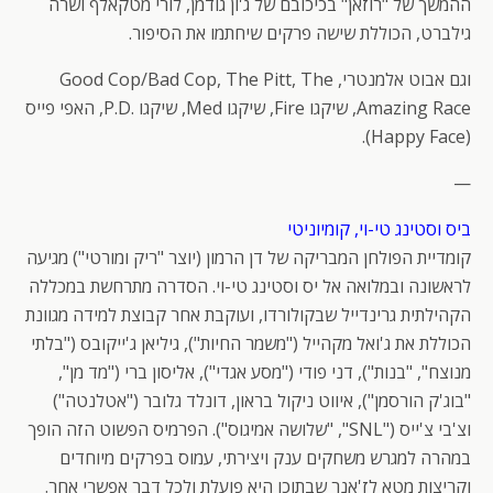
ההמשך של "רוזאן" בכיכובם של ג'ון גודמן, לורי מטקאלף ושרה
גילברט, הכוללת שישה פרקים שיחתמו את הסיפור.
וגם אבוט אלמנטרי, Good Cop/Bad Cop, The Pitt, The
Amazing Race, שיקגו Fire, שיקגו Med, שיקגו .P.D, האפי פייס
(Happy Face).
—
ביס וסטינג טי-וי, קומיוניטי
קומדיית הפולחן המבריקה של דן הרמון (יוצר "ריק ומורטי") מגיעה
לראשונה ובמלואה אל יס וסטינג טי-וי. הסדרה מתרחשת במכללה
הקהילתית גרינדייל שבקולורדו, ועוקבת אחר קבוצת למידה מגוונת
הכוללת את ג'ואל מקהייל ("משמר החיות"), גיליאן ג'ייקובס ("בלתי
מנוצח", "בנות"), דני פודי ("מסע אגדי"), אליסון ברי ("מד מן",
"בוג'ק הורסמן"), איווט ניקול בראון, דונלד גלובר ("אטלנטה")
וצ'בי צ'ייס ("SNL", "שלושה אמיגוס"). הפרמיס הפשוט הזה הופך
במהרה למגרש משחקים ענק ויצירתי, עמוס בפרקים מיוחדים
וקריצות מטא לז'אנר שבתוכו היא פועלת ולכל דבר אפשרי אחר.