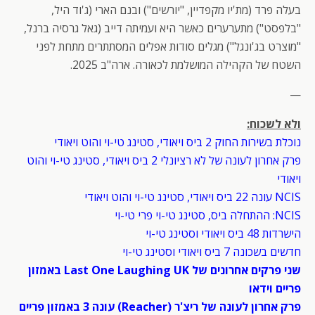
בעלה פרד (מת'יו מקפדיין, "יורשים") ובנם הארי (ג'וד היל,
"בלפסט") מתערערים כאשר היא ועמיתה דייב (גאל גרסיה ברנל,
"מוצרט בג'ונגל") מגלים סודות אפלים המסתתרים מתחת לפני
השטח של הקהילה המושלמת לכאורה. ארה"ב 2025.
—
ולא לשכוח:
נוכלת בשירות החוק 2 ביס ויאודי, סטינג טי-וי והוט ויאודי
פרק אחרון לעונה של לא רציונלי 2 ביס ויאודי, סטינג טי-וי והוט
ויאודי
NCIS עונה 22 ביס ויאודי, סטינג טי-וי והוט ויאודי
NCIS: ההתחלה ביס, סטינג טי-וי פרי טי-וי
הישרדות 48 ביס ויאודי וסטינג טי-וי
חדשים בשכונה 7 ביס ויאודי וסטינג טי-וי
שני פרקים אחרונים של Last One Laughing UK באמזון
פריים וידאו
פרק אחרון לעונה של ריצ'ר (Reacher) עונה 3 באמזון פריים