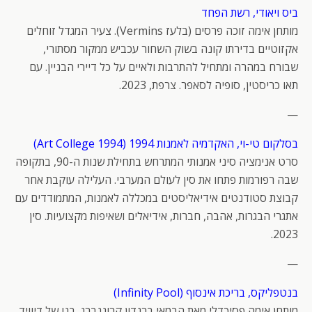
ביס ויאודי, רשת הפחד
מותחן אימה זוכה פרסים (בלעז Vermins). צעיר המגדל זוחלים
אקזוטיים בדירתו קונה בשוק השחור עכביש ממקור מסתורי,
שבורח במהרה ומתחיל להתרבות ולאיים על כל דיירי הבניין. עם
תאו כריסטין, סופיה לסאפר. צרפת, 2023.
—
בסלקום טי-וי, האקדמיה לאמנות 1994 (Art College 1994)
סרט אנימציה סיני אמנותי המתרחש בתחילת שנות ה-90, בתקופה
שבה רפורמות פתחו את סין לעולם המערבי. העלילה עוקבת אחר
קבוצת סטודנטים אידיאליסטים במכללה לאמנות, המתמודדים עם
אתגרי הבגרות, אהבה, חברות, אידיאלים ושאיפות מקצועיות. סין
2023.
—
בנטפליקס, בריכת אינסוף (Infinity Pool)
מותחן אימה פסיכדלי מאת הבמאי ברנדון קרוננברג, בנו של דיוויד