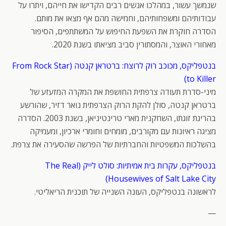
שנמשך עשור, במהלכו אנשים רבים הקדישו את חייהם, ויתרו על
עבודותיהם ומשפחותיהם, וחמישה מהם אף מצאו את מותם.
הסדרה חוקרת את השפעת החיפוש על המשתתפים, הסיפור
מאחורי האוצר, והמסתורין סביב מציאתו בשנת 2020.
בנטפליקס, מכוכב רוק לרוצח: ברטראן קנטה (From Rock Star
to Killer)
מיני-סדרת תעודה צרפתית החושפת את המקרה המזעזע של
ברטראן קנטה, סולן להקת הרוק הצרפתית נואר דזיר, שהורשע
בהריגת זוגתו, השחקנית מארי טרינטיניאן, בשנת 2003. הסדרה
מציגה ראיונות עם מקורבים, מומחים וחומרי ארכיון, ומעמיקה
בהשלכות המשפטיות והחברתיות של הפרשה שהסעירה את צרפת.
בנטפליקס, עקרות בית אמיתיות: סולט לייק (The Real
Housewives of Salt Lake City)
לראשונה בנטפליקס, העונה השנייה של תוכנית הריאליטי.
—