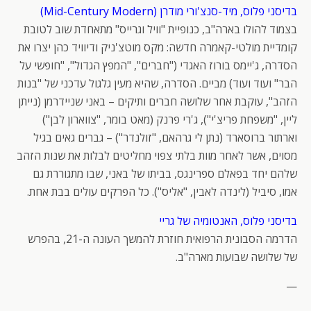
בדיסני פלוס, מיד-סנצ'ורי מודרן (Mid-Century Modern)
בצמוד להולו בארה"ב, כנופיית "וויל וגרייס" מתאחדת שוב לטובת
קומדיית מולטי-קאמרה חדשה: מקס מוטצ'ניק ודיוויד כהן יצרו את
הסדרה, ג'יימס בורוז האגדי ("חברים", "המפץ הגדול", "חופשי על
הבר" ועוד ועוד) מביים. הסדרה, שהיא מעין גלגול עדכני של "בנות
הזהב", עוקבת אחר שלושה חברים ותיקים – באני שניידרמן (נייתן
ליין, "משפחת פריצ'י"), ג'רי פרנק (מאט בומר, "צווארון לבן")
וארתור ברוסארד (נתן לי גרהאם, "זולנדר") – גברים גאים בגיל
מסוים, אשר לאחר מוות בלתי צפוי מחליטים לבלות את שנות הזהב
שלהם יחד בפאלם ספרינגס, בביתו של באני, שבו מתגוררת גם
אמו, סיביל (לינדה לאבין, "אליס"). כל הפרקים עולים בבת אחת.
בדיסני פלוס, האנטומיה של גריי
הדרמה הסבונית הרפואית חוזרת להמשך העונה ה-21, בהפרש
של שלושה שבועות מארה"ב.
—