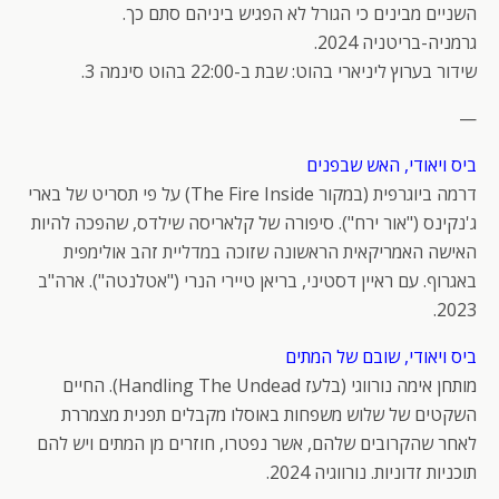
השניים מבינים כי הגורל לא הפגיש ביניהם סתם כך.
גרמניה-בריטניה 2024.
שידור בערוץ ליניארי בהוט: שבת ב-22:00 בהוט סינמה 3.
—
ביס ויאודי, האש שבפנים
דרמה ביוגרפית (במקור The Fire Inside) על פי תסריט של בארי
ג'נקינס ("אור ירח"). סיפורה של קלאריסה שילדס, שהפכה להיות
האישה האמריקאית הראשונה שזוכה במדליית זהב אולימפית
באגרוף. עם ראיין דסטיני, בריאן טיירי הנרי ("אטלנטה"). ארה"ב
2023.
ביס ויאודי, שובם של המתים
מותחן אימה נורווגי (בלעז Handling The Undead). החיים
השקטים של שלוש משפחות באוסלו מקבלים תפנית מצמררת
לאחר שהקרובים שלהם, אשר נפטרו, חוזרים מן המתים ויש להם
תוכניות זדוניות. נורווגיה 2024.