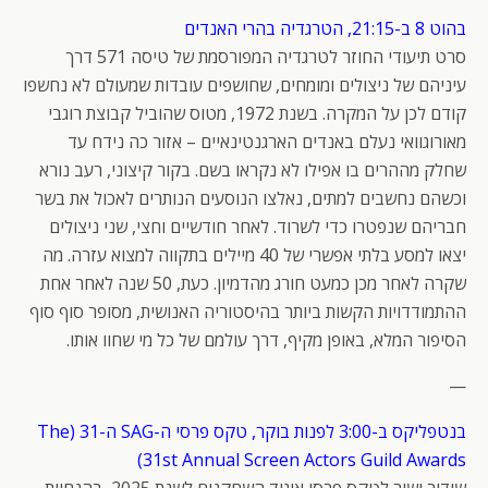
בהוט 8 ב-21:15, הטרגדיה בהרי האנדים
סרט תיעודי החוזר לטרגדיה המפורסמת של טיסה 571 דרך
עיניהם של ניצולים ומומחים, שחושפים עובדות שמעולם לא נחשפו
קודם לכן על המקרה. בשנת 1972, מטוס שהוביל קבוצת רוגבי
מאורוגוואי נעלם באנדים הארגנטינאיים – אזור כה נידח עד
שחלק מההרים בו אפילו לא נקראו בשם. בקור קיצוני, רעב נורא
וכשהם נחשבים למתים, נאלצו הנוסעים הנותרים לאכול את בשר
חבריהם שנפטרו כדי לשרוד. לאחר חודשיים וחצי, שני ניצולים
יצאו למסע בלתי אפשרי של 40 מיילים בתקווה למצוא עזרה. מה
שקרה לאחר מכן כמעט חורג מהדמיון. כעת, 50 שנה לאחר אחת
ההתמודדויות הקשות ביותר בהיסטוריה האנושית, מסופר סוף סוף
הסיפור המלא, באופן מקיף, דרך עולמם של כל מי שחוו אותו.
—
בנטפליקס ב-3:00 לפנות בוקר, טקס פרסי ה-SAG ה-31 (The
31st Annual Screen Actors Guild Awards)
שידור ישיר לטקס פרסי איגוד השחקנים לשנת 2025, בהנחיית