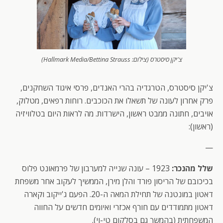
צ'יקן סיסטרס (צילום: Hallmark Media/Bettina Strauss)
צ'יקן סיסטרס, הטרגדיה בהרי האנדים, פרסי איגוד השחקנים,
פרק אחרון לעונה של תשאלו את הכוכבים. רוחות רפאים, מטלוק,
אויבים, חתונה ממבט ראשון, הישרדות. מה לראות היום בטלוויזיה
(ראשון):
—
שלל מהנכר:
1923 – עונה שנייה למערבון של פרמאונט פלוס
בכיכובם של הריסון פורד והלן מירן, הממשיך לעקוב אחר משפחת
דאטון במונטנה של תחילת המאה ה-20. הפעם ג'ייקוב וקארה
דאטון מתמודדים עם חורף אכזרי ואיומים חדשים על החווה
המשפחתית (בהמשך גם בסלקום טי-וי).