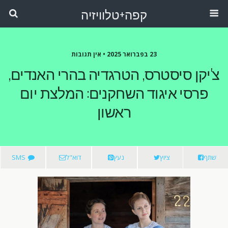
קפה+טלוויזיה
23 בפברואר 2025 •
אין תגובות
צ'יקן סיסטרס, הטרגדיה בהרי האנדים,
פרסי איגוד השחקנים: המלצת יום
ראשון
שתף
ציוץ
נעץ
דוא"ל
SMS