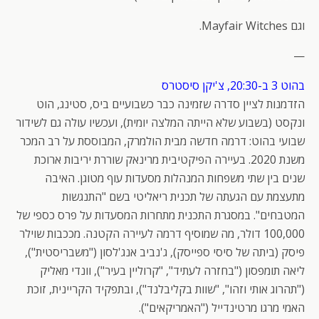
וגם Mayfair Witches.
—
בהוט 3 ב-20:30, צ'יקן סיסטרס
הזדמנות לציין סדרה שזמינה כבר כשבועיים ביס, סטינג, הוט
ונקסט (בשבוע שלא הייתה המלצה יומית), ועכשיו עולה גם לשידור
שבועי בהוט: דרמה חדשה מבית הולמרק, המבוססת על רב המכר
משנת 2020. בעיירה הפיקטיבית מרינאק שוררת יריבות ארוכת
שנים בין שתי משפחות המנהלות מסעדות עוף מטוגן. האיבה
מתעצמת עם הגעתה של תכנית ריאליטי בשם "התנגשות
המטבחים". במסגרת התכנית מתחרות המסעדות על פרס כספי של
100,000 דולר, מה שמוסיף דרמה לעיירה הקטנה. מככבות שוילר
פיסק (ביתה של סיסי ספייסק), ג'נביב אנג'לסון ("משבריסטית"),
ליאה תומפסון ("בחזרה לעתיד", "קרוליין בעיר"), וונדי מאליק
("תהרוג אותי וזהו", "שוות בקליבלנד"), ובתפקיד הקריינית, זוכת
האמי מרגו מרטינדייל ("האמריקאים").