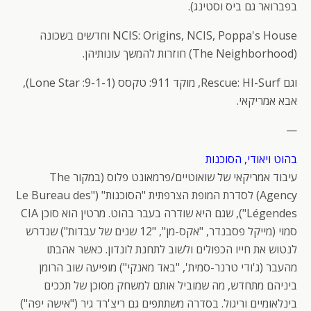
בפברואר גם ביס וסטינג).
NCIS: Origins, NCIS, Poppa's House וחדשים בשכונה
(The Neighborhood) חוזרות להמשך עונותיהן.
וגם Rescue: HI-Surf, מוקד 911: טקסס (9-1-1: Lone Star),
אבא אמריקאי.
—
בהוט ויאודי, הסוכנות
עיבוד אמריקאי של שואוטיים/פרמאונט פלוס (במקור The
Agency) לסדרת המופת הצרפתית "הסוכנות" ("Le Bureau des
Légendes"), שגם היא שודרה בעבר בהוט. מרטין הוא סוכן CIA
סמוי (מייקל פסבנדר, "אקס-מן", "12 שנים של עבדות") שנדרש
לנטוש את חייו הכפולים ולשוב לתחנת לונדון. כאשר אהבתו
מהעבר (ג'ודי טרנר-סמית', "באד מאנקי") מופיעה שוב הרומן
ביניהם מתחדש, מה שמוביל אותם למשחק מסוכן של תככים
בינלאומיים וריגול. בסדרה משתתפים גם ריצ'רד גיר ("אישה יפה")