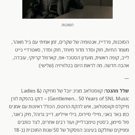
הסוכנות
הסוכנות, פרדייז, אנטומיה של שקרים, זמן אמיתי עם ביל מאהר,
משמר החיות, חוק וסדר מדור מיוחד, חוק וסדר, סאטרדיי נייט
לייב, קופה ראשית, מועדון הסטנד-אפ, קארפול קריוקי, עובדה,
אהבה חדשה. מה לראות היום בטלוויזיה (שלישי):
—
שלל מהנכר:
קווסטלאב מציג: יובל של מוזיקה (Ladies &
Gentlemen… 50 Years of SNL Music) – דוקו בהפקת לורן
מייקלס וקווסטלאב, איש להקת הרוטס, הכולל ראיונות עם אמנים
כמו באד באני, מיילי סיירוס, בילי אייליש, דייב גרוהל, מיק ג'אגר,
פול סיימון, ג'סטין טימברלייק ועוד רבים אחרים, לצד כותבים
ומפיקים שחלקם בעיצוב הפסקול של 50 שנות התוכנית (ב-18