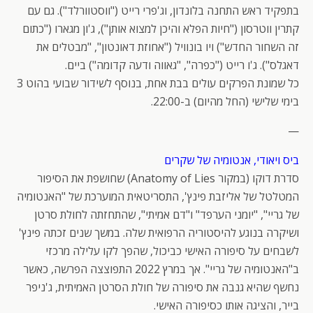
בתפקיד ראש התחנה בלונדון, וג'פרי רייט ("ווסטוורלד"). גם עם
קתרין ווטרסון ("חיות הפלא והיכן למצוא אותן"), ג'ון מגארו ("כתום
זה השחור החדש") ויו בונוויל ("אחוזת דאונטון", "מבטלים את
דאגלס"). ג'ו רייט ("כפרה", "גאווה ודעה קדומה") ביים.
כל שמונת הפרקים עולים בבת אחת, בנוסף לשידור שבועי בהוט 3
בימי שלישי (החל מהיום) ב-22:00.
—
ביס ויאודי, אנטומיה של שקרים
סדרת דוקו (במקור Anatomy of Lies) שחושפת את הסיפור
המטלטל של אליזבת פינץ', התסריטאית המוערכת של "האנטומיה
של גריי", "יומני הערפד" ו"דם אמיתי", שהתחזתה לחולת סרטן
ושיקרה בנוגע להיסטוריה הרפואית שלה. במשך שנים זכתה פינץ'
לשבחים על סיפורה האישי כביכול, שהפך לקו עלילה מרכזי
ב"האנטומיה של גריי". אך במרץ 2022 התפוצצה הפרשה, כאשר
נחשף שהיא גנבה את סיפורה של חולת הסרטן האמיתית, ג'ניפר
בייר, והציגה אותו כסיפורה האישי.