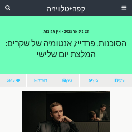
קפה+טלוויזיה
28 בינואר 2025 •
אין תגובות
הסוכנות, פרדייז, אנטומיה של שקרים:
המלצת יום שלישי
שתף
ציוץ
נעץ
דוא"ל
SMS