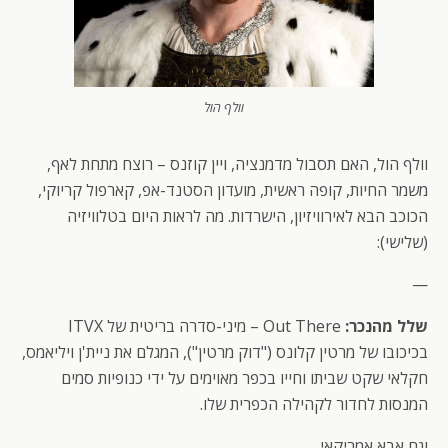
וולף הול
וולף הול, האם תסבול מדמנציה, ויין קוזנס – רוצח מתחת לאף,
משמר החיות, קופה ראשית, מועדון הסטנד-אפ, קארפול קריוקי,
הכוכב הבא לאירוויזיון, הישרדות. מה לראות היום בטלוויזיה
(שלישי):
—
שלל מהנכר:
Out There – מיני-סדרה בריטית של ITVX
בכיכובו של מרטין קלונס ("דוק מרטין"), המגלם את ניית'ן ויליאמס,
חקלאי שקט שביתו וחייו בכפר מאוימים על ידי כנופיות סמים
המנסות לחדור לקהילה הכפרית שלו.
וגם אבא אמריקאי.