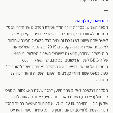
—
ביס ויאודי, וולף הול
הספר השלישי בסדרת "וולף הול" עטורת הפרסים של הילרי מנטל
המנוחה לא תורגם לעברית, למרות ששני קודמיו דווקא כן. אפשר
לשער שהם פשוט לא נמכרו והוצאת בבל בישראל הבינה שהרווח
לא מכסה אפילו את ההשקעה. ב-2015, כשהספר השלישי עוד
היה בשלבי עבודה, הגיע גם לישראל העיבוד הטלוויזיוני המצוין
של ה-BBC לשני הראשונים, בכיכובם של מארק ריילנס
היחסית-אלמוני אז ודמיאן לואיס מתהילת "אחים לנשק" ו"הומלנד".
כעת, כמעט עשור אחרי כן, מגיעה העונה השנייה והאחרונה של
הסדרה.
הסדרה ממשיכה לעקוב אחר היועץ למלך שעלה מאשפתות, תומאס
קרומוול (ריילנס), בשנים האחרונות לחייו, לאחר הוצאתה להורג
של אן בולין, ומתארת את עלייתו לשיא הכוח וההשפעה בחצר המלך
הנרי השמיני (לואיס). גם עם ג'ונתן פרייס, טימותי ספול, הארייט