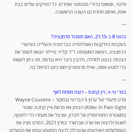
וולטר, תומאס ברודי-סנגסטר ואחרים. כל הפרקים עולים בבת
אחת, ואיתם חוזרת גם העונה הראשונה.
—
בהוט 8 ב-21:15, האם תסבול מדמנציה?
בעקבות הזדקנות האוכלוסייה בבריטניה והעלייה בשיעורי
הדמנציה, רופאת המשפחה ד"ר קלייר טיילור יוצאת לשפר את
הבנתה בנוגע למחלה, ולהבין כיצד היא נגרמת, מה ניתן לעשות
כדי למנוע אותה, ואילו תרופות קיימות כיום לטיפול בה.
—
בפרי טי-וי, ויין קוזנס – רוצח מתחת לאף
סרט תיעודי של ערוץ 5 הבריטי (במקור Wayne Couzens –
Killer in Pain Sight) הבוחן את פרשת וויין קוזנס, שוטר
במשטרת המטרופולין של לונדון, שניצל את מעמדו כדי לחטוף,
לאנוס ולרצוח את שרה אברארד במרץ 2021. הסרט מציג את
השתלשלות האירועים שהובילה לרצח המזעזע ובוחן את הכשלים