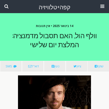
קפה+טלוויזיה
14 בינואר 2025 •
אין תגובות
וולף הול, האם תסבול מדמנציה:
המלצת יום שלישי
שתף
ציוץ
נעץ
דוא"ל
SMS