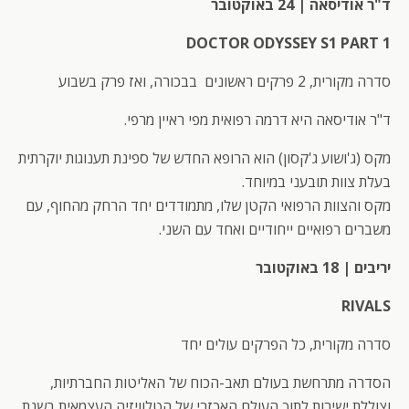
ד"ר אודיסאה | 24 באוקטובר
DOCTOR ODYSSEY S1 PART 1
סדרה מקורית, 2 פרקים ראשונים בבכורה, ואז פרק בשבוע
ד"ר אודיסאה היא דרמה רפואית מפי ראיין מרפי.
מקס (ג'ושוע ג'קסון) הוא הרופא החדש של ספינת תענוגות יוקרתית
בעלת צוות תובעני במיוחד.
מקס והצוות הרפואי הקטן שלו, מתמודדים יחד הרחק מהחוף, עם
משברים רפואיים ייחודיים ואחד עם השני.
יריבים | 18 באוקטובר
RIVALS
סדרה מקורית, כל הפרקים עולים יחד
הסדרה מתרחשת בעולם תאב-הכוח של האליטות החברתיות,
וצוללת ישירות לתוך העולם האכזרי של הטלוויזיה העצמאית בשנת