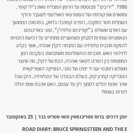
1986. ״יריבים״ מבוססת על הרומן המצליח מאת ג׳ילי קופר,
ומתארת את קורותיו של הספורטאי האולימפי לשעבר ורודף
השמלות חסר התקנה, רופרט קמפבל-בלאק, בסכסוכו הממושך
עם האדם ששולט ב״קוריניום טלוויז׳ן״, טוני באדינגהם.
הנאמנויות עומדות למבחן כשהשניים מתחרים על רכישת הזכויות
להפקת תוכנית טלוויזיה עם המנחה דקלן אוהרה, אשר נקלע
לחילופי האש. תוכניות ההשתלטות משתבשות בעקבות רומן
המתפתח בין רופרט לטאגי אוהרה, הבת של דקלן, מה שיוצר
משולש רומנטי עם יד ימינו של טוני, המפיקה האמריקאית
המבריקה קמרון קוק. בעולם הבוגדני של הטלוויזיה, היכן שכל
אחד ואחת יכולים לסמוך רק על עצמם, האם אהבת אמת יכולה
לפרוח באמת?
יומן דרכים: ברוס ספרינגסטין והאי סטריט בנד | 25 באוקטובר
ROAD DIARY: BRUCE SPRINGSTEEN AND THE E