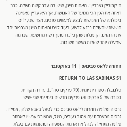
ה"קתוליק גארדיין". האחות מייגן, שיש לה עבר קשה משלה, כבר
ראתה את הפן הכי מכוער של האנושות, אך היא עדיין מאמינה
ביכולתה של האנושות לבצע למעשים טובים. מצד שני, לויס
חוששת שהעולם נכנע לרשע. בעוד לויס והאחות מייגן מצרפות יחד
את הרמזים, הן מגלות שהן נלכדו מתוך רשת מרושעת, שנדמה
שמעלה יותר שאלות מאשר תשובות.
החזרה ללאס סבינאס | 11 באוקטובר
RETURN TO LAS SABINAS S1
טלנובלה ספרדית יומית (70 פרקים סה"כ), סדרה מקורית
בכורה של 5 פרקים ואז פרקים חדשים בימי ימי שני-שישי
גרסיה ופלומה חוזרות ללאס סבינס כדי לטפל באבא שלהן, אמיליו.
גרסיה מתאחדת עם אהוב נעוריה, מיגל, שמאורס עכשיו לאסתר.
פלומה מתחילה לנהל את אדמת המשפחה ומתעמתת עם בעלת