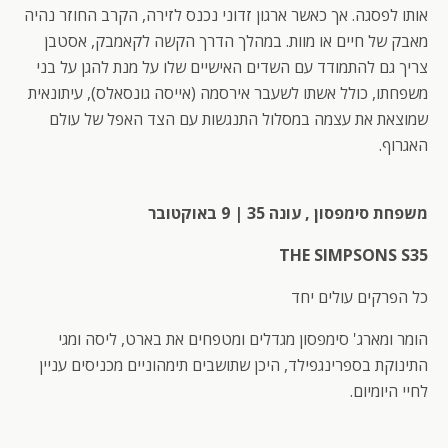
אותו לפסגה. אך כאשר ארגון זדוני נכנס לזירה, הקרב החוזר נהיה
מאבק של חיים או מוות. במהלך הדרך הקשה לקאמבק, אסטבן
צריך גם להתמודד עם השדים האישיים שלו על מנת להגן על בני
משפחתו, כולל אשתו לשעבר אירסמה (אייסה גונסאלס), עיתונאית
שמוצאת את עצמה במסלול התנגשות עם הצד האפל של עולם
האגרוף.
משפחת סימפסון , עונה 35 | 9 באוקטובר
THE SIMPSONS S35
כל הפרקים עולים יחד
הומר ומארג' סימפסון מגדלים ומטפחים את בארט, ליסה ומגי
התינוקת בספרינגפילד, היכן שתושבים תימהוניים מכניסים עניין
לחיי היומיום.