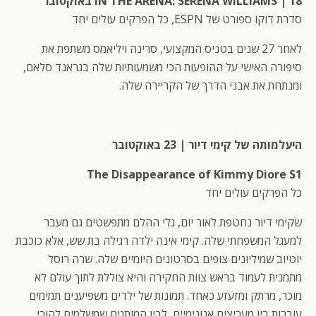
IN THE ARENA: SERENA WILLIAMS | 18 באוקטובר
סדרת דוקו ספורט של ESPN, כל הפרקים עולים יחד
לאחר 27 שנים בטניס המקצועי, סרינה ויליאמס משתפת את
סיפורה האישי על ההופעות הכי משמעותיות שלה בגראנד סלאם,
ומנתחת את אבני הדרך של הקריירה שלה.
היעלמותה של קימי דיור | 23 באוקטובר
The Disappearance of Kimmy Diore S1
כל הפרקים עולים יחד
שקימי דיור נחטפת לאור יום, גלי ההלם מתפשטים גם מעבר
למעגל המשפחתי שלה. קימי אינה ילדה רגילה בת שש, אלא כוכבת
יוטיוב שמיליונים צופים בסרטונים היומיים שלה. שרה רוסל
מתמנית לעמוד בראש צוות החקירה והיא צוללת לתוך עולם לא
מוכר, מרתק ומזעזע כאחד. תמונות של ילדים משפיענים תמימים
עוברות בין מעריצים אנונימיים, לבין המותגים שמשלמים להורי