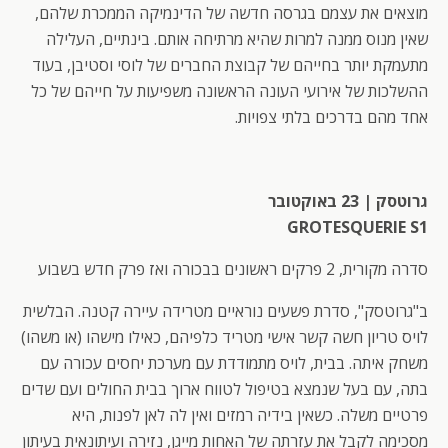
מוצאים את עצמם בגרסה חדשה של הדינמיקה הממכרת שלהם,
שאין מנוס ממנה למרות שהיא מרתיחה אותם. בינתיים, העלילה
מתעמקת יותר בחייהם של קבוצת החברים של לוסי וסטיבן, בעוד
ההשלכות של אירועי העונה הראשונה משפיעות על חייהם של כל
אחד מהם בדרכים בלתי צפויות.
גרוטסק | 23 באוקטובר
GROTESQUERIE S1
סדרה מקורית, 2 פרקים ראשונים בבכורה ואז פרק חדש בשבוע
ב"גרוטסק", סדרת פשעים נוראיים מטרידה עיירה קטנה. הבלשית
לויס טריון חשה קשר אישי מטריד כלפיהם, כאילו מישהו (או משהו)
משחק איתה. בבית, לויס מתמודדת עם מערכת יחסים עכורה עם
בתה, עם בעל שנמצא בטיפול לטווח ארוך בבית החולים ועם שדים
פרטיים משלה. כשאין בידיה רמזים ואין לה לאן לפנות, היא
מסכימה לקבל את עזרתה של האחות מייגן, נזירה ועיתונאית בעיתון