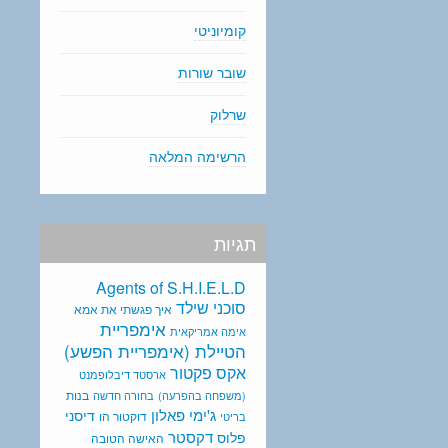
קומיוניטי
שובר שורות
שרלוק
הרשימה המלאה
תגיות
Agents of S.H.I.E.L.D
סוכני שילד
איך פגשתי את אמא
אימפריית
אימה אמריקאית
הטיילת (אימפריית הפשע)
אקס פקטור
ארסטד דיבלופמנט
בנות
(משפחה בהפרעה)
בחורה חדשה
ג'ימי פאלון
דיסני
דוקטור הו
בריטי
דקסטר
פלוס
האישה הטובה