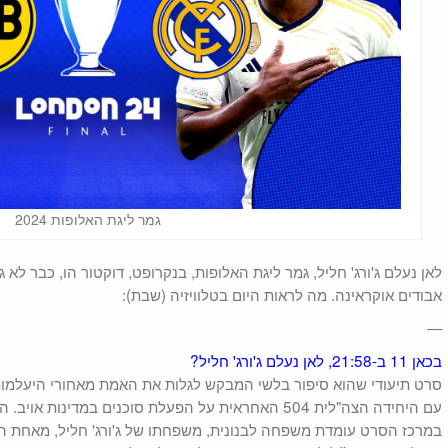
גמר ליגת האלופות 2024
לאן נעלם ג'ורג' חליל, גמר ליגת האלופות, בנקרופט, דוקטור הו, כבר לא 
אבודים אוקראינה. מה לראות היום בטלוויזיה (שבת):
—
בכאן 11 ב-21:58, לאן נעלם ג'ורג' חליל?
סרט תיעודי שהוא סיפור בלשי המבקש לגלות את האמת מאחורי היעלמותו ש
עם היחידה הצה"לית 504 האחראית על הפעלת סוכנים במדינ
במרכז הסרט עומדת משפחה לבנונית, משפחתו של ג'ורג' חליל, מאחת ה