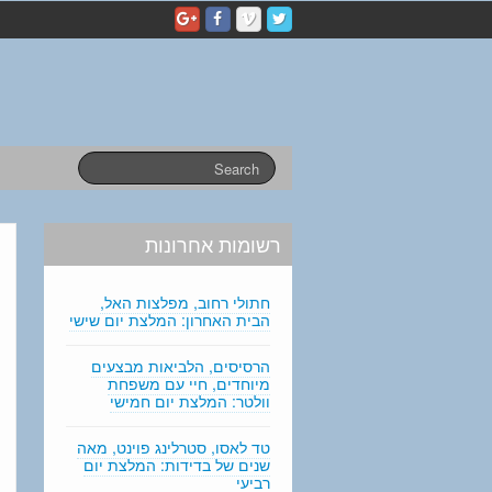
p
e
r
s
o
n
a
l
s
t
a
רשומות אחרונות
t
e
m
חתולי רחוב, מפלצות האל,
e
הבית האחרון: המלצת יום שישי
n
t
הרסיסים, הלביאות מבצעים
מיוחדים, חיי עם משפחת
e
וולטר: המלצת יום חמישי
d
i
טד לאסו, סטרלינג פוינט, מאה
t
שנים של בדידות: המלצת יום
i
רביעי