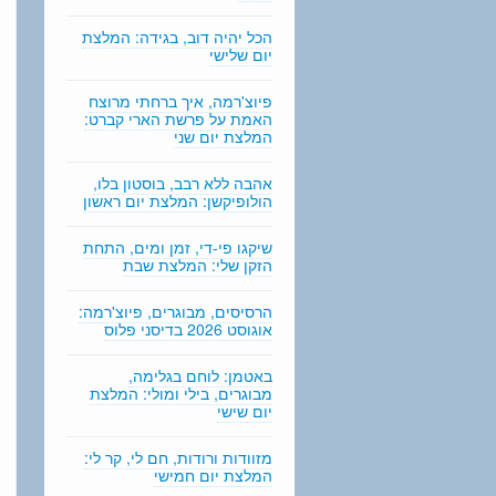
n
g
הכל יהיה דוב, בגידה: המלצת
יום שלישי
פיוצ'רמה, איך ברחתי מרוצח
האמת על פרשת הארי קברט:
המלצת יום שני
אהבה ללא רבב, בוסטון בלו,
הולופיקשן: המלצת יום ראשון
שיקגו פי-די, זמן ומים, התחת
הזקן שלי: המלצת שבת
הרסיסים, מבוגרים, פיוצ'רמה:
אוגוסט 2026 בדיסני פלוס
באטמן: לוחם בגלימה,
מבוגרים, בילי ומולי: המלצת
יום שישי
מזוודות ורודות, חם לי, קר לי:
המלצת יום חמישי