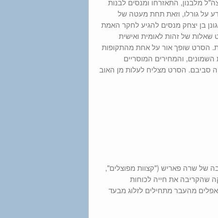
"ל מלבנון, התאזרחו ומנסים לבנות
ליל כל מידע על גורלו, וזאת תחת מעטה של
וגונן בן יצחק מנסים להגיע לחקר האמת
שאלות של זהות לאומית ואישית
. הסרט שופך אור על אחת מהתקופות
השמונים, והמחירים המוסריים
האפלים של פעילות יחידה 504 וקשר השתיקה סביבם. הסרט מצליח לעלות מן האוב
שטרתית מבית ITV הבריטית, בכיכובה של שרה פאריש ("קצוות מפוצלים",
ה שהקריבה את חייה לכוחות
אפלים מהעבר מתחילים לזלוג מבעד