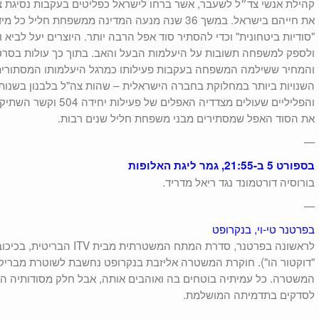
קהילת אנשי צד״ל לשעבר, אשר ברחו לישראל כפליטים בעקבות נסיגת צה
את חייהם בישראל. במשך 36 שנה מנעה המדינה ממשפחת ח
"סודיות ביטחונית" וכדי להסתיר סוד אפל הרבה יותר. היוצרים יעל לביא 
ולספק למשפחה תשובות על היעלמות הבעל והאב. בתוך כך עולות בסרט 
והמחיר ששילמה המשפחה בעקבות פעילותו כמרגל היעלמותו המסתורית
השנויות ביותר במחלוקת בחברה הישראלית – שהות צה"ל בלבנון בשנות 
והפליליים שעולים מצדדיה 
את הסוד האפל שמסתירים מבני משפחת חליל שנים רבות.
—
בספורט 5 ב-21:55, גמר ליגת האלופות
בורוסיה דורטמונד נגד ריאל מדריד.
—
בפרטנר טי-וי, בנקרופט
לראשונה בפרטנר, סדרת המתח המ
"דוקטור הו"). חוקרת המשטרה אליזבת בנקרופט נחשבת לשוטרת מבריק
המשטרה. כל עמיתיה בוטחים בה ואוהבים אותה, אבל חלק מסודותיה ה
לסדקים בתדמיתה המושלמת.
—