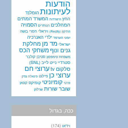
הודעות
לעיתונות
הומלנד
המתים
המשרד
החץ
הישרדות
המהלכים
הסמויה
הנותרים
ויראלי
חסרי בושה
התיקון (Rectify)
ילדי האנרכיה
יומני הערפד
מד מן
מחלקת
ישראלי
משחקי הכס
גנים ונוף
סטיבן קולבר
משפחת סימפסון
סטרדיי נייט לייב (SNL)
ערוצי חם
סלקום tv
ערוצי כן
פיילוט
פינאלה
צדק
קומיוניטי
קומיקס
קונאן
פרטי
שובר שורות
שרלוק
ככה, בגדול
וידאו
(174)