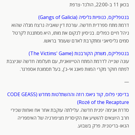
בכאן 11 ב-22:00, הולנד-צרפת
בנטפליקס, כנופיות גליסיה (Gangs of Galicia)
דרמת מתח ספרדית חדשה. עורכת דין שאביה נרצח מגלה שהוא
ניהל חיים כפולים. בניסיון לנקום את מותו, היא מסתננת לקרטל
סמים גליסיאני ומתקרבת לאדם שעומד בראשו.
בנטפליקס, משחק הקורבנות (The Victims' Game)
עונה שנייה לדרמת המתח הטייוואנית, עם תעלומה חדשה שניצבת
לפתח חוקר מקרי המוות פאנג אי-ג'ן, בעל תסמונת אספרגר.
—
בדיסני פלוס, קוד גיאס: רוזה וההשתלטות מחדש (CODE GEASS
Rozé of the Recapture)
סדרת אנימה יפנית חדשה. עלילתה עוקבת אחר אח ואחות שכירי
חרב היוצאים להושיע את הקיסרית מציפורניה של האימפריה
הנאו-בריטנית. פרק בשבוע.