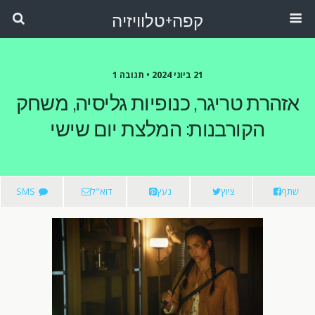
קפה+טלוויזיה
21 ביוני 2024 •
תגובה 1
אזהרת טריגר, כנופיות גליסיה, משחק
הקורבנות: המלצת יום שישי
שתף
ציוץ
נעץ
דוא"ל
SMS