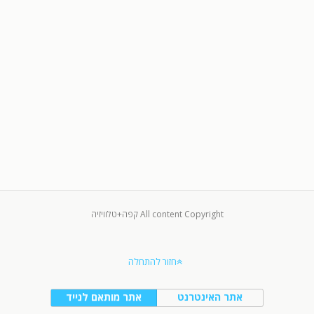
All content Copyright קפה+טלוויזיה
חזור להתחלה
אתר האינטרנט
אתר מותאם לנייד