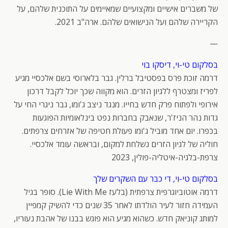
של משברים אישיים ומקצועיים שמאיימים על התוכנית שלהם, על
הקריירה שלהם ועל הנישואים שלהם. ארה"ב 2021.
—
בסלקום טי-וי, דיסקו בוי
דרמה זוכת פרס בפסטיבל ברלין. גבר בלארוסי בשם אלכסיי מגיע
לפריז ומצטרף ללגיון הזרים. הוא מקווה שכך יוכל לקבל דרכון
אירופי ולפתוח פרק חדש בחייו. מנגד ניצב ג'ומו, גבר ניגרי החי על
גדות נהר הניז'ר, שנאבק בחברות נפט בינלאומיות הפוגעות
בכפרו. יום אחד מוביל ג'ומו פעולת חטיפה של אזרחים צרפתים.
חוליה של לגיון הזרים נשלחת למקום, ובראשה עומד אלכסיי.
צרפת-בלגיה-איטליה-פולין, 2023
בסלקום טי-וי, די כבר עם השקרים שלך
דרמה אוטוביוגרפית צרפתית (בלעז Lie With Me). סופר בגיל
העמידה חזור לעיר הולדתו לאחר 35 שנים כדי להשיק קמפיין
למותג קוניאק חדש. כשהוא מגיע הוא פוגש בבנו של אהבת נעוריו,