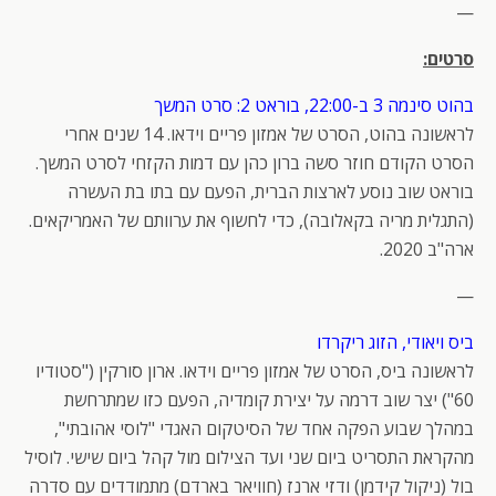
—
סרטים:
בהוט סינמה 3 ב-22:00, בוראט 2: סרט המשך
לראשונה בהוט, הסרט של אמזון פריים וידאו. 14 שנים אחרי
הסרט הקודם חוזר סשה ברון כהן עם דמות הקזחי לסרט המשך.
בוראט שוב נוסע לארצות הברית, הפעם עם בתו בת העשרה
(התגלית מריה בקאלובה), כדי לחשוף את ערוותם של האמריקאים.
ארה"ב 2020.
—
ביס ויאודי, הזוג ריקרדו
לראשונה ביס, הסרט של אמזון פריים וידאו. ארון סורקין ("סטודיו
60") יצר שוב דרמה על יצירת קומדיה, הפעם כזו שמתרחשת
במהלך שבוע הפקה אחד של הסיטקום האגדי "לוסי אהובתי",
מהקראת התסריט ביום שני ועד הצילום מול קהל ביום שישי. לוסיל
בול (ניקול קידמן) ודזי ארנז (חוויאר בארדם) מתמודדים עם סדרה