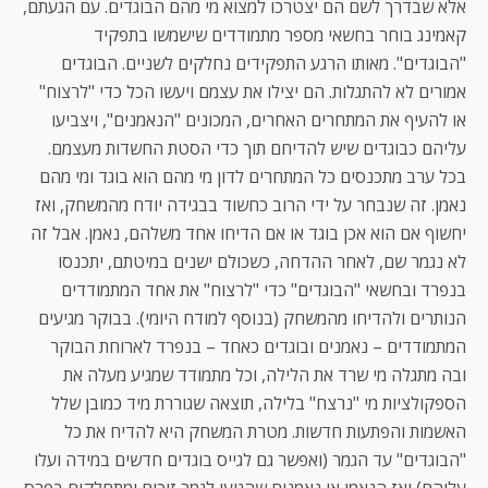
אלא שבדרך לשם הם יצטרכו למצוא מי מהם הבוגדים. עם הגעתם,
קאמינג בוחר בחשאי מספר מתמודדים שישמשו בתפקיד
"הבוגדים". מאותו הרגע התפקידים נחלקים לשניים. הבוגדים
אמורים לא להתגלות. הם יצילו את עצמם ויעשו הכל כדי "לרצוח"
או להעיף את המתחרים האחרים, המכונים "הנאמנים", ויצביעו
עליהם כבוגדים שיש להדיחם תוך כדי הסטת החשדות מעצמם.
בכל ערב מתכנסים כל המתחרים לדון מי מהם הוא בוגד ומי מהם
נאמן. זה שנבחר על ידי הרוב כחשוד בבגידה יודח מהמשחק, ואז
יחשוף אם הוא אכן בוגד או אם הדיחו אחד משלהם, נאמן. אבל זה
לא נגמר שם, לאחר ההדחה, כשכולם ישנים במיטתם, יתכנסו
בנפרד ובחשאי "הבוגדים" כדי "לרצוח" את אחד המתמודדים
הנותרים ולהדיחו מהמשחק (בנוסף למודח היומי). בבוקר מגיעים
המתמודדים – נאמנים ובוגדים כאחד – בנפרד לארוחת הבוקר
ובה מתגלה מי שרד את הלילה, וכל מתמודד שמגיע מעלה את
הספקולציות מי "נרצח" בלילה, תוצאה שגוררת מיד כמובן שלל
האשמות והפתעות חדשות. מטרת המשחק היא להדיח את כל
"הבוגדים" עד הגמר (ואפשר גם לגייס בוגדים חדשים במידה ועלו
עליהם) ואז הנאמן או נאמנים שהגיעו לגמר זוכים ומתחלקים בפרס