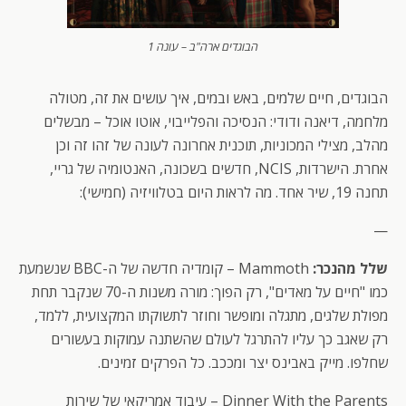
הבוגדים ארה"ב – עונה 1
הבוגדים, חיים שלמים, באש ובמים, איך עושים את זה, מטולה
מלחמה, דיאנה ודודי: הנסיכה והפלייבוי, אוטו אוכל – מבשלים
מהלב, מצילי המכוניות, תוכנית אחרונה לעונה של זהו זה וכן
אחרת. הישרדות, NCIS, חדשים בשכונה, האנטומיה של גריי,
תחנה 19, שיר אחד. מה לראות היום בטלוויזיה (חמישי):
—
שלל מהנכר:
Mammoth – קומדיה חדשה של ה-BBC שנשמעת
כמו "חיים על מאדים", רק הפוך: מורה משנות ה-70 שנקבר תחת
מפולת שלגים, מתגלה ומופשר וחוזר לתשוקתו המקצועית, ללמד,
רק שאגב כך עליו להתרגל לעולם שהשתנה עמוקות בעשורים
שחלפו. מייק באבינס יצר ומככב. כל הפרקים זמינים.
Dinner With the Parents – עיבוד אמריקאי של שירות