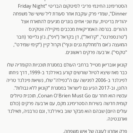
הסטרימינג החינמי פריבי לסיטקום הבריטי "Friday Night
Dinner", שמדי פרק עוקבת אחר סעודת ליל שישי של משפחה
יהודית בריטית, עת שני אחים בוגרים מגיעים להתארח אצל
ההורים. בגרסה האמריקאית מככבים מיקיילה ווטקינס
("טרנספרנט", "קז'ואל"), דן בקדאל ("ויפ"), ג'ון גלייסר (חבר
המועצה ג'אם מ"מחלקת גנים ונוף") וקרול קיין ("קימי שמידט",
"טקסי"). ארבעה פרקים ראשונים.
קונאן אובריאן מטייל ברחבי העולם במסגרת תוכניות הקומדיה שלו
כבר מאז שיצא לטיול שורשים קורע באירלנד ב-1999, דרך גיחתו
לפינלנד ב-2006 לפגישה עם ה"כפילה" שלו, נשיאת פינלנד טריה
הלונן, וב-2017 הגיע גם לישראל במסגרת "קונאן ללא גבולות".
עכשיו הוא חוזר עם Conan O'Brien Must Go, תוכנית טיולים
קומית חדשה בשירות הסטרימינג מקס, עם ארבעה פרקים (כולם
עולים היום) שבהם הוא מבקר שוב באירלנד, וגם נורבגיה, תאילנד
וארגנטינה.
פרק אחרון לעונה של איש משפחה.