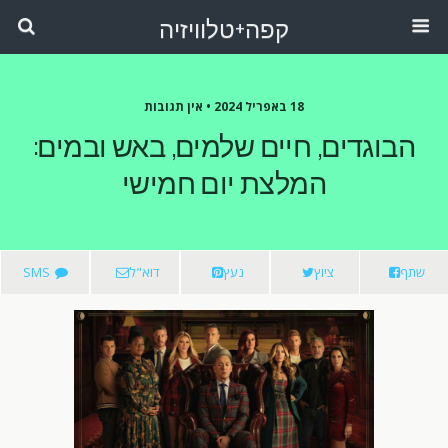
קפה+טלוויזיה
18 באפריל 2024 •
אין תגובות
הבוגדים, חיים שלמים, באש ובמים:
המלצת יום חמישי
שתף
ציוץ
נעץ
דוא"ל
SMS