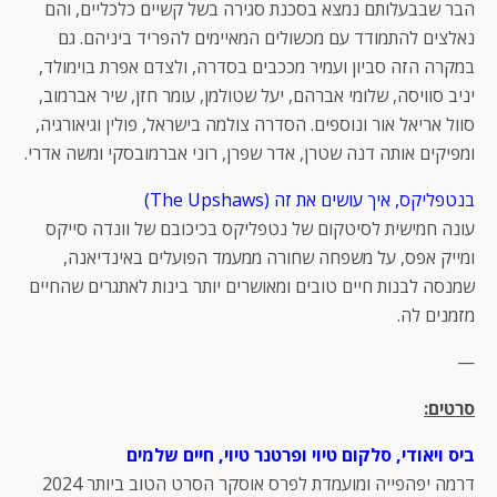
הבר שבבעלותם נמצא בסכנת סגירה בשל קשיים כלכליים, והם
נאלצים להתמודד עם מכשולים המאיימים להפריד ביניהם. גם
במקרה הזה סביון ועמיר מככבים בסדרה, ולצדם אפרת בוימולד,
יניב סוויסה, שלומי אברהם, יעל שטולמן, עומר חזן, שיר אברמוב,
סוול אריאל אור ונוספים. הסדרה צולמה בישראל, פולין וגיאורגיה,
ומפיקים אותה דנה שטרן, אדר שפרן, רוני אברמובסקי ומשה אדרי.
בנטפליקס, איך עושים את זה (The Upshaws)
עונה חמישית לסיטקום של נטפליקס בכיכובם של וונדה סייקס
ומייק אפס, על משפחה שחורה ממעמד הפועלים באינדיאנה,
שמנסה לבנות חיים טובים ומאושרים יותר בינות לאתגרים שהחיים
מזמנים לה.
—
סרטים:
ביס ויאודי, סלקום טיוי ופרטנר טיוי, חיים שלמים
דרמה יפהפייה ומועמדת לפרס אוסקר הסרט הטוב ביותר 2024