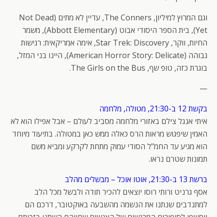
וגם המרוץ למיליון, The Conners, עדיין לא מתים (Not Dead
Yet), בית הספר היסודי אבוט (Abbott Elementary), משמר
החיות, ווקר, Star Trek: Discovery, אימה אמריקאית: רגישות
גבוהה (American Horror Story: Delicate), היינו בני המזל,
בוגרת כזה, טופ שף, The Girls on the Bus.
—
בקשת 12 ב-21:30, מטולה, מלחמה
איתי אנגל צילם באזורי מלחמה מסביב לעולם – אבל אפילו הוא לא
האמין שיפגוש מראות הרס כאלה ממש כאן במטולה. בתיעוד מיוחד
הוא מגיע עד החמ"ל הסודי עמוק מתחת לקרקע ומביא משם
תמונות שטרם נראו.
ברשת 13 ב-21:30, אוטו אוכל – מבשלים מהלב
אסף גרניט ורותי רוסו יוצאים להכיר תודה ולבשל מכל הלב
למתנדבים שנתנו את הנשמה מהשבעה באוקטובר, דרכם הם
ייחשפו לסיפורים המרגשים של האנשים שחייהם השתנו בזכותם.