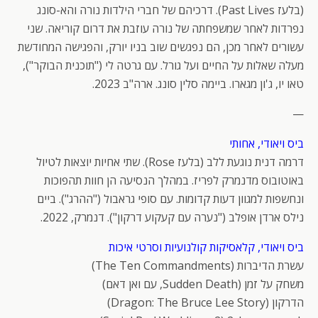
(בלעז Past Lives). דרכיהם של חברי הילדות נורה והא-סונג
נפרדות לאחר שמשפחתה של נורה עוזבת את דרום קוריאה. שני
עשורים לאחר מכן, הם נפגשים שוב בניו יורק, והפגישה המחודשת
מעלה שאלות על החיים ועל גורל. עם גרטה לי ("תוכנית הבוקר"),
טאו יו, ג'ון מגארו. ביימה סלין סונג. ארה"ב 2023.
—
ביס ויאודי, אחותי
דרמה דנית נוגעת ללב (בלעז Rose). שתי אחיות יוצאות לטיול
באוטובוס מדנמרק לפריז. במהלך הנסיעה הן חוות תהפוכות
ונחשפות למגוון דעות קדומות. עם סופי גראבול ("ההרג"). ביים
נילס ארדן אופלב ("נערה עם קעקוע דרקון"). דנמרק, 2022.
ביס ויאודי, קלאסיקות קולנועיות וסרטי איכות
עשרת הדיברות (The Ten Commandments)
משחק על זמן (Sudden Death, עם ואן דאם)
הדרקון (Dragon: The Bruce Lee Story)