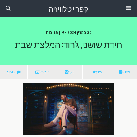
קפה+טלוויזיה
30 במרץ 2024 •
אין תגובות
חידת שושני, ג'רוד: המלצת שבת
שתף
ציוץ
נעץ
דוא"ל
SMS