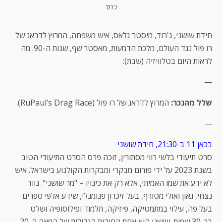
ג'רוד
חידת שושני, ג'רוד, מיסטר גלאס, איש משפחה, המרוץ לדראג של
רו פול נגד העולם, מלכת הדמעות, מאסטר שף, שנות ה-90. מה
לראות היום בטלוויזיה (שבת):
—
שלל מהנכר:
המרוץ לדראג של רו פול (RuPaul’s Drag Race).
—
בכאן 11 ב-21:30, חידת שושני
סרט תיעודי בלשי רווי מסתורין, זוכה פרס הסרט התיעודי הטוב
בשנת 2023 על ידי פורום מבקרי ומבקרות הקולנוע בישראל. איש
לא ידע את שמו האמיתי, אלא רק את כינויו – "מר שושני". נווד
נצחי, גאון ואולי מטורף, בעל זיכרון פנומנלי, שידע אלפי ספרים
בעל פה, עילוי במתמטיקה, פיזיקה, תלמוד ופילוסופיה ושלט
בכ-30 שפות. שושני הוא אחת החידות הגדולות של המאה ה-20,