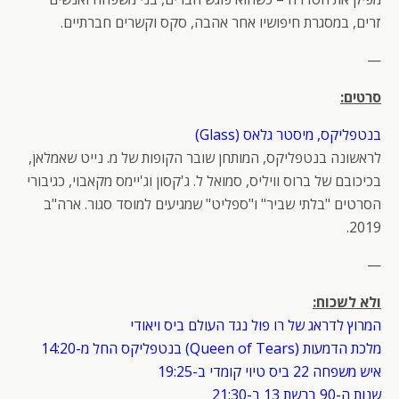
זרים, במסגרת חיפושיו אחר אהבה, סקס וקשרים חברתיים.
—
סרטים:
בנטפליקס, מיסטר גלאס (Glass)
לראשונה בנטפליקס, המותחן שובר הקופות של מ. נייט שאמלאן,
בכיכובם של ברוס וויליס, סמואל ל. ג'קסון וג'יימס מקאבוי, כגיבורי
הסרטים "בלתי שביר" ו"ספליט" שמגיעים למוסד סגור. ארה"ב
2019.
—
ולא לשכוח:
המרוץ לדראג של רו פול נגד העולם ביס ויאודי
מלכת הדמעות (Queen of Tears) בנטפליקס החל מ-14:20
איש משפחה 22 ביס טיוי קומדי ב-19:25
שנות ה-90 ברשת 13 ב-21:30