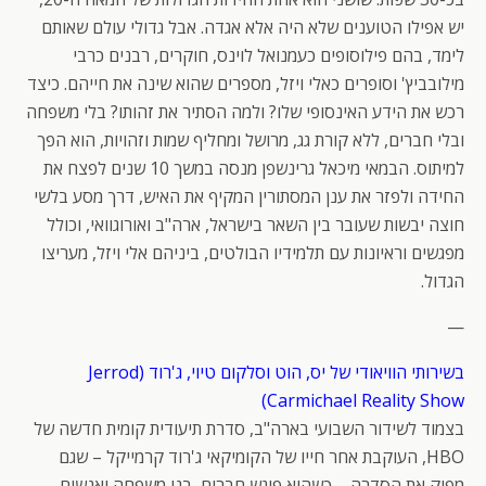
יש אפילו הטוענים שלא היה אלא אגדה. אבל גדולי עולם שאותם
לימד, בהם פילוסופים כעמנואל לוינס, חוקרים, רבנים כרבי
מילובביץ' וסופרים כאלי ויזל, מספרים שהוא שינה את חייהם. כיצד
רכש את הידע האינסופי שלו? ולמה הסתיר את זהותו? בלי משפחה
ובלי חברים, ללא קורת גג, מרושל ומחליף שמות וזהויות, הוא הפך
למיתוס. הבמאי מיכאל גרינשפן מנסה במשך 10 שנים לפצח את
החידה ולפזר את ענן המסתורין המקיף את האיש, דרך מסע בלשי
חוצה יבשות שעובר בין השאר בישראל, ארה"ב ואורוגוואי, וכולל
מפגשים וראיונות עם תלמידיו הבולטים, ביניהם אלי ויזל, מעריצו
הגדול.
—
בשירותי הוויאודי של יס, הוט וסלקום טיוי, ג'רוד (Jerrod
Carmichael Reality Show)
בצמוד לשידור השבועי בארה"ב, סדרת תיעודית קומית חדשה של
HBO, העוקבת אחר חייו של הקומיקאי ג'רוד קרמייקל – שגם
מפיק את הסדרה – כשהוא פוגש חברים, בני משפחה ואנשים