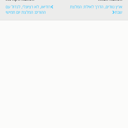
ארץ נוודים, הדרך לאילת: המלצת
רודיאו, לא רציונלי, לגדול עם
שבת
ההורים: המלצת יום חמישי