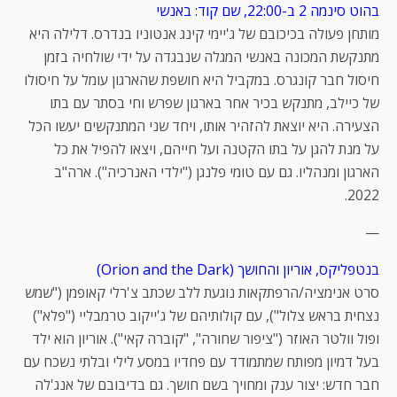
בהוט סינמה 2 ב-22:00, שם קוד: באנשי
מותחן פעולה בכיכובם של ג'יימי קינג אנטוניו בנדרס. דלילה היא
מתנקשת המכונה באנשי המגלה שנבגדה על ידי שולחיה בזמן
חיסול חבר קונגרס. במקביל היא חושפת שהארגון עומל על חיסולו
של כיילב, מתנקש בכיר אחר בארגון שפרש וחי בסתר עם בתו
הצעירה. היא יוצאת להזהיר אותו, ויחד שני המתנקשים יעשו הכל
על מנת להגן על בתו הקטנה ועל חייהם, ויצאו להפיל את כל
הארגון ומנהליו. גם עם טומי פלנגן ("ילדי האנרכיה"). ארה"ב
2022.
—
בנטפליקס, אוריון והחושך (Orion and the Dark)
סרט אנימציה/הרפתקאות נוגעת ללב שכתב צ'רלי קאופמן ("שמש
נצחית בראש צלול"), עם קולותיהם של ג'ייקוב טרמבליי ("פלא")
ופול וולטר האוזר ("ציפור שחורה", "קוברה קאי"). אוריון הוא ילד
בעל דמיון מפותח שמתמודד עם פחדיו במסע לילי ובלתי נשכח עם
חבר חדש: יצור ענק ומחויך בשם חושך. גם בדיבובם של אנג'לה