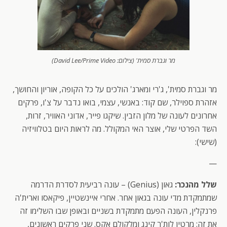
מר וגברת סמית' (צילום: David Lee/Prime Video)
מר וגברת סמית', ג'רי ומארג' הולכים על כל הקופה, אוריון והחושך,
אזהרת ספוילר, שם קוד: באנשי, עצמי, בואו נדבר על צ'ו, פרקים
אחרונים לעונה של מלון הזבין. שיקגו פייר, אדוני האוויר, זרות,
השד הפרטי שלי, אוצר האי המקולל. מה לראות היום בטלוויזיה
(שישי):
—
שלל מהנכר:
גאון (Genius) – עונה רביעית לסדרת הדרמה
שמתמקדת מדי עונה בגאון אחר. אחרי איינשטיין, פיקאסו וארית'ה
פרנקלין, העונה הפעם מתמקדת בשניים ובאופן שבו השלימו זה
את זה: מרטין לות'ר קינג ומלקולם אקס. שני פרקים ראשונים,