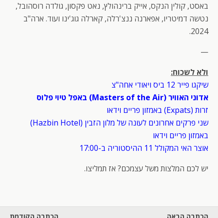
באסט, קולין הנקס, אייק ברינהולץ, נאט פקסון, גולדה רוסהובל,
נטשה דמיטריו, אפארנה ננצ'רלה, קארלה גוג'ינו ועוד. ארה"ב
2024.
—
ולא לשכוח:
שיקגו פייר 12 ביס ויאודי אחה"צ
אדוני האוויר (Masters of the Air) באפל טיוי פלוס
זרות (Expats) באמזון פריים וידאו
שני פרקים אחרונים לעונה של מלון הזבין (Hazbin Hotel)
באמזון פריים וידאו
אוצר האי המקולל 11 ההיסטוריה ב-17:00
יש לכם המלצות משל עצמכם? אז תמליצו.
הכתבה הבאה
הכתבה הקודמת