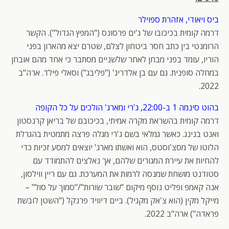
ביס ויאודי, אזהרת ספוילר
דרמה קומית בכיכובו של ג'ים פרסונס ("המפץ הגדול"). הקשר
הרומנטי בין כתב חסר ביטחון לצלם, שטרם יצא מהארון בפני
הוריו, עומד בפני מבחן לאחר שלשניים מסתבר כי אחד מהם אובחן
במחלה סופנית. גם עם בן אלדריג' ("פליבג") וסאלי פילד. ארה"ב
2022.
בהוט סינמה 1 ב-22:00, ג'רי ומארג' הולכים על כל הקופה
דרמה קומית בהשראת מקרה אמיתי, בכיכובם של בריאן קרנסטון
ואנט בנינג. כאשר גמלאי בשם ג'רי מגלה פרצה מתמטית בהגרלת
הלוטו של מסצ'וסטס, הוא ואשתו מארג' יוצאים למסע זכיות כדי
להחיות את עיירת המגורים שלהם, אך נאלצים להתמודד עם
סטודנט מושחת שמנסה לרמות את המערכת. גם עם ריין ווילסון,
אנה קאמפ ופליט נוסף מיקום "שובר שורות"/"סמוך על סול" –
מייקל מקין (הוא צ'אק מקגיל). ביים דיוויד פרנקל ("השטן לובשת
פראדה") ארה"ב 2022.