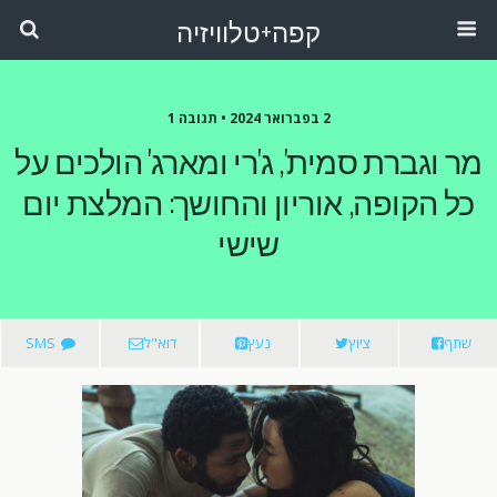
קפה+טלוויזיה
2 בפברואר 2024 •
תגובה 1
מר וגברת סמית', ג'רי ומארג' הולכים על
כל הקופה, אוריון והחושך: המלצת יום
שישי
שתף
ציוץ
נעץ
דוא"ל
SMS