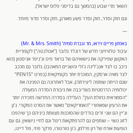
השאר מדי שבוע (בהמשך גם בדיסני פלוס ישראל).
וגם חוק וסדר, חוק וסדר פשע מאורגן, חוק וסדר מדור מיוחד.
—
באמזון פריים וידאו, מר וגברת סמית' (Mr. & Mrs. Smith)
עיבוד טלוויזיוני חדש של דונלד גלובר ("אטלנטה") לקומדיית
האקשן שפירקה את נישואיהם של בראד פיט וג'ניפר אניסטון (הוא
כיכב בו לצד אנג'לינה ג'ולי והשניים התאהבו). גלובר גם מככב
לצד מאיה ארסקין, המוכרת יותר כקומיקאית (בפרט "PEN15"
שגם הייתה שותפה ליצירתה), אבל לאחרונה גם הפגינה את
יכולותיה הדרמטיות כשדיבבה את גיבורת הסדרה המעולה
"הסמוראית כחולת העין". העלילה בסדרה החדשה מזכירה יותר
את הרעיון שמאחורי "האמריקאים" מאשר את הסרט המקורי. ג'ון
וג'יין הם שני זרים בודדים שהסוכנות מצוותת ביניהם כך שיהפכו
לזוג נשוי – שותפים גם להרפתקאות ריגול וגם לחיי נישואין. גם עם
הופעות אורח של רון פרלמן, ג'ון טורטורו, פרקר פוזי, פול דיינו,