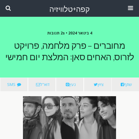
קפה+טלוויזיה
4 בינואר 2024 •
2s תגובות
מחוברים – פרק מלחמה, פרויקט
לזרוס, האחים סאן: המלצת יום חמישי
שתף
ציוץ
נעץ
דוא"ל
SMS