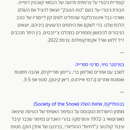
קומדיית גיבורי על צרפתית פרועה של הבמאי קוונטין דופייה.
חבורת גיבורי-על בשם "כוח הטבק" יוצאת להציל את העולם
מארכי-נבל אינטרגלקטי שהחליט לשים קץ לייסוריו של כוכב
הלכת שלנו. כדי לשקם את היחסים הרעועים ביניהם, יוצאים
הגיבורים לגיבושון ומספרים במהלכו צ'יזבטים. בין היתר מככבים
ז'יל ללוש ואדל אקסרקופולוס. צרפת 2022.
—
בפרטנר טיוי, סרטי ספרייה
לשכב עם אחרים (אליסון ברי, ג'ייסון סודייקיס), אהבה חתונות
ואסונות אחרים (ג'רמי איירונס, דיאן קיטון), סטפ אפ 3-5.
—
בנטפליקס, אחוות השלג (Society of the Snow)
מותחן הישרדות המבוסס על הסיפור האמיתי של הטיסה שיצאה
מאורוגוואי ב-1972 והתרסקה בהרי האנדים (סיפור שכבר קיבל
עיבוד קולנועי ב"לחיות" ההוליוודי, בכיכובו של אית'ן הוק). מטוס