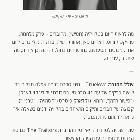
מחוברים – פרק מלחמה
מה לראות היום בטלוויזיה (חמישי): מחוברים – פרק מלחמה,
פרויקט לזרוס, האחים סאן, אחוות השלג, ברוקר, מיליונרים ליום
אחד, מבוכים ומטעמים, כמו פרחים בחול, זהו זה וכן אחרת, מה
שתגידו, עובדה.
—
שלל מהנכר:
Truelove – מיני סדרת דרמה אפלה חדשה בת
שישה פרקים של ערוץ 4 הבריטי, בכיכובם של לינדזי דאנקן
("כישור הזמן", "רומא") וקלארק פיטרס ("הסמויה", "טרמיי").
קבוצה של חברים ותיקים מתאחדים בהלוויה ודנים בשאלה איך
נראה לדעתם מוות מכובד.
עונה שנייה לסדרת הריאליטי המדוברת The Traitors בגרסתה
הבריטית נפתחה עם הפרק הראשון.