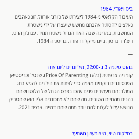
ביס ויאודי, 1984
העיבוד הקלאסי מ-1984 ליצירתו של ג'ורג' אורוול. זוג נאהבים
נאלצים להסתיר אהבתם מחשש שיעצרו על ידי משטרת
המחשבות, במדינה שבה האח הגדול משגיח תמיד. עם ג'ון הרט,
ריצ'רד ברטון. ביים מייקל רדפורד. בריטניה 1984.
—
בהוט סינמה 3 ב-22:00, מיליונרים ליום אחד
קומדיה צרפתית (בלעז Price Of Parenting). שנטל וכריסטיאן
הפנסיונרים רוקחים מזימה כדי לפתות את הילדים להגיע בחג
המולד: הם מעמידים פנים שזכו בפרס הגדול של הלוטו ושהם
נהנים מהחיים הטובים. מה שהם לא מתכוננים אליו הוא שהטריק
הנואש עלול לעלות להם יותר ממה שהם דמיינו. צרפת 2021.
—
בסלקום טיוי, מי שמעשן משתעל