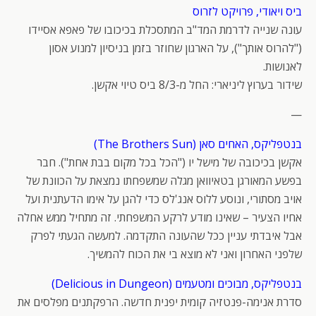
ביס ויאודי, פרויקט לזרוס
עונה שנייה לדרמת המד"ב המתסכלת בכיכובו של פאפא אסיידו
("להרוס אותך"), על הארגון שחוזר בזמן בניסיון למנוע אסון
לאנושות.
שידור בערוץ ליניארי: החל מ-8/3 ביס טיוי אקשן.
—
בנטפליקס, האחים סאן (The Brothers Sun)
אקשן בכיכובה של מישל יו ("הכל בכל מקום בבת אחת"). חבר
בפשע המאורגן בטאיוואן מגלה שמשפחתו נמצאת על הכוונת של
אויב מסתורי, ונוסע ללוס אנג'לס כדי להגן על אימו הדעתנית ועל
אחיו הצעיר – שאינו מודע לרקע המשפחתי. זה מתחיל ממש אחלה
אבל איבדתי עניין ככל שהעונה התקדמה. למעשה הגעתי לפרק
שלפני האחרון ואני לא מוצא בי את הכוח להמשיך.
בנטפליקס, מבוכים ומטעמים (Delicious in Dungeon)
סדרת אנימה-פנטזיה קומית יפנית חדשה. הרפקתנים מפלסים את