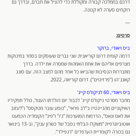
דרכם בממלכה קבורה ומקוללת כדי להציל את חברם, ובדרך גם
רוקחים סערה לא קטנה.
—
סרטים:
ביס ויאודי, ברוקר
דרמה קומית דרום קוריאנית. שני גברים שעוסקים בסחר בתינוקות
מצרפים אליהם את אחת האמהות שמסרה את ילדה. בדרך
מתבררות הנסיבות שהביאו כל אחד מהם למצב הזה. עם סונג
קאנג־הו ("פרזיטים"). דרום קוריאה, 2022.
ביס ויאודי, 60 לניקולס קייג'
מחבר מסרטי ניקולס קייג' לכבוד יום הולדתו העגול, כולל תפקידיו
האיקוניים מהניינטיז ב"לב פראי", "נוסע עובר מטקסס" ו"לעזוב
את לאס וגאס", הדרמות המוערכות "ג'ו" ו"פיג" הקומדיה הכמעט
אוטוביוגרפית "משקלו הבלתי נסבל של כשרון ענק", וב-13 בינואר
גם בכורה לקומדיית הערפדים "רנפילד".