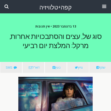
קפה+טלוויזיה
13 בדצמבר 2023 •
אין תגובות
סוג של, עצים והסתבכויות אחרות,
מרקל: המלצת יום רביעי
שתף
ציוץ
נעץ
דוא"ל
SMS