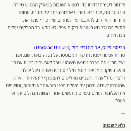
ולחזור לעיירת ילדותו כדי למצוא תשובות בפארק הנטוש טיירה
אינקוגניטה, שם נראו הוריו לאחרונה. יחד עם חבריו, אחותו
ודודתו, הוא חייב להתגבר על הפחדים שלו כדי לפתור את
התעלומה ולמצוא תשובות ביקום אפל ולא נודע. כל הפרקים עולים
בבת אחת.
בדיסני פלוס, אל-מת ובלי מזל (Undead Unluck)
סדרת אנימה יפנית חדשה המבוססת על מנגה באותו שם. אנדי,
"אל-מת" שזה מכבר מחפש מישהו שיוכל לאפשר לו "מוות אמיתי",
פוגש בפוקו, המביאה חוסר מזל לסובבים אותה בשל יכולת
ה"בלי-מזל" שלה. השניים מחליטים להצטרף ל"האיחוד", ארגון
שמטרתו לשלוט ולהגן על העולם מפני תופעות לא מזוהות, וחושפים
את תעלומת העולם בעודם מחפשים אחר "המוות הגדול ביותר אי
פעם".
—
ולא לשכוח: