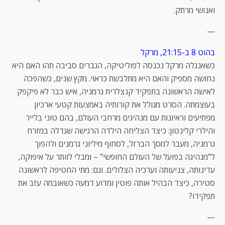
ואנושי מרתק.
—
בהוט 8 ב-21:15, מרקל
כשאנגלה מרקל נכנסה לפוליטיקה, הגברים סביבה תהו האם היא
נחושה מספיק והאם היא מתלבשת כראוי. מקץ שנים, כשהפכה
לאישה הראשונה בתפקיד קנצלרית גרמניה, איש כבר לא פיקפק
בעוצמתה. הסרט מגולל את קורותיה באמצעות קטעי ארכיון
מפתיעים וראיונות עם מנהיגים מרחבי העולם, בהם טוני בלייר
והילרי קלינטון: כיצד הצליחה הילדה הרגישה שגדלה במזרח
גרמניה, מעבר למסך הברזל, לסחוף מיליוני גרמנים ולהפוך
ל"מנהיגה בפועל של העולם החופשי" – ומבלי לוותר על איפוקה,
עדינותה, צניעותה וערכיה הצלולים. וגם: מתי החטיפה לראשונה
סטירה, כיצד הבהיל אותה פוטין ומדוע דמעה כשאובמה עזב את
תפקידו?
—