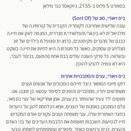
בספורט 5 פלוס ב-21:55, ניוקאסל נגד מילאן
ביס ויאודי, סוג של (Sort Of)
עונה שלישית ואחרונה לקומדיה הקנדית על קורותיו.ה של
מילניאל.ית לא-בינארי.ת/פלואידי.ת מגדרית, המנסה לאזן את חייו.ה
כבנם של מהגרים פקיסטנים, ברמנ.ית ומטפל.ת בילדים של זוג
מצליחנים עסוקים, כאשר כל מטרתו.ה היא לחיות את חייו.ה בשקט
ובשלווה. כל פרקי העונה עולים בבת אחת (והפעם, בניגוד לעבר,
היא לא צפויה להגיע להוט).
ביס ויאודי, עצים והסתבכויות אחרות
דוקו פיוטי המתאר כיצד חייהם הסבוכים של אנשים ועצים
משתרשים יחדיו, מתחברים והופכים לסיפור עכשווי בן זמננו. אנו
פוגשים ילד צעיר שהוסתר בין עצים, אמן אמריקאי של עצי בונסאי,
צלם המתבונן באמנות של העצים, אמא הנלחמת להגן על היערות
בחצר האחורית שלה, עצי משפחה ועצים עקורים ואדם המקדיש
חייו לנטיעות. השכבות חושפות את הלבבות העדינים של בני האדם
והעצים, כנים ורגישים כאחד. סיפורים שמתפתחים למותחן טבעי