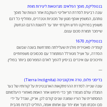
בנטפליקס, מוסך הפלאים: מגרוטאות ליצירות מופת
עונה רביעית לסדרת הריאליטי העוקבת אחר הצוות של מוסך
גותהם, המשפץ אוסף מגוון של מכוניות וטנדרים, ומחליף כל דגם
משופץ בפרויקט חדש ויוקרתי יותר עד להשגת הדגם הנחשק
שיימכר תמורת סכום עצום.
בנטפליקס, 1670
קומדיה סאטירית פולנית שעלילתה מתרחשת בשנה שבשם
הסדרה, על אציל מטורלל המתמודד עם סכסוכים משפחתיים
וחיכוכים עם איכרים בניסיון להפוך לאדם המפורסם ביותר בפולין.
—
בדיסני פלוס, טרה אינקוגניטה (Tierra Incógnita)
עונה שנייה לסדרת ההרפתקאות הארגנטינית על קורותיו של נער
המגלה עולם מצמרר תוך כדי חיפוש אחר האמת מאחורי היעלמותם
המסתורית של הוריו שמונה שנים קודם לכן. אריק, שגדל על ידי
סבו וסבתו מצד אמו יחד עם אחותו אומה, החליט לברוח מהבית