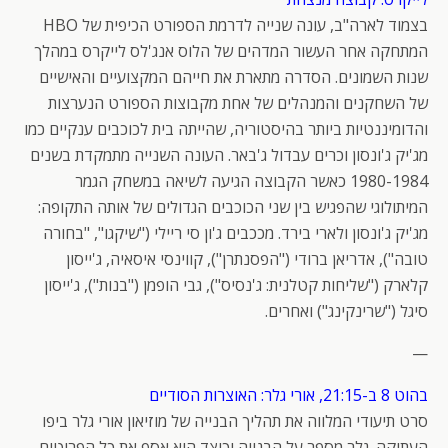
בצמוד לארה"ב, עונה שנייה לדרמת הספורט הכיפית של HBO
המתחקה אחר העשור המדהים של הלוס אנג'לס לייקרס במהלך
שנות השמונים. הסדרה מתארת את חייהם המקצועיים והאישיים
של השחקנים והמנהלים של אחת מקבוצות הספורט הנערצות
והדומיננטיות ביותר בהיסטוריה, שהייתה בית לכוכבים ענקיים כמו
מג'יק ג'ונסון וכרים עבדול ג'באר. העונה השנייה מתמקדת בשנים
1980-1984 כאשר הקבוצה הגיעה לשיאה במשחק הגמר
המיתולוגי שהפגיש בין שני הכוכבים הגדולים של אותה התקופה:
מג'יק ג'ונסון ולארי בירד. מככבים ג'ון סי ריילי ("שיקגו", "בחורה
טובה"), אדריאן ברודי ("הפסנתרן"), קווינסי איסאיה, ג'ייסון
קלארק ("שליחות קטלנית: ג'נסיס"), גבי הופמן ("בנות"), ג'ייסון
סיגל ("שרינקינג") ואחרים.
—
בהוט 8 ב-21:15, אורי גלר: האוצרות הסודיים
סרט תיעודי המלווה את תהליך הבנייה של מוזיאון אורי גלר ביפו
העתיקה. גלר מספר על הבנייה וכיצד הוא אסף את כל הפריטים