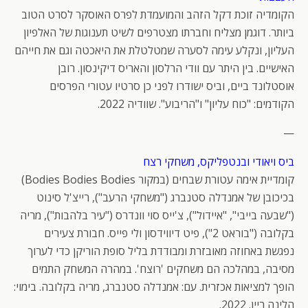
הקומדיה זוכת דקל הזהב והמועמדת לפרס האוסקר לסרט הטוב
ביותר. דוגמן מצליח וחברתו מצטרפים לשיט תענוגות של האלפיון
העליון, ונקלע עימה לסערה שמטלטלת את היאכטה וגם את חייהם
האישיים. בין היתר עם וודי הרלסון והאריס דיקינסון. רובן
אוסטלונד ביים, וביס ישודרו לפני כן סרטיו עטורי הפרסים
הקודמים: "כוח עליון" ו"הריבוע". שוודיה 2022.
—
ביס ויאודי ובנטפליקס, משחקי רצח
קומדיית אימה עטורת שבחים (במקור Bodies Bodies Bodies)
בכיכובן של אמנדלה סטנברג ("משחקי הרעב"), רייצ'ל סינוט
("שבעה בייבי", "איידול"), צ'ייס סוי וונדרס ("עיר בלהבות"), מריה
בקלובה ("בוראט 2"), פיט דיווידסון ולי פייס. חבורת צעירים
נפגשת באחוזה מאובזרת ומבודדת בליל סופת הוריקן כדי לערוך
מסיבה, במהלכה הם משחקים 'רוצח'. במהרה המשחק התמים
הופך למציאות אכזרית. עם: אמנדלה סטנברג, מריה בקלובה. בימוי:
הלינה ריין. 2022.