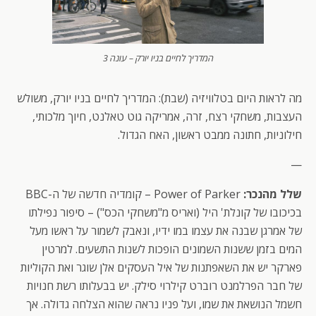
המדריך לחיים בניו יורק – עונה 3
מה לראות היום בטלוויזיה (שבת): המדריך לחיים בניו יורק, משולש
העצבות, משחקי רצח, זרה, אמריקה גוט טאלנט, חיוך מלכותי,
חילוניות, חתונה ממבט ראשון, האח הגדול.
—
שלל מהנכר:
Power of Parker – קומדיה חדשה של ה-BBC
בכיכובו של קונלת' היל (ואריס מ"משחקי הכס") – סיפור נפילתו
של אמרגן שבנה את עצמו במו ידיו, ונאבק לשמור על ראשו מעל
המים בזמן ששנות השמונים הופכות לשנות התשעים. למרטין
פארקר יש את השאפתנות של איל העסקים אלן שוגר ואת הקוליות
של חבר הפרלמנט רוברט קילרוי סילק. יש בבעלותו רשת חנויות
חשמל הנושאת את שמו, ועל פניו נראה שהוא הצלחה גדולה. אך