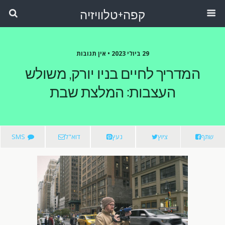
קפה+טלוויזיה
29 ביולי 2023 •
אין תגובות
המדריך לחיים בניו יורק, משולש
העצבות: המלצת שבת
שתף
ציוץ
נעץ
דוא"ל
SMS