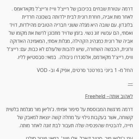
דרמה עטורת שבחים בכיכובן של רייצ'ל ווייז ורייצ'ל מקאדאמס .
לאחר מות אביה, חוזרת רונית לבית ילדותה בשכונה חרדית
בלונדון. עם שובה היא מגלה ששני חבריה הטובים מהילדות, דויד
ואסתי, הם עכשיו זוג נשוי. בזמן שדויד מתכונן לרשת את מקומו של
אביה של רונית כמנהיג הקהילה, מגלות אסתי, המאמינה האדוקה
ורונית, הכבשה השחורה, שיש להבות שלעולם לא כבות. עם: רייצ'ל
וויס, רייצ'ל מקאדמס, אלסנדרו ניבולה. במאי: סבסטיאן לליו.
החל מ- 1 ביוני בפרטנר סרטים, אפיק 4 וב- VOD
—
לאהוב אותה
–
Freeheld
דרמה מרגשת המבוססת על סיפור אמיתי. ג'וליאן מור מגלמת בלשית
קשוחה, אשר בעקבות גילוי על מחלה קשה יוצאת למאבק של
חייה, להבטיח שהפנסיה שלה תעבור לבת זוגה לאחר מותה.
עם: ג'וליאן מור, סטיב קארל, אלן פייג'. במאי: פיטר סולט.