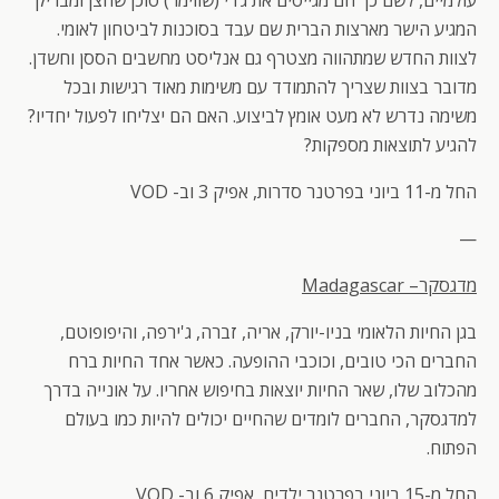
עולמיים, לשם כך הם מגייסים את ג’רי (שווימר) סוכן שחצן ומבריק
המגיע הישר מארצות הברית שם עבד בסוכנות לביטחון לאומי.
לצוות החדש שמתהווה מצטרף גם אנליסט מחשבים הססן וחשדן.
מדובר בצוות שצריך להתמודד עם משימות מאוד רגישות ובכל
משימה נדרש לא מעט אומץ לביצוע. האם הם יצליחו לפעול יחדיו?
להגיע לתוצאות מספקות?
החל מ-11 ביוני בפרטנר סדרות, אפיק 3 וב- VOD
—
מדגסקר–
Madagascar
בגן החיות הלאומי בניו-יורק, אריה, זברה, ג'ירפה, והיפופוטם,
החברים הכי טובים, וכוכבי ההופעה. כאשר אחד החיות ברח
מהכלוב שלו, שאר החיות יוצאות בחיפוש אחריו. על אונייה בדרך
למדגסקר, החברים לומדים שהחיים יכולים להיות כמו בעולם
הפתוח.
החל מ-15 ביוני בפרטנר ילדים, אפיק 6 וב- VOD