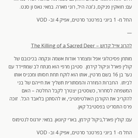
עם: חואקין פניקס, ג'ונה היל, רוני מארה. במאי: גאס ון סנט.
החל מ- 1 ביוני בפרטנר סרטים, אפיק 4 וב- VOD
—
להרוג אייל קדוש –
The Killing of a Sacred Deer
מותחן פסיכולוגי אפל ומצמרר אודות אשמה ונקמה בכיכובם של
קולין פארל וניקול קידמן. סטיבן מרפי הוא מנתח לב שמתיידד עם
נער בן 16 בשם מרטין, אותו הוא לוקח תחת חסותו ומכניס אותו
לביתו. החברות המוזרה והמסתורית תשליך את חייהם של בני
המשפחה לסחרור, כשסטיבן יצטרך לקבל החלטה – האם
להקריב את הקורבן האולטימטיבי, או להסתכן בלאבד הכל. זוכה
פרס התסריט בפסטיבל קאן.
עם: קולין פארל,ניקול קידמן, בארי קיוגאן. במאי: יורגוס לנטימוס
החל מ- 1 ביוני בפרטנר סרטים, אפיק 4 וב- VOD