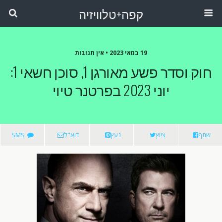
קפה+טלוויזיה
19 במאי 2023 •
אין תגובות
חוק וסדר פשע מאורגן 1, סוכן חשאי 1:
יוני 2023 בפרטנר טיוי
שתף
ציוץ
נעץ
דוא"ל
SMS