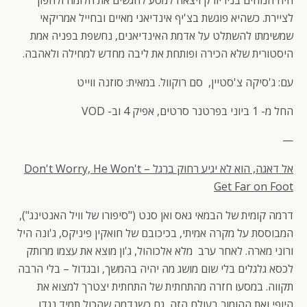
חיה הנוחים בניו יורק ויצאה למסע להגשים את חלומה ולהפוך
לציירת. כשהיא פוגשת בצ'יף אינדיאני מאיים ובחייל אמריקאי
שמשימתו להשתלט על אדמת האינדיאנים, נחשפת בפניה אמת
היסטורית שלא הכירה ופותחת את ליבה מחדש למחילה ולאהבה.
עם: ג'סיקה צ'סטיין, סם רוקוול. במאית: סוזנה ווייט
החל מ- 1 ביוני בפרטנר סרטים, אפיק 4 וב- VOD
—
אל דאגה, הוא לא יגיע רחוק ברגל –
Don't Worry, He Won't
Get Far on Foot
דרמה קומית של הבמאי גאס ואן סנט ("סיפורו של וויל האנטינג"),
המבוססת על מקרה אמיתי, בכיכובם של חואקין פיניקס, ג'ונה היל
ורוני מארה. לאחר ערב מלא אלכוהול, ג'ון מוצא את עצמו מרותק
לכסא גלגלים בלי שום מושג מה יהיה בהמשך, ובגדול – בלי הרבה
תקווה. במסעו חזרה מהתחתית של התחתית יצטרך למצוא את
היופי ואת ההומור בעולם הזה, גם כשנדמה שהכול תמיד נגדו…