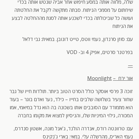
שלה, מלווה אותה במסע חיפוש אחר אביה שנטש אותה בכדי
שיחתום על מסמכי הניתוח. סבתה מתקשה לקבל את החלטתה
ועושה כל שביכולתה בכדי לשכנע אותה לסגת מההחלטה לבצע
את הניתוח
עם: סוזן סרנדון, נעמי ווטס, טייט דונובן. במאית: גבי דלאל
בפרטנר סרטים, אפיק 4 וב- VOD
—
אור ירח –
Moonlight
זוכה 3 פרסי אוסקר כולל הסרט הטוב ביותר. תולדות חייו של גבר
שחור צעיר בשלושה שלבים בחייו – כילד, נער ואדם בוגר – בעוד
הוא מתמודד עם הסובבים אותו בשכונה בה הוא גדל במיאמי, אמו
המכורה, גילוי המיניות שלו, והניסיון למצוא את מקומו בחברה
עם: טרוונטה רודס, אנדרה הולנד, ג'אנל מונה, אשטון סנדרס,
נעמי האריס, מהרשלה עלי. במאי: בארי ג'נקינס