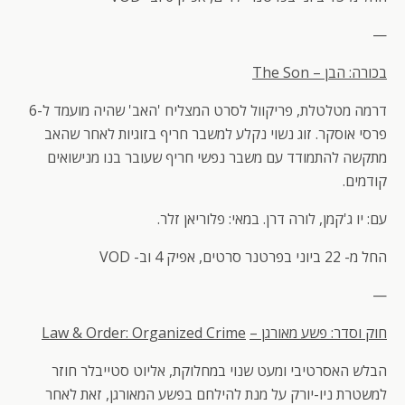
—
בכורה: הבן –
The Son
דרמה מטלטלת, פריקוול לסרט המצליח 'האב' שהיה מועמד ל-6
פרסי אוסקר. זוג נשוי נקלע למשבר חריף בזוגיות לאחר שהאב
מתקשה להתמודד עם משבר נפשי חריף שעובר בנו מנישואים
קודמים.
עם: יו ג'קמן, לורה דרן. במאי: פלוריאן זלר.
החל מ- 22 ביוני בפרטנר סרטים, אפיק 4 וב- VOD
—
חוק וסדר: פשע מאורגן –
Law & Order: Organized Crime
הבלש האסרטיבי ומעט שנוי במחלוקת, אליוט סטייבלר חוזר
למשטרת ניו-יורק על מנת להילחם בפשע המאורגן, זאת לאחר