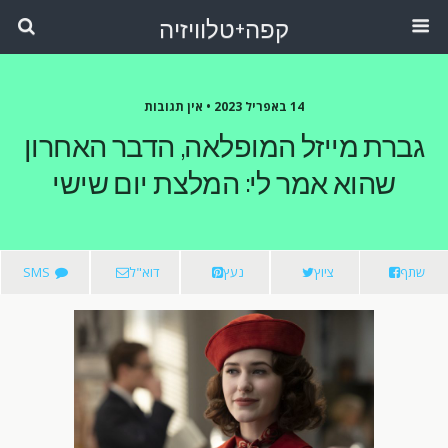
קפה+טלוויזיה
14 באפריל 2023 •
אין תגובות
גברת מייזל המופלאה, הדבר האחרון
שהוא אמר לי: המלצת יום שישי
שתף
ציוץ
נעץ
דוא"ל
SMS