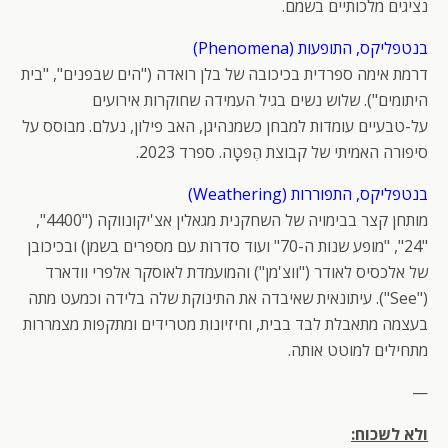
נציגים מלכותיים בשמם.
בנטפליקס, התופעות (Phenomena)
דרמת אימה ספרדית בכיכובה של בלן רואדה ("הים שבפנים", "בית
היתומים"). שלוש נשים בגיל העמידה שחוקרות אירועים
על-טבעיים עומדות למבחן כשמנהיגן, האב פילון, נעלם. מבוסס על
סיפורה האמיתי של קבוצת הֶפּטָה. ספרד 2023.
בנטפליקס, התפוררות (Weathering)
מותחן קצר בבימויה של השחקנית מגאלין אצ'יקונווקה ("4400",
"24", "מופע שנות ה-70" ועוד סדרות עם מספרים בשמן) ובכיכובן
של אלכסיס לאודר ("ווצ'מן") והמועמדת לאוסקר אלפרי וודארד
("See"). עיתונאית שאיבדה את התינוקת שלה בלידה וכמעט מתה
בעצמה מתאבלת לבד בבית, וחיזיונות מטרידים ומתקפות מצמררות
מתחילים למוטט אותה.
—
ולא לשכוח: