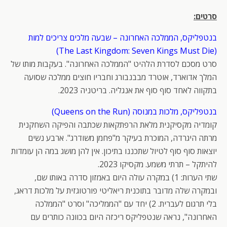
סרטים:
בנטפליקס, הממלכה האחרונה – שבעה מלכים צריכים למות
(The Last Kingdom: Seven Kings Must Die)
סרט מסכם לסדרת הלהיט "הממלכה האחרונה". בעקבות מותו של
המלך אדוארד, אוטרד מבבנבורג וחבריו חוצים ממלכה שסועה
בתקווה לאחד סוף סוף את אנגליה.‎ בריטניה 2023.
בנטפליקס, מלכות במנוסה (Queens on the Run)
קומדיה מקסיקנית מלאת הרפתקאות שכתבה והפיקה השחקנית
מרתה היגרדה, המוכרת בעיקר מ"פחמן משודרג". ארבע נשים
יוצאות סוף סוף לטיול שתכננו בתיכון. אין להן מושג במה הן עומדות
להיתקל – תרתי משמע. מקסיקו 2023.
שתי הערות: 1) במקרה עולה היום באמזון סדרה באותו שם,
ובמקרה שלה מדובר בתוכנית ריאליטי פורטוגזית על מלכות דראג,
בלי תרגום לעברית. 2) יחד עם "הממליכה" וסרט "הממלכה
האחרונה", נראה שנטפליקס ריכזה היום בכוונה כותרים עם