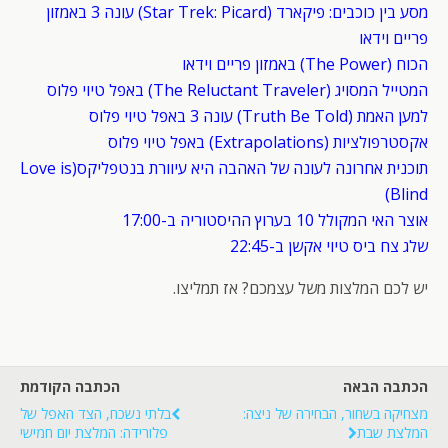
מסע בין כוכבים: פיקארד (Star Trek: Picard) עונה 3 באמזון
פריים וידאו
הכוח (The Power) באמזון פריים וידאו
המטייל המסויג (The Reluctant Traveler) באפל טיוי פלוס
למען האמת (Truth Be Told) עונה 3 באפל טיוי פלוס
אקסטרפולציות (Extrapolations) באפל טיוי פלוס
תוכנית אחרונה לעונה של האהבה היא עיוורת בנטפליקס(Love is
Blind)
אוצר האי המקולל 10 בערוץ ההיסטוריה ב-17:00
שלג צח ביס טיוי אקשן ב-22:45
יש לכם המלצות משל עצמכם? אז תמליצו.
הכתבה הבאה
הכתבה הקודמת
מצחיקה בשחור, הבחירה של ניצה:
בלתי נשכח, הצד האפל של
המלצת שבת
פלורידה: המלצת יום חמישי