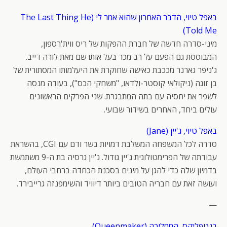
באפל טיוי, הדבר האחרון שהוא אמר לי (The Last Thing He
Told Me)
מיני-סדרה חדשה של חברת ההפקות של ריס ווית'רספון,
המבוססת גם הפעם על רב מכר בעל אותו שם מאת לורה דייב.
ג'ניפר גארנר מככבת כאישה שחוקרת את היעלמותו המסתורית של
בן זוגה (ניקולאי קוסטר-ולדאו, "משחקי הכס"), בעודה מנסה
לשפר את יחסיה עם בתה המתבגרת. שני הפרקים הראשונים
עולים ביחד, האחרים בשידור שבועי.
באפל טיוי, ג'יין (Jane)
סדרה לכל המשפחה המשלבת דמויות בשר ודם עם CGI, בהשראת
עבודתה של הפרימטולוגית ג'יין גודול. ג'יין גרסיה בת ה-9 משתמשת
בדמיון שלה כדי להגן על מינים בסכנת הכחדה ברחבי העולם,
ועושה זאת עם חבריה הטובים ביותר דיוויד והשימפנזה גרייבירד.
—
בנטפליקס, הממליכה (Queenmaker)