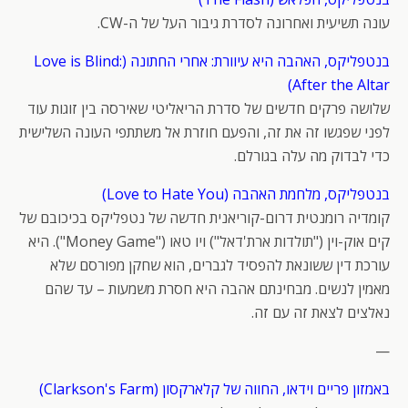
עונה תשיעית ואחרונה לסדרת גיבור העל של ה-CW.
בנטפליקס, האהבה היא עיוורת: אחרי החתונה (Love is Blind:
After the Altar)
שלושה פרקים חדשים של סדרת הריאליטי שאירסה בין זוגות עוד
לפני שפגשו זה את זה, והפעם חוזרת אל משתתפי העונה השלישית
כדי לבדוק מה עלה בגורלם.
בנטפליקס, מלחמת האהבה (Love to Hate You)
קומדיה רומנטית דרום-קוריאנית חדשה של נטפליקס בכיכובם של
קים אוק-וין ("תולדות ארת'דאל") ויו טאו ("Money Game"). היא
עורכת דין ששונאת להפסיד לגברים, הוא שחקן מפורסם שלא
מאמין לנשים. מבחינתם אהבה היא חסרת משמעות – עד שהם
נאלצים לצאת זה עם זה.
—
באמזון פריים וידאו, החווה של קלארקסון (Clarkson's Farm)