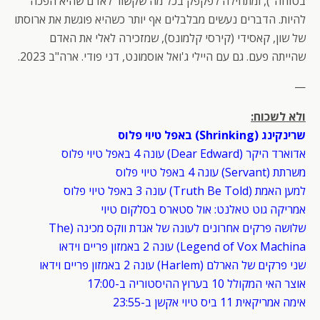
בטוחה"), ומתחילה לפקפק בכל מה שקשור לאדם שהיא הפכה
להיות. הדברים נעשים מבלבלים אף יותר כשהיא פוגשת את ארוסתו
של שון, קאסידי (קירסי קלמונס), שמזכירה לאלי את האדם
שהייתה פעם. גם עם היילי ג'ואל אוסמונט, דני פודי. ארה"ב 2023.
—
ולא לשכוח:
שרינקינג (Shrinking) באפל טיוי פלוס
אדוארד היקר (Dear Edward) עונה 4 באפל טיוי פלוס
משרתת (Servant) עונה 4 באפל טיוי פלוס
למען האמת (Truth Be Told) עונה 3 באפל טיוי פלוס
אמריקה גוט טאלנט: אול סטארס בסלקום טיוי
שלושה פרקים אחרונים לעונה של אגדת ווקס מכינה (The
Legend of Vox Machina) עונה 2 באמזון פריים וידאו
שני פרקים של הארלם (Harlem) עונה 2 באמזון פריים וידאו
אוצר האי המקולל 10 בערוץ ההיסטוריה ב-17:00
אימה אמריקאית 11 ביס טיוי אקשן ב-23:55