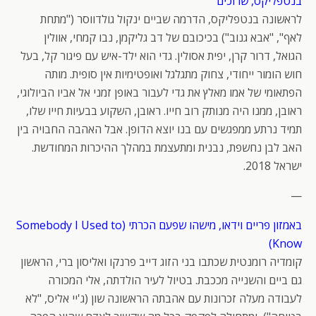
בנטפליקס, שרוכים
לראשונה בנטפליקס, הדרמה שביים ינקול גולדווסר ("מתחת
לאף", "אבא גנוב") בכיכובם של דב גליקמן, נבו קמחי, אוולין
הגואל, דרור קרן, יפית אסולין. גדי הוא ילד-איש עם פיגור קל, בעל
חוש הומור ייחודי, צחוק מתגלגל ואופטימיות אין סופית. מותה
הפתאומי של אמו מאלץ את גדי לעבור באופן זמני אל אביו הביולוגי,
ראובן, ממנו היה מנותק רוב חייו. ראובן, השקוע בבעיות חייו שלו,
תמיד נרתע ממפגשים עם בנו יוצא הדופן. אבל האהבה החבויה בין
האב לבן נחשפת, נבנית ומתעצמת במהלך ההיכרות המחודשת.
ישראל 2018.
—
באמזון פריים וידאו, מישהו שפעם הכרתי (Somebody I Used to
Know)
קומדיה רומנטית שכתבו בני הזוג דייב פרנקו ואליסון ברי, הראשון
גם ביים והשנייה מככבת. בטיול לעיר הולדתה, אלי המכורה
לעבודה מעלה זכרונות עם אהבתה הראשונה שון (ג'יי אליס, "לא