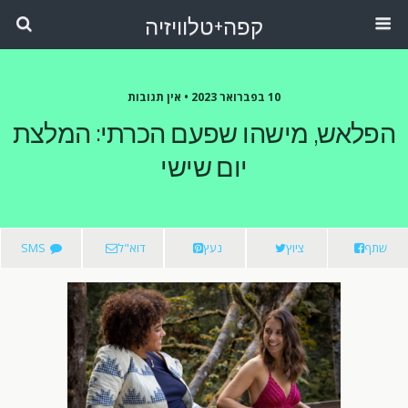
קפה+טלוויזיה
10 בפברואר 2023 •
אין תגובות
הפלאש, מישהו שפעם הכרתי: המלצת
יום שישי
שתף
ציוץ
נעץ
דוא"ל
SMS