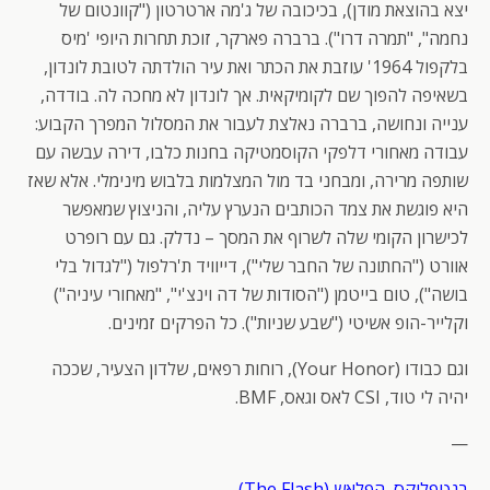
יצא בהוצאת מודן), בכיכובה של ג'מה ארטרטון ("קוונטום של
נחמה", "תמרה דרו"). ברברה פארקר, זוכת תחרות היופי 'מיס
בלקפול 1964' עוזבת את הכתר ואת עיר הולדתה לטובת לונדון,
בשאיפה להפוך שם לקומיקאית. אך לונדון לא מחכה לה. בודדה,
ענייה ונחושה, ברברה נאלצת לעבור את המסלול המפרך הקבוע:
עבודה מאחורי דלפקי הקוסמטיקה בחנות כלבו, דירה עבשה עם
שותפה מרירה, ומבחני בד מול המצלמות בלבוש מינימלי. אלא שאז
היא פוגשת את צמד הכותבים הנערץ עליה, והניצוץ שמאפשר
לכישרון הקומי שלה לשרוף את המסך – נדלק. גם עם רופרט
אוורט ("החתונה של החבר שלי"), דייוויד ת'רלפול ("לגדול בלי
בושה"), טום בייטמן ("הסודות של דה וינצ'י", "מאחורי עיניה")
וקלייר-הופ אשיטי ("שבע שניות"). כל הפרקים זמינים.
וגם כבודו (Your Honor), רוחות רפאים, שלדון הצעיר, שככה
יהיה לי טוד, CSI לאס וגאס, BMF.
—
בנטפליקס, הפלאש (The Flash)