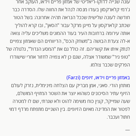
עונה שנייה לדוקו-ריאליטי של אמזון פריים וידאו, העוקב אחר
ג'רמי קלארקסון בעודו מנסה לנהל את החווה שלו. הסדרה כבר
חודשה לעונה שלישית שככל הנראה תהיה אחרונה: בשל הטור
שכתב קלארקסון על מייגן מרקל עבור "הסאן", ובו קרא להוליך
אותה עירומה ברחובות העיר בעוד ההמונים משליכים עליה צואה
א-לה צעדת הבושה ב"משחק הכס", הדיווחים הם שאמזון צפויים
לנתק איתו את קשריהם. זה כולל גם את "המסע הגדול", גלגולה של
"טופ גיר" שמשודר אצלה, שגם כן לא צפויה לחזור אחרי שישודרו
הפרקים שכבר צולמו.
באמזון פריים וידאו, זיופים (Farzi)
מותחן הודי. סאני, אמן מבריק עם הצלחה מינימלית, נזרק לעולם
הזיוף עתיר הסיכונים כשהוא יוצר את השטר המזויף המושלם,
שעה שמייקל, קצין כוח משימה להוט ולא שגרתי, שם לו למטרה
לפטור את המדינה מאיום הזיופים. בין השניים מתפתח מרדף דמוי
חתול ועכבר.
—