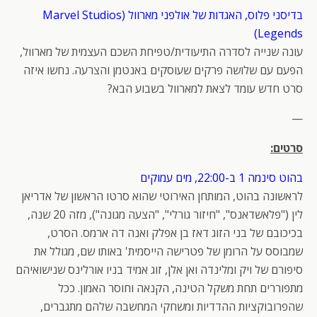
בדיסני פלוס, האגדות של אולפני מארוול (Marvel Studios
Legends)
עונה שנייה לסדרה התיעודית/טפיחת השכם העצמית של מארוול,
הפעם עם שלושה פרקים שעוסקים באנטמן והצרעה. נחשו איזה
סרט חדש עומד לצאת למארוול בשבוע הבא?
—
סרטים:
בהוט סינמה 1 ב-22:00, מים עמוקים
לראשונה בהוט, המותחן האירוטי שהוא סרטו הראשון של אדריאן
לין ("פלאשדאנס", "חיזור גורלי", "הצעה מגונה"), מזה 20 שנה,
בכיכובם של בני הזוג דאז בן אפלק ואנה דה ארמס. הסרט,
שמבוסס על הרומן של פטרישה הייסמית' באותו שם, מגולל את
סיפורם של ויק ומלינדה ואן אלן, זוג אמיד בניו אורלינס שנישואיהם
מתפוררים תחת משקל הטינה, הקנאה וחוסר האמון. ככל
שהפרובוקציות ההדדיות ומשחקי המחשבה שלהם מתגברים,