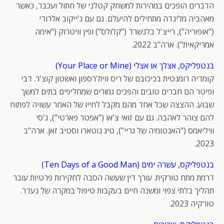
הדברים הופכים במהירות למשחק קטלני של חתול ועכבר, כאשר
מאהביה מלינדה מתחילים להיעלם. גם עם ג'ייקוב אלרודי
("אופוריה"), רייצ'ל בלנשרד ("קלולס") ופין וויטרוק ("אימה
אמריקאית"). ארה"ב 2022.
בנטפליקס, אצלך או אצלי (Your Place or Mine)
קומדיה רומנטית בכיכובם של ריס ווית'רספון ואשטון קוצ'ר. דבי
ופיטר הם חברים טובים והפכים גמורים שמחליפים בתים למשך
שבוע. ההצצה שכל אחד מהם מקבל לחייו של האחר עשויה לפתוח
להם צוהר לאהבה. גם עם זואי צ'או ("אפטר פארטי"), ג'סי
וויליאמס ("האנטומיה של גריי"), טיג נוטארו וסטיב זאן. ארה"ב
2023.
בנטפליקס, עשרה ימים (Ten Days of a Good Man)
דרמת מתח טורקית. עורך דין שעשה הסבה לחקירות פרטיות עובר
תהליך בלתי צפוי ומשנה חיים בעקבות טיפול במקרה של נעדר.
טורקיה 2023.