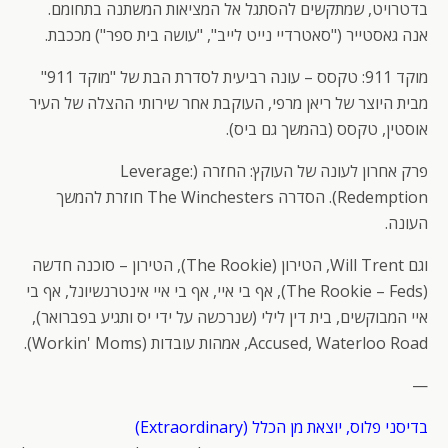
בדטרויט, שמתקשים להסתגל אל המציאות המשתנה בתחומם.
אנה גאסטייר ("סאטרדיי נייט לייב", "עושה בית ספר") מככבת.
מוקד 911: טקסס – עונה רביעית לסדרת הבת של "מוקד 911"
מבית היוצר של ריאן מרפי, העוקבת אחר שירותי ההצלה של העיר
אוסטין, טקסס (בהמשך גם ביס).
פרק אחרון לעונה של העוקץ: החזרה (Leverage:
Redemption). הסדרה The Winchesters חוזרת להמשך
העונה.
וגם Will Trent, הטירון (The Rookie), הטירון – סוכנה חדשה
(The Rookie – Feds), אף בי איי, אף בי איי אינטרנשיונל, אף בי
איי המבוקשים, בית דין לילי (שנרכשה על ידי יס ותגיע בפברואר),
Accused, Waterloo Road, אמהות עובדות (Workin' Moms).
—
בדיסני פלוס, יוצאת מן הכלל (Extraordinary)