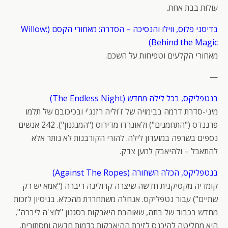
עולות בבת אחת.
בדיסני פלוס, ווילו והנסיכה – הסדרה: מאחורי הקסם (Willow:
Behind the Magic)
מאחורי הקלעים וטפיחות על השכם.
—
בנטפליקס, בכל לילה מחדש (The Endless Night)
מיני-סדרת דרמה בבימויה של ז'וליה רזנג'י ובכיכובם של תלמו
פרננדס ("התחמנים") ולאונרדו מדירוס ("המנגנון"). 242 אנשים
נספים בשרפה במועדון לילה. להורי הקורבנות לא נותר אלא
להתאבל – ולהיאבק למען צדק.
בנטפליקס, הכלה השחורה (Against The Ropes)
קומדיה מקסיקנית חדשה שיצרה קרולינה ריברה ("אמא יש רק
שתיים") עבור נטפליקס. אנחלה משתחררת מהכלא. בניסיון לזכות
מחדש בכבוד של בתה, שאוהבת היאבקות בסגנון "לוצ'ה ליברה",
היא מחליטה להיכנס לזירת ההיאבקות כדמות חדשה ומסתורית.