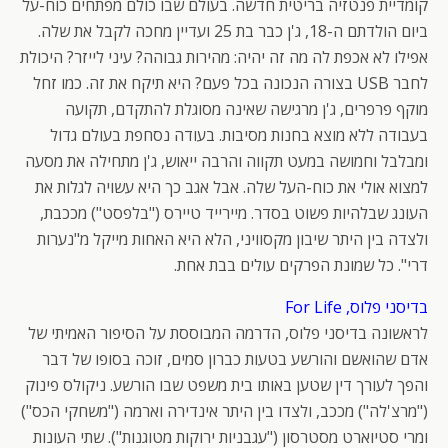
קומדיית פנטזיה בריטית חדשה. בעולם שבו כולם מפתחים כוח-על
ביום הולדתם ה-18, ג'ן כבר בת 25 ועדיין מחכה לקבל את שלה.
אפילו לא אכפת לה מה זה יהיה: מהירות גבוהה? עיני לייזר? היכולת
לחבר USB בצורה הנכונה בכל פעם? היא תיקח את זה. כמו זחל
מוקף פרפרים, ג'ן מרגישה שאינה מסוגלת להתקדם, תקועה
בעבודה ללא מוצא בחנות מסיבות. בעודה נסחפת בעולם גדול
ומבלבל וחמושה במעט תקווה והרבה ייאוש, ג'ן מתחילה את מסעה
למצוא אולי את כוח-העל שלה. אבל אגב כך היא עשויה לגלות את
העונג שבלהיות פשוט בסדר. מיירייד טיירס ("בלפסט") מככבת,
ולצדה בין היתר שיבון מקסוויני, הלא היא האחות מייקל מ"נערות
דרי". כל שמונת הפרקים עולים בבת אחת.
בדיסני פלוס, For Life
לראשונה בדיסני פלוס, הדרמה המבוססת על הסיפור האמיתי של
אדם שהואשם והורשע בטעות כברון סמים, זוכה בסופו של דבר
והפך לעורך דין שטען באותו בית משפט שבו הורשע. ניקולס פינוק
("מרצ'לה") מככב, ולצדו בין היתר אינדירה וארמה ("משחקי הכס")
ומרי סטיוארט מסטרסון ("עגבניות ירוקות מטוגנות"). שתי העונות