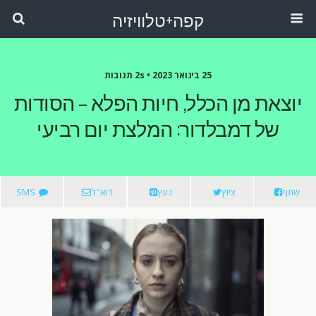
קפה+טלוויזיה
25 בינואר 2023 •
2s תגובות
יוצאת מן הכלל, חיות הפלא – הסודות
של דמבלדור: המלצת יום רביעי
שתף
ציוץ
נעץ
דוא"ל
SMS