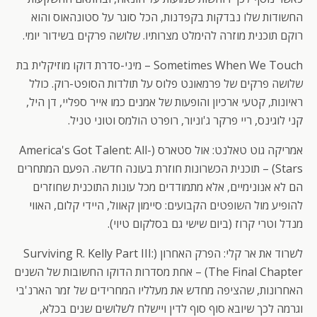
החשודות שלו נבדקות בקפדנות, הכל סוגר על סטונהאוס והוא
רוקם תוכנית מוזרה להימלט מצרותיו. שלושה פרקים בשידור יומי.
Sometimes When We Touch – מיני-סדרת דוקו מוזיקלית בת
שלושה פרקים של פרמאונט פלוס על תולדות הסופט-רוק. כולל
ראיונות, קטעי ארכיון והופעות של אמנים כמו אייר ספליי, דן היל,
קני לוגינס, ריי פרקר ג'וניור, רופרט הולמס וטוני טניל.
אמריקה גוט טאלנט: אול סטארס (America's Got Talent: All-
Stars) – תוכנית הכשרונות חוזרת בעונה חדשה. הפעם המתחרים
הם לא אנונימיים, אלא מתמודדים מכל עונות התוכנית שחוזרים
להופיע מול השופטים הקבועים: סיימון קאוול, היידי קלום, האווי
מנדל וטרי קרוז (ביום שישי גם בסלקום טיוי).
לשרוד את אר קלי: הפרק האחרון (Surviving R. Kelly Part III:
The Final Chapter) – אחת מסדרות הדוקו החשובות של השנים
האחרונות, שהציפה מחדש את מעלליו המחרידים של זמר הארנ'בי
וגרמה לכך שיובא סוף סוף לדין ויישלח לשלושים שנים בכלא,