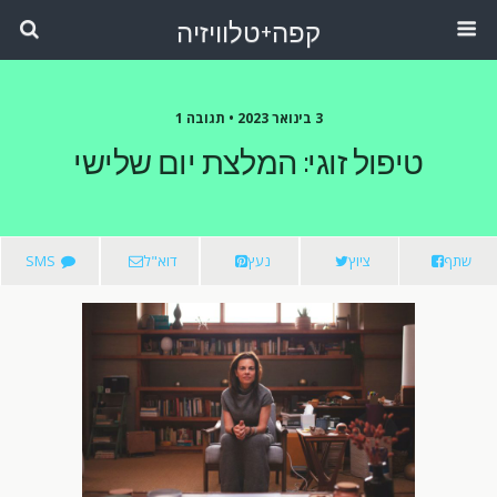
קפה+טלוויזיה
3 בינואר 2023 •
תגובה 1
טיפול זוגי: המלצת יום שלישי
שתף
ציוץ
נעץ
דוא"ל
SMS