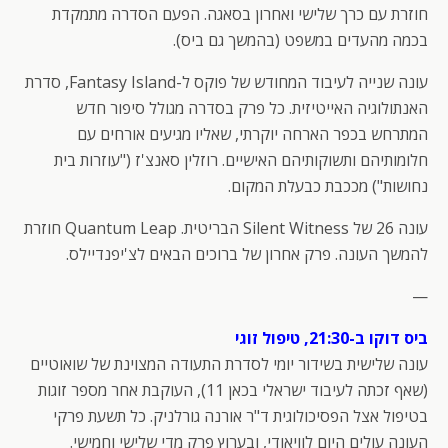
חוזרת עם כרך שלישי ואחרון בסאגה. הפעם הסדרה מתמקדת
בכמה מהעדים במשפט (בהמשך גם ביס).
עונה שנייה לעיבוד המחודש של פוקס ל-Fantasy Island, סדרת
האנתולוגיה האייטיזית. כל פרק בסדרה מגולל סיפור חדש
המתרחש בכפר הארחה יוקרתי, שאליו מגיעים אורחים עם
חלומותיהם ותשוקותיהם האישיים. רוזלין סאנצ'ז ("עוזרות בית
נחושות") מככבת כבעלת המקום.
עונה 26 של Silent Witness הבריטית. Quantum Leap חוזרת
להמשך העונה. פרק אחרון של ברוכים הבאים לצ'יפנדיילס.
—
ביס דוקו ב-21:30, טיפול זוגי
עונה שלישית בשידור יומי לסדרת התעודה המצוינת של שואוטיים
(שאף זכתה לעיבוד ישראלי בכאן 11), העוקבת אחר מספר זוגות
בטיפול אצל הפסיכולוגית ד"ר אורנה גורלניק. כל תשעת פרקי
העונה עולים היום לוויאודי, ובערוץ פרק מדי שלישי וחמישי.