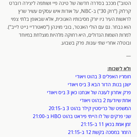
הטוב") מככב בסדרה חדשה של טינה פיי ושותפה ליצירה רוברט
קרלוק ("רוק 30") ב-NBC, על אודות איש עסקים עשיר שרץ
לראשות העיר ניו יורק מסיבותיו האנוכית, אלא שבאופן בלתי צפוי
הוא נבחר. גם עם הולי האנטר, בובי מוינהן ("סאטרדיי נייט לייב").
למרות השמות הגדולים, היא רחוקה מלהיות מוצלחת במיוחד
ובוטלה אחרי שתי עונות. פרק בשבוע.
—
ולא לשכוח:
חומריו האפלים 3 בהוט ויאודי
ישנן בנות: הדור הבא 3 ביס ויאודי
פרק אחרון לעונה של אנחנו כאן 3 ביס ויאודי
אחת שיודעת 2 בהוט ויאודי
המשפט של כריסטין קילר בהוט 3 ב-20:15
שני פרקים של לו הייתי פיראט בהוט HBO ב-21:00
זמן אמת בכאן 11 ב-21:15
הזמר במסכה בקשת 12 ב-21:15