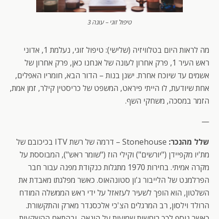
טיפול זוגי – עונה 3
מה לראות היום בטלוויזיה (שלישי): טיפול זוגי, נעלמת 1, אדוני
ראש העיר 1, פרק אחרון לעונה של אנחנו כאן, פרק אחרון של
אשמים עד שיוכח אחרת. ישנן בנות – הדור הבא, חומריו האפלים,
אחת שיודעת, לו הייתי פיראט, המשפט של כריסטין קילר, זמן אמת,
הזמר במסכה, משחקי השף.
—
שלל מהנכר:
Stonehouse – דרמה של רשת ITV בכיכובם של
מת'יו מקפיידן ("יורשים") וקילי הוז ("שומר ראש"), המבוססת על
מקרה אמיתי. בחירות 1970 מתגלות כנקודת מפנה עבור חבר
הפרלמנט של הלייבור ג'ון סטונהאוס. כאשר מפלגתו מאבדת את
השלטון, הוא הופך לשעיר לעזאזל על ידי ראש הממשלה המודח
הרולד וילסון, רב המרגלים הצ'כי אלכסנדר מארק והתקשורת.
כאשר נוסף לכך רוחשות שמועות על הונאה, ובהתאם ההשקעות