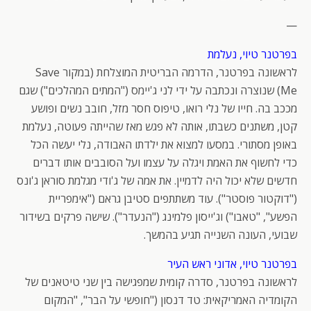
—
בפרטנר טיוי, נעלמת
לראשונה בפרטנר, הדרמה הבריטית המוצלחת (במקור Save
Me) שנוצרה ונכתבה על ידי לני ג'יימס ("המתים המהלכים") שגם
מככב בה. חייו של נלי רואו, טיפוס חסר מזל, חובב נשים ופושע
קטן, משתנים כשבתו, אותה לא פגש מאז שהייתה פעוטה, נעלמת
באופן מסתורי. במסעו למצוא את ילדתו האבודה, נלי יעשה הכל
כדי לחשוף את האמת ויגלה על עצמו ועל הסובבים אותו דברים
חדשים שלא יכול היה לדמיין. את אמה של ג'ודי מגלמת סוראן ג'ונס
("דוקטור פוסטר"). עוד משתתפים סטיבן גראם ("אימפריית
הפשע", "טאבו") וג'ייסון פלמינג ("הנעדר"). שישה פרקים בשידור
שבועי, העונה השנייה תגיע בהמשך.
בפרטנר טיוי, אדוני ראש העיר
לראשונה בפרטנר, סדרה קומית שמפגישה בין שני טיטאנים של
הקומדיה האמריקאית: טד דנסון ("חופשי על הבר", "המקום