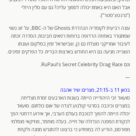
אבל האם היא באמת יכולה לסמוך עליה? גם עם סלין היזלי
("גרנטצ'סטר").
עונה רביעית לקומדיה הנהדרת Ghosts של ה-BBC, על זוג נשוי
שמתגורר באחוזה הרדופה ברוחות רפאים חביבות. הסדרה זכתה
לעיבוד אמריקני מוצלח גם כן, שבישראל זמין בסלקום ועונתו
השנייה מגיעה גם היא החודש בארצות הברית. כל הפרקים זמינים.
וגם RuPaul's Secret Celebrity Drag Race.
—
בכאן 11 ב-21:15, מצרים: שיר אהבה
סועאד זכי היהודייה הייתה בשנות הארבעים זמרת מצליחה
במצרים וכיכבה בסרטי קולנוע לצדה של אום כולתום. סועאד
יכולה הייתה להפוך לכוכבת בעולם הערבי, אך אירוע דרמטי הפך
לנקודת המפנה הגדולה של חייה. בעלה מוחמד, מוזיקאי מוסלמי
מפורסם, הודיע לה במפתיע כי ברצונו להתגרש ממנה ולקחת