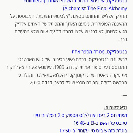
בנטפליקס, אלכימאי המתכת: השינוי האחרון (Fullmetal
Alchemist The Final Alchemy)
החלק השלישי והחותם בסאגת "אלכימאי המתכת", המבוססת על
המאנגה הפופולרית. מסעם הארוך והמפותל של האחים אלריק
מגיע לסיומו, לא לפני שיאלצו להתמודד עם איום שלא מהעולם
הזה.
בנטפליקס, מטרה מספר אחת
לראשונה בנטפליקס, דרמת פשע בכיכובו של ג'וש הארטנט
המבוססת על סיפור אמיתי. קנדה, 1989. עיתונאי צעיר יוצא לחקור
את מקרה מאסרו של נרקומן קנדי הכלוא בתאילנד, ומגלה כי
הפרשה גדולה וסבוכה מכפי שיכל לתאר. קנדה 2020.
—
ולא לשכוח:
מפחידוס 2 ביס ויאודי/לוס אספוקיס 2 בסלקום טיוי
סלבס על האש ב-!E ב-16:45
בוגרת כזה 5 ביס טיוי קומדי ב-17:50