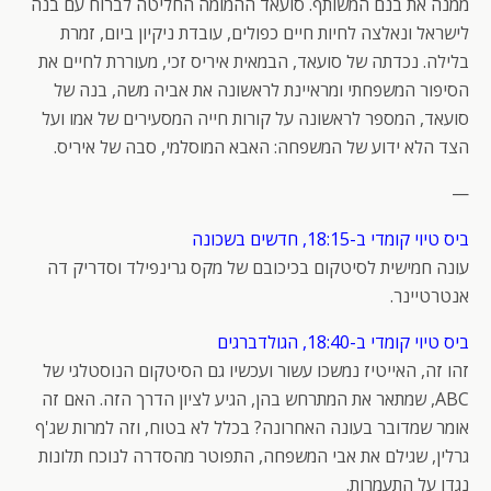
ממנה את בנם המשותף. סועאד ההמומה החליטה לברוח עם בנה
לישראל ונאלצה לחיות חיים כפולים, עובדת ניקיון ביום, זמרת
בלילה. נכדתה של סועאד, הבמאית איריס זכי, מעוררת לחיים את
הסיפור המשפחתי ומראיינת לראשונה את אביה משה, בנה של
סועאד, המספר לראשונה על קורות חייה המסעירים של אמו ועל
הצד הלא ידוע של המשפחה: האבא המוסלמי, סבה של איריס.
—
ביס טיוי קומדי ב-18:15, חדשים בשכונה
עונה חמישית לסיטקום בכיכובם של מקס גרינפילד וסדריק דה
אנטרטיינר.
ביס טיוי קומדי ב-18:40, הגולדברגים
זהו זה, האייטיז נמשכו עשור ועכשיו גם הסיטקום הנוסטלגי של
ABC, שמתאר את המתרחש בהן, הגיע לציון הדרך הזה. האם זה
אומר שמדובר בעונה האחרונה? בכלל לא בטוח, וזה למרות שג'ף
גרלין, שגילם את אבי המשפחה, התפוטר מהסדרה לנוכח תלונות
נגדו על התעמרות.