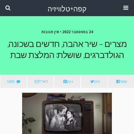
קפה+טלוויזיה
24 בספטמבר 2022 •
אין תגובות
מצרים – שיר אהבה, חדשים בשכונה,
הגולדברגים, שושלת: המלצת שבת
שתף
ציוץ
נעץ
דוא"ל
SMS