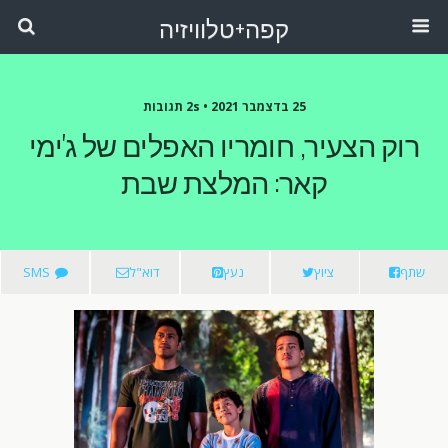
קפה+טלוויזיה
25 בדצמבר 2021 •
2s תגובות
רוק הצעיר, חומריו האפלים של ג'ימי
קאר: המלצת שבת
שתף
ציוץ
נעץ
דוא"ל
SMS