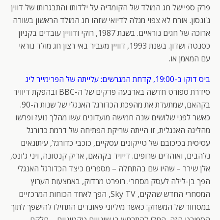
פרק ספיישל חג המולד של הקומדיה על ילדותו והתבגרותו של דווין
ג'ונסון. אורח לא צפוי מגלה לדיואי שזהו חג המולד הראשון בשורה
ארוכה של חגים נוראיים. בשנת 1987, רוקי ודוויין עובדים בקניון
כסנטה ושדון. בשנת 1993, דוויין מעביר באי רצון חג מולד נוראי
עם המאמן או.
ביס דוקו ב-19:00, קדחת המגרשים: עלייתה של הפרימייר ליג
סידרת ספורט חדשה בארבעה פרקים של ה-BBC ובהפקת דיוויד
בקהאם, שמתעדת את מהפכת הכדורגל האנגלי של שנות ה-90.
כאשר לפני שלושים שנה חמישה מועדונים עשו מהלך נועז ופרשו
מהליגה האנגלית, זו הייתה שריקת הפתיחה של דרמת כדורגל
עסיסית בכיכובם של טייקונים עסקיים, כוכבי כדורגל, עיתונאים
נלהבים, ואוהדים שרופים. דייויד בקהאם, אריק קנטונה, ויני ג'ונס,
אלן שירר – שהיו שם בהתחלה – מספרים כיצד הכדורגל האנגלי
הפך בן-לילה לעסק מסחרי. רופרט מרדוק, באמצעות הערוץ
המסחרי החדש שהקים, Sky TV, הפך לאחד הכוחות המרכזיים
במסחור של המשחק: כאשר מיליוני פאונדים התחילו להישפך לתוך
הספורט הזה, החלו להתרחש בו שינויים טקטוניים – חלקם