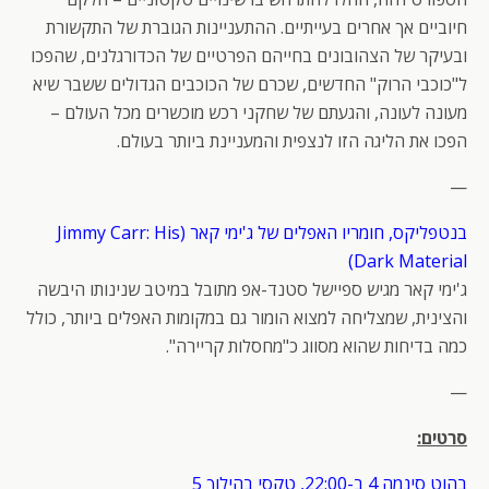
חיוביים אך אחרים בעייתיים. ההתעניינות הגוברת של התקשורת
ובעיקר של הצהובונים בחייהם הפרטיים של הכדורגלנים, שהפכו
ל"כוכבי הרוק" החדשים, שכרם של הכוכבים הגדולים ששבר שיא
מעונה לעונה, והגעתם של שחקני רכש מוכשרים מכל העולם –
הפכו את הליגה הזו לנצפית והמעניינת ביותר בעולם.
—
בנטפליקס, חומריו האפלים של ג'ימי קאר (Jimmy Carr: His
Dark Material)
ג'ימי קאר מגיש ספיישל סטנד-אפ מתובל במיטב שנינותו היבשה
והצינית, שמצליחה למצוא הומור גם במקומות האפלים ביותר, כולל
כמה בדיחות שהוא מסווג כ"מחסלות קריירה".
—
סרטים:
בהוט סינמה 4 ב-22:00, טקסי בהילוך 5