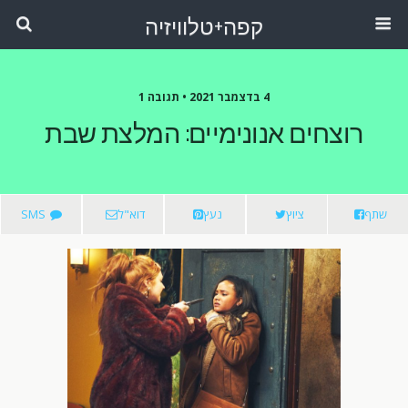
קפה+טלוויזיה
4 בדצמבר 2021 •
תגובה 1
רוצחים אנונימיים: המלצת שבת
שתף
ציוץ
נעץ
דוא"ל
SMS