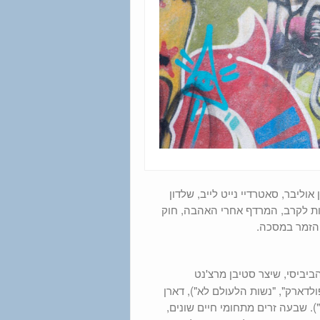
שלישי): בין-חומות, שיקגו פייר 1-2, קאטס, ג'ון אוליבר, סאטרדיי נייט לייב, שלדון
בות לקרב, המרדף אחרי האהבה, חוק
 הזמר במסכה.
של הביביסי, שיצר סטיבן מרצ'נט
פולדארק", "נשות הלעולם לא"), דארן
י"). שבעה זרים מתחומי חיים שונים,