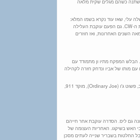
 משתנה כשהם מגלים שקית מלאה
מהרשלה עלי, שאז עוד נקרא בשמו המלא:
מהרשללחשבז עלי), חוזרת סדרת המד"ב עם עיבוד מחודש, הפעם ברשת ה-CW. גם הפעם עוקבת העלילה
רד לאורך מאה השנים האחרונות, ואז חוזרים
The Long Cal – דרמת פשע בריטית חדשה בת ארבעה פרקים של ITV. הבלש המפקח מתיו ון מתמודד עם
גם עם מותו של אביו ונדחק חזרה לקהילה
פרק אחרון לגמרי של וונטוורת' (ב-3 בנובמבר גם בהוט). וגם הרופא הטוב, פשוט ג'ו (Ordinary Joe), מוקד 911,
ונה גם ליס. הסדרה עוקבת אחר חייהם
י האש בשיקגו. האחריות העצומה של
לקבל החלטות בשבריר שנייה לעתים מסכן