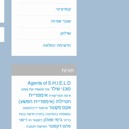
קומיוניטי
שובר שורות
שרלוק
הרשימה המלאה
תגיות
Agents of S.H.I.E.L.D
סוכני שילד
איך פגשתי את אמא
אימפריית
אימה אמריקאית
הטיילת (אימפריית הפשע)
אקס פקטור
ארסטד דיבלופמנט
בנות
(משפחה בהפרעה)
בחורה חדשה
ג'ימי פאלון
דיסני
דוקטור הו
בריטי
דקסטר
פלוס
האישה הטובה