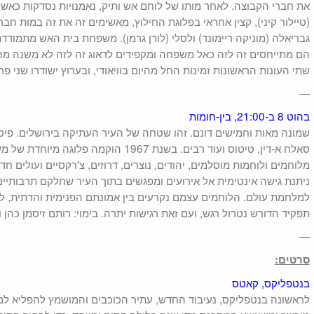
את חברי הקבוצה. לאחר מותו של לוחם אש ותיק, נאמנויות נסדקות כאשר סג
(טיילור קיני), קצין אחראי בפלוגת החילוץ, מאשימים זה את זה במות ח
גבריאלה (מוניקה ריימונד) ולסלי (לורן גרמן). משפחת בית האש מתמודדת
הם מתייחסים זה לזה כאל משפחה ומקפידים לדאוג זה לזה לא משנה מה
שתי העונות הראשונות זמינות החל מהיום בוויאודי, ובערוץ ישודרו שני פרק
—
בהוט 8 ב-21:00, בין-חומות
שמונה מאות וחמישים דונם. זהו שטחה של העיר העתיקה בירושלים. פיס
סאלח א-דין, טיטוס ועוד רבים. בשנת 1967 הוקמ
מלוחמים ולוחמות מוסלמים, יהודים, נוצרים, דרוזים, צ'רקסיים ועולים 
ניתנת גישה אינטימית אל אירועים ומפגשים בתוך העיר שחלקם תרבותיים 
למלחמת עולם. הלוחמים עצמם נקרעים בין אמונתם הפנימית והדתית, ל
תפקיד הדורש נטרול רגש, ועם זאת רגישות יתרה. בימוי: רותם זיסמן כהן ו
—
סרטים:
בנטפליקס, קאטס
לראשונה בנטפליקס, נעיבוד החדש, עתיר הכוכבים והמושמץ להפליא למי