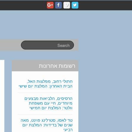
p
e
r
s
o
n
a
l
s
t
a
רשומות אחרונות
t
e
m
חתולי רחוב, מפלצות האל,
e
הבית האחרון: המלצת יום שישי
n
t
הרסיסים, הלביאות מבצעים
מיוחדים, חיי עם משפחת
e
וולטר: המלצת יום חמישי
d
i
טד לאסו, סטרלינג פוינט, מאה
t
שנים של בדידות: המלצת יום
i
רביעי