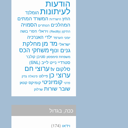
הודעות
לעיתונות
הומלנד
המתים
המשרד
החץ
הישרדות
המהלכים
הסמויה
הנותרים
ויראלי
חסרי בושה
התיקון (Rectify)
ילדי האנרכיה
יומני הערפד
מד מן
מחלקת
ישראלי
משחקי הכס
גנים ונוף
סטיבן קולבר
משפחת סימפסון
סטרדיי נייט לייב (SNL)
ערוצי חם
סלקום tv
ערוצי כן
פיילוט
פינאלה
צדק
קומיוניטי
קומיקס
קונאן
פרטי
שובר שורות
שרלוק
ככה, בגדול
וידאו
(174)