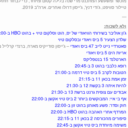
מוכשר ומשעשע המתכנס מדי שנה בלילה קסום ומיוחד, כדי לבחור חתול
טיילור סוויפט, ג'ודי דנץ', ג'ייסון דרולו ואחרים. ארה"ב 2019.
—
ולא לשכוח:
ג'ון אוליבר בשירותי הוויאודי של יס, הוט וסלקום טיוי + בהוט HBO ב-23:00
שלדון הצעיר 5 ביס ויאודי ובסלקום טיוי
סאטרדיי נייט לייב 47 ביס ויאודי
– ג'ייסון סודייקיס מארח, ברנדי קרלייל 
אריות הים 5 ביס ויאודי
הארטלנד 15 בנטפליקס
רופא כלבבי בהוט 3 ב-20:45
הטובות לקרב 5 ביס טיוי דרמה ב-21:00
זמן אמת בכאן 11 ב-21:15
להיות איתה 3 בקשת 12 ב-21:30
אבודים עם צופית גרנט ברשת 13 ב-21:30
אף בי איי: המבוקשים ביותר 2 ביס טיוי אקשן ב-22:00
חוק וסדר: פשע מאורגן בהוט זון ב-22:00
המרדף אחרי האהבה בהוט HBO ב-22:00
סיפורים מהכורסה 2 בכאן 11 ב-22:15
משימה מיוחדת ביס טיוי אקשן ב-22:45