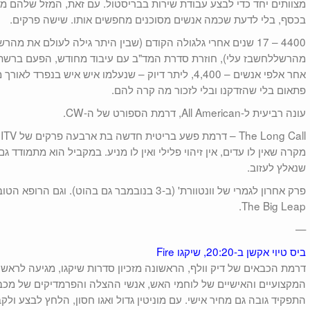
מצוותים יחד כדי לבצע עבודת שירות בבריסטול. עם זאת, המזל שלהם
בכסף, בלי לדעת שכמה אנשים מסוכנים מחפשים אותו. שישה פרקים.
4400 – 17 שנים אחרי גלגולה הקודם (שבין היתר גילה לעולם את 
אחר אלפי אנשים – 4,400, ליתר דיוק – שנעלמו איש איש בנפ
פתאום בלי שהזדקנו ובלי לזכור מה קרה להם.
עונה רביעית ל-All American, דרמת הספורט של ה-CW.
l
מקרה שאין לו עדים, אין זיהוי פלילי ואין לו מניע. במקביל הוא מתמודד 
שנאלץ לעזוב.
The Big Leap.
—
ביס טיוי אקשן ב-20:20, שיקגו Fire
דרמת הכבאים של דיק וולף, הראשונה מזכיון סדרות שיקגו, מגיעה לראש
המקצועיים והאישיים של לוחמי האש, אנשי ההצלה והפרמדיקים של מכב
התפקיד גובה גם מחיר אישי. עם מוניטין גדול ואגו חסון, הלחץ לבצע ו