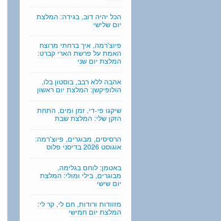
n
g
הכל יהיה דוב, בגידה: המלצת
יום שלישי
פיוצ'רמה, איך ברחתי מרוצח
האמת על פרשת הארי קברט:
המלצת יום שני
אהבה ללא רבב, בוסטון בלו,
הולופיקשן: המלצת יום ראשון
שיקגו פי-די, זמן ומים, התחת
הזקן שלי: המלצת שבת
הרסיסים, מבוגרים, פיוצ'רמה:
אוגוסט 2026 בדיסני פלוס
באטמן: לוחם בגלימה,
מבוגרים, בילי ומולי: המלצת
יום שישי
מזוודות ורודות, חם לי, קר לי:
המלצת יום חמישי