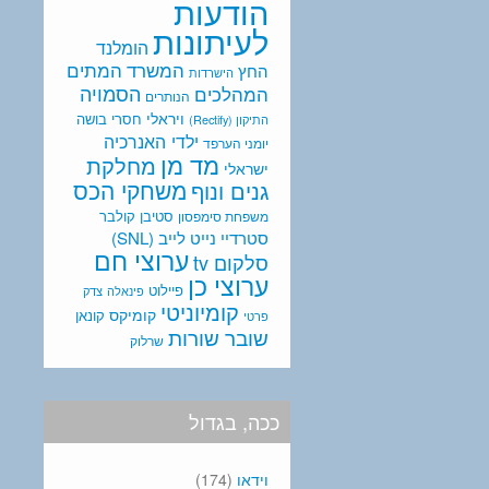
הודעות
לעיתונות
הומלנד
המתים
המשרד
החץ
הישרדות
המהלכים
הסמויה
הנותרים
ויראלי
חסרי בושה
התיקון (Rectify)
ילדי האנרכיה
יומני הערפד
מד מן
מחלקת
ישראלי
משחקי הכס
גנים ונוף
סטיבן קולבר
משפחת סימפסון
סטרדיי נייט לייב (SNL)
ערוצי חם
סלקום tv
ערוצי כן
פיילוט
פינאלה
צדק
קומיוניטי
קומיקס
קונאן
פרטי
שובר שורות
שרלוק
ככה, בגדול
וידאו
(174)