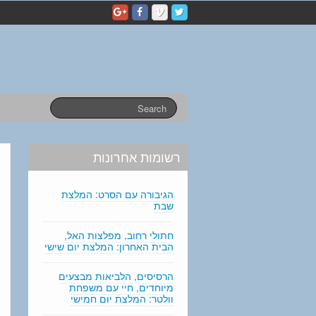
p
e
r
s
o
n
a
l
s
t
a
רשומות אחרונות
t
e
m
הגיבורה עם הסרט: המלצת
e
שבת
n
t
חתולי רחוב, מפלצות האל,
הבית האחרון: המלצת יום שישי
e
d
i
הרסיסים, הלביאות מבצעים
מיוחדים, חיי עם משפחת
t
וולטר: המלצת יום חמישי
i