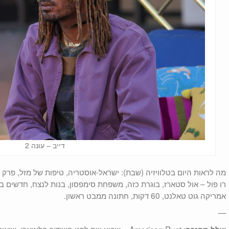
דייב – עונה 2
מה לראות היום בטלוויזיה (שבת): ישראל-אוסטריה, טיפות של מזל, פרק 
רו פול – אול סטארז, בוגרת כזה, משפחת סימפסון, בנות לנצח, חדשים בש
אמריקה גוט טאלנט, 60 דקות, חתונה ממבט ראשון.
—
American Rust – שבוע ויום לפני השידור הליניא