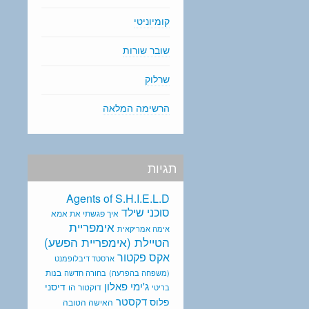
קומיוניטי
שובר שורות
שרלוק
הרשימה המלאה
תגיות
Agents of S.H.I.E.L.D
סוכני שילד
איך פגשתי את אמא
אימפריית
אימה אמריקאית
הטיילת (אימפריית הפשע)
אקס פקטור
ארסטד דיבלופמנט
בנות
(משפחה בהפרעה)
בחורה חדשה
ג'ימי פאלון
דיסני
דוקטור הו
בריטי
דקסטר
פלוס
האישה הטובה