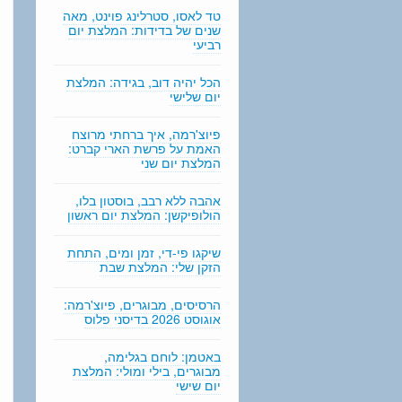
n
טד לאסו, סטרלינג פוינט, מאה
g
שנים של בדידות: המלצת יום
רביעי
הכל יהיה דוב, בגידה: המלצת
יום שלישי
פיוצ'רמה, איך ברחתי מרוצח
האמת על פרשת הארי קברט:
המלצת יום שני
אהבה ללא רבב, בוסטון בלו,
הולופיקשן: המלצת יום ראשון
שיקגו פי-די, זמן ומים, התחת
הזקן שלי: המלצת שבת
הרסיסים, מבוגרים, פיוצ'רמה:
אוגוסט 2026 בדיסני פלוס
באטמן: לוחם בגלימה,
מבוגרים, בילי ומולי: המלצת
יום שישי