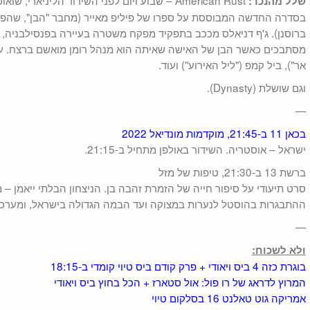
שלל מהנכר:
בסדרה החדשה המבוססת על ספרו של פיליפ מאייר (מחבר "הבן", שהפך 
ברוסנן). ג'ף דניאלס מככב בתפקיד מפקח משטרה בעיירה בפנסילבניה, 
מסתבכים כאשר הבן של האישה שאיתה הוא מנהל רומן מואשם ברצח. עוד מ
אר"), ביל קמפ ("ליל האירוע") ועוד.
וגם שושלת (Dynasty).
—
בכאן 11 ב-21:45, מוקדמות מונדיאל 2022
ישראל – אוסטריה. השידור באולפן מתחיל ב-21:15.
ברשת 13 ב-21:30, טיפות של מזל
סרט תיעודי על סיפור חייה של הזמרת זהבה בן. הניצחון הבלתי ייאמן 
ההתבגרות בהוסטל לנערות במצוקה ועד הבמה הגדולה בישראל, ומערכ
—
ולא לשכוח:
בוגרת כזה 4 ביס ויאודי + פרק קודם ביס טיוי קומדי ב-18:15
המרוץ לדראג של רו פול: אול סטארז + הכל בחוץ ביס ויאודי
אמריקה גוט טאלנט 16 בסלקום טיוי