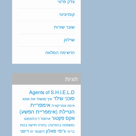
צדק פרטי
קומיוניטי
שובר שורות
שרלוק
הרשימה המלאה
תגיות
Agents of S.H.I.E.L.D
סוכני שילד
איך פגשתי את אמא
אימפריית
אימה אמריקאית
הטיילת (אימפריית הפשע)
אקס פקטור
ארסטד דיבלופמנט
בנות
(משפחה בהפרעה)
בחורה חדשה
ג'ימי פאלון
דיסני
דוקטור הו
בריטי