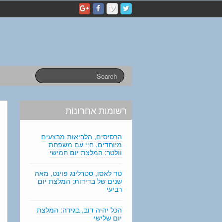
p
e
r
s
o
n
a
l
s
t
a
רשומות אחרונות
t
e
m
הרסיסים, הלביאות מבצעים
e
מיוחדים, חיי עם משפחת
וולטר: המלצת יום חמישי
n
t
טד לאסו, סטרלינג פוינט, מאה
e
שנים של בדידות: המלצת יום
d
רביעי
i
t
הכל יהיה דוב, בגידה: המלצת
i
יום שלישי