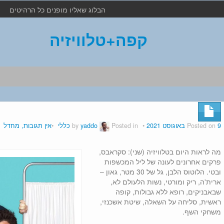
הבלוג שאליו מופנים כל הרהיטים
קפה+טלוויזיה
9 באוגוסט 2021
Posted on
by
Posted in
yaddo
כללי
אין תגובות, מחדל
מה לראות היום בטלוויזיה (שני): סקראבס,
פרקים אחרונים לעונה של ליל המכשפות
ובטי. הלוטוס הלבן, גל של 30 מטר, גאון –
ארית'ה, ריק ומורטי, נשות הלעולם לא,
שבאבניקים, רופא ללא גבולות, קופה
ראשית, סליחה על השאלה, שיטת אשכנזי,
משחקי השף.