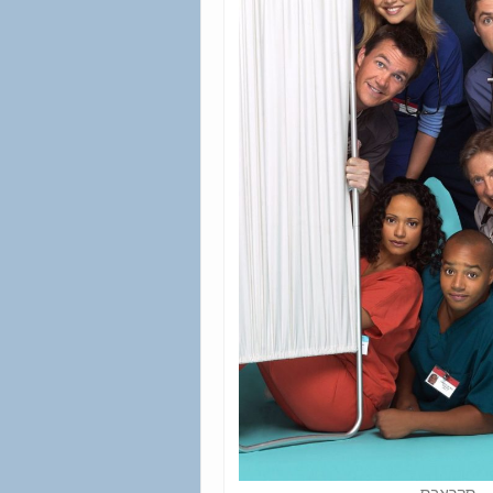
סקראבס