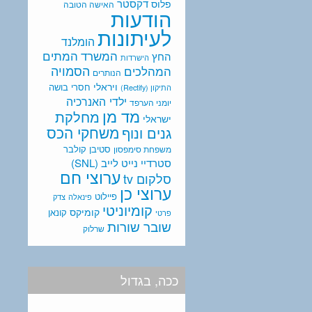
דקסטר
פלוס
האישה הטובה
הודעות
לעיתונות
הומלנד
המתים
המשרד
החץ
הישרדות
המהלכים
הסמויה
הנותרים
ויראלי
חסרי בושה
התיקון (Rectify)
ילדי האנרכיה
יומני הערפד
מד מן
מחלקת
ישראלי
משחקי הכס
גנים ונוף
סטיבן קולבר
משפחת סימפסון
סטרדיי נייט לייב (SNL)
ערוצי חם
סלקום tv
ערוצי כן
פיילוט
פינאלה
צדק
קומיוניטי
קומיקס
קונאן
פרטי
שובר שורות
שרלוק
ככה, בגדול