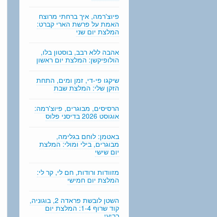
n
g
פיוצ'רמה, איך ברחתי מרוצח
האמת על פרשת הארי קברט:
המלצת יום שני
אהבה ללא רבב, בוסטון בלו,
הולופיקשן: המלצת יום ראשון
שיקגו פי-די, זמן ומים, התחת
הזקן שלי: המלצת שבת
הרסיסים, מבוגרים, פיוצ'רמה:
אוגוסט 2026 בדיסני פלוס
באטמן: לוחם בגלימה,
מבוגרים, בילי ומולי: המלצת
יום שישי
מזוודות ורודות, חם לי, קר לי:
המלצת יום חמישי
השטן לובשת פראדה 2, בוגוניה,
קוד שרוף 1-4: המלצת יום
רביעי