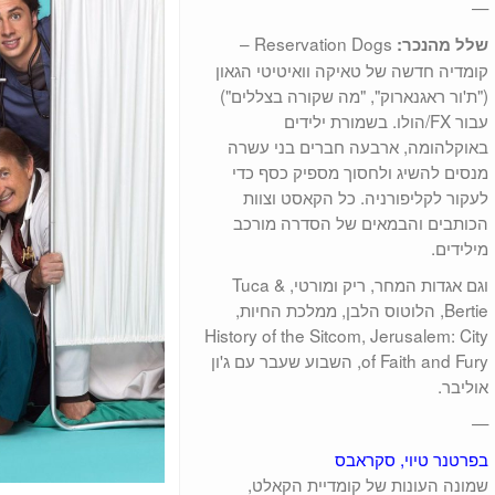
—
Reservation Dogs –
שלל מהנכר:
קומדיה חדשה של טאיקה וואיטיטי הגאון
("ת'ור ראגנארוק", "מה שקורה בצללים")
עבור FX/הולו. בשמורת ילידים
באוקלהומה, ארבעה חברים בני עשרה
מנסים להשיג ולחסוך מספיק כסף כדי
לעקור לקליפורניה. כל הקאסט וצוות
הכותבים והבמאים של הסדרה מורכב
מילידים.
וגם אגדות המחר, ריק ומורטי, Tuca &
Bertie, הלוטוס הלבן, ממלכת החיות,
History of the Sitcom, Jerusalem: City
of Faith and Fury, השבוע שעבר עם ג'ון
אוליבר.
—
בפרטנר טיוי, סקראבס
שמונה העונות של קומדיית הקאלט,