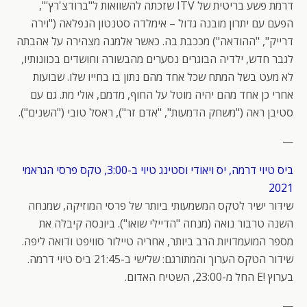
דרמת פשע בריטית של ITV שזכתה להשוואות ל"ברודצ'רץ'",
הפעם עם יתרון מובנה גדול – אימלדה סטנטון הנפלאה ("וירה
דרייק", "ההודאה") מככבת בה. כאשר אלמנה מצהירה על אהבתה
לגבר חדש, ילדיה הבוגרים נסערים מהבשורה וחושדים בכוונותיו,
לא מעט בשל המתח שכל אחד מהם נתון בו בחייו שלו. שבועות
אחרי כן אחד מהם יהיה מוטל על החוף, מדמם, אולי מת. גם עם
סטיבן ראה ("משחק הדמעות", "אדם זר"), ראסל טובי ("השנים").
—
ביס טיוי דרמה, יס ויאודי וסטינג טיוי ב-3:00, טקס פרסי הגראמי
2021
שידור ישיר לטקס המשמעותי ביותר של פרסי המוזיקה, שמנחה
השנה טרבור נואה (מנחה "הדיילי שואו"). ביונסה קיבלה את
מספר המועמדויות הרב ביותר, אחריה טיילור סוויפט ודואה ליפה.
שידור הטקס הערוך והמתורגם: שלישי ב-21:45 ביס טיוי דרמה.
בערוץ !E החל מ-23:00, השטיח האדום.
—