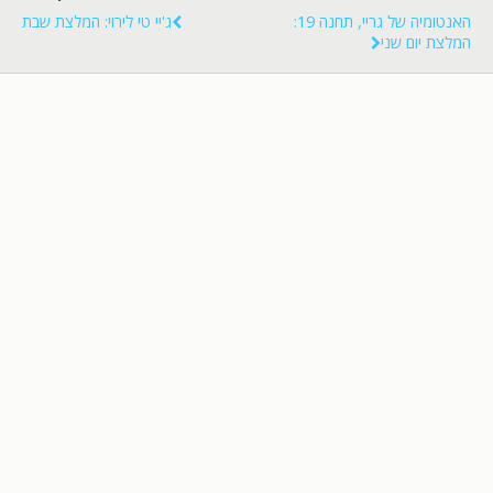
האנטומיה של גריי, תחנה 19:
ג'יי טי לירוי: המלצת שבת
המלצת יום שני