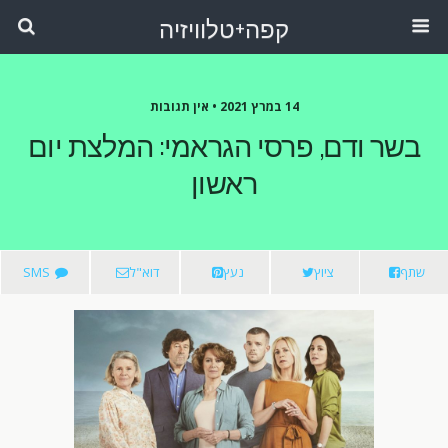
קפה+טלוויזיה
14 במרץ 2021 •
אין תגובות
בשר ודם, פרסי הגראמי: המלצת יום
ראשון
שתף
ציוץ
נעץ
דוא"ל
SMS