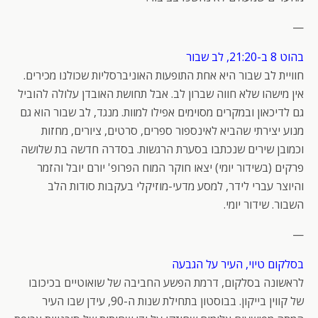
—
בהוט 8 ב-21:20, לב שבור
חוויית לב שבור היא אחת התופעות האוניברסליות שכולנו מכירים.
אין מישהו שלא חווה שברון לב. אבל תחושת האובדן עלולה להוביל
גם לדיכאון ובמקרים מסוימים אפילו למוות. מנגד, לב שבור הוא גם
מנוע יצירתי שהביא לאינספור ספרים, סרטים, ציורים, מחזות
וכמובן שירים שנכתבו בסערת הרגשות. בסדרה חדשה בת שלושה
פרקים (בשידור יומי) יצאו חוקר המוח הפרופ' יורם יובל והזמר
והיוצר עברי לידר, למסע מדעי-מוזיקלי בעקבות סודות הלב
השבור. שידור יומי.
—
בסלקום טיוי, העיר על הגבעה
לראשונה בסלקום, דרמת הפשע החביבה של שואוטיים בכיכובו
של קווין בייקון. בבוסטון בתחילת שנות ה-90, עידן שבו העיר