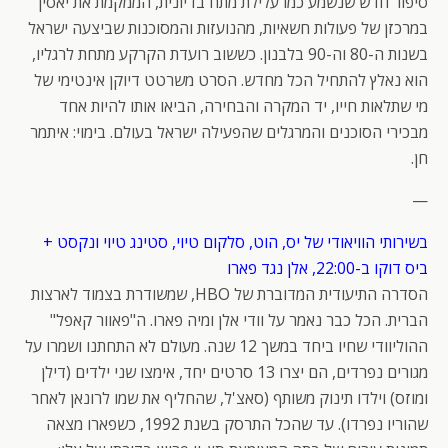
סיפור חדש שנשמע כמו עלילת מתח בדיונית, הממקמת את יאסין
במרכזן של פעולות חשאיות, מהנועזות והמסוכנות שביצעה ישראל
בשנות ה-80 וה-90 בלבנון. כששוב רועדת הקרקע מתחת לרגליו,
הוא נאלץ להתחיל הכל מחדש. הסרט משרטט דיוקן אינטימי של
מי שתלאות חייו, יד המקרה והבחירה, הביאו אותו להיות אחד
מבכירי הסוכנים והמרגלים שהפעילה ישראל בעולם. בימוי: איתמר
חן.
—
בשירותי הוויאודי של יס, הוט, סלקום טיוי, סטינג טיוי ונקסט +
ביס דוקו ב-22:00, אלן נגד פארו
הסדרה התיעודית המדוברת של HBO, שמשודרת בצמוד לארצות
הברית. הכל כבר נאמר על וודי אלן ומיה פארו. ה"פאוור קאפל"
ההוליוודי שחיו ביחד במשך 12 שנה. מעולם לא התחתנו ושמרו על
מגורים נפרדים, הם יצרו 13 סרטים יחד, אימצו שני ילדים (דילן
ומוזס) וילדו תינוק משותף (סאצ'ל, שהחליף את שמו לרונאן לאחר
שהוריו נפרדו). עד שהכל התרסק בשנת 1992, כשפארו מצאה