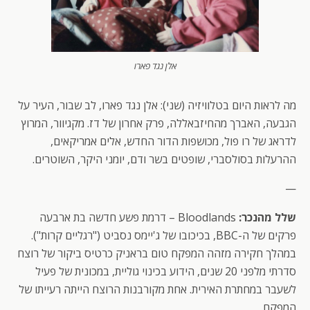
אלן נגד פארו
מה לראות היום בטלוויזיה (שני): אלן נגד פארו, לב שבור, העיר על
הגבעה, האברך מהחיזבאללה, פרק אחרון של דז. מקגיוור, המרוץ
לדראג של רו פול, מכושפות הדור החדש, אלים אמריקאים,
ההרעלות בסולסברי, שופטים בשר ודם, יומני היקר, השוטרים.
—
שלל מהנכר:
Bloodlands – דרמת פשע חדשה בת ארבעה
פרקים של ה-BBC, בכיכובו של ג'יימס נסביט ("רגליים קרות").
במהלך חקירה מזהה המפקח טום בראניק כרטיס ביקור של רוצח
סדרתי מלפני 20 שנים, הידוע בכינוי גוליית, במכונית של פעיל
לשעבר במחתרת האירית. אחת מקורבנות הרוצח הייתה רעייתו של
המפקח.