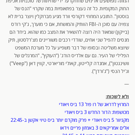
המתה מפושעים אלימים שחוזקו על ידי שחיתות של סוכנויות אכיפת
החוק המקומיות. כל זה נעצר בפתאומיות במה שקרוי "הנס של
בוסטון". התובע המחוזי דקורסי וורד מגיע מברוקלין ויוצר ברית לא
צפויה עם סוכן ה-FBI הוותיק והמושחת, אם כי מוערך, ג'קי רודס
(בייקון) שמאוד היה רוצה להשאיר את המצב כמו שהוא. ביחד הם
מנסים להפיל שני אחים, שודדי רכבים משוריינים מצ'רלסטון, תיק
שיוצא משליטה ובסופו של דבר משפיע על כל מערכת המשפט
הפלילי של העיר. גם עם אלדיס הודג' ("העוקץ", "המרגלים של
וושינגטון"), אמנדה קלייטון, קאת'י מוריארטי, קווין דאן ("Veep")
וג'יל הנסי ("ג'ורדן").
—
ולא לשכוח:
המרוץ לדראג של רו פול 13 ביס ויאודי
מכושפות: הדור החדש 3 ביס ויאודי
מקגיוור 5 ביס ויאודי + פרק מוקדם יותר ביס טיוי אקשן ב-22:45
אלים אמריקאים 3 באמזון פריים וידאו