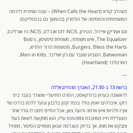
כשהלב קורא (When Calls the Heart) – עונה שמינית לדרמה
המשפחתית והחמימה של הולמרק (בהמשך גם בנטפליקס).
וגם אמריקן איידול, הטירון, NCIS: לוס אנג'לס, NCIS: ניו אורלינס,
The Equalizer, איש משפחה, משפחת סימפסון, Bob's
Burgers, Bless the Harts, מכושפות הדור החדש,
Batwoman, השבוע שעבר עם ג'ון אוליבר, Men in Kilts,
הארטלנד (Heartland).
—
ברשת 13 ב-21:30, האברך מהחיזבאללה
לראשונה בערוץ ברודקאסט, הסרט התיעודי ששודר בעבר ביס
דוקו. איברהים יאסין נולד בכפר קטן בלבנון ונועד ללכת בדרכו של
אביו ולהיות איש אדמה ורועה צאן, אבל החיים זימנו לו גורל אחר.
כשעלילת חייו מסתבכת ומתהפכת עליו, הוא מתקשה לשאת בעול
ומבקש את מותו. אך בדיוק כשנדמה שכאן מסתיים הסיפור, מתחיל