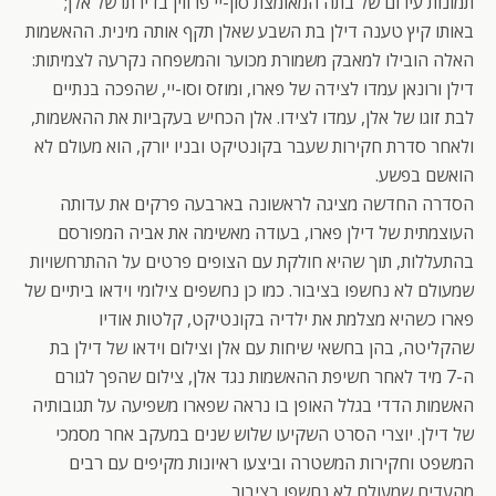
תמונות עירום של בתה המאומצת סון-יי פרווין בדירתו של אלן;
באותו קיץ טענה דילן בת השבע שאלן תקף אותה מינית. ההאשמות
האלה הובילו למאבק משמורת מכוער והמשפחה נקרעה לצמיתות:
דילן ורונאן עמדו לצידה של פארו, ומוזס וסו-יי, שהפכה בנתיים
לבת זוגו של אלן, עמדו לצידו. אלן הכחיש בעקביות את ההאשמות,
ולאחר סדרת חקירות שעבר בקונטיקט ובניו יורק, הוא מעולם לא
הואשם בפשע.
הסדרה החדשה מציגה לראשונה בארבעה פרקים את עדותה
העוצמתית של דילן פארו, בעודה מאשימה את אביה המפורסם
בהתעללות, תוך שהיא חולקת עם הצופים פרטים על ההתרחשויות
שמעולם לא נחשפו בציבור. כמו כן נחשפים צילומי וידאו ביתיים של
פארו כשהיא מצלמת את ילדיה בקונטיקט, קלטות אודיו
שהקליטה, בהן בחשאי שיחות עם אלן וצילום וידאו של דילן בת
ה-7 מיד לאחר חשיפת ההאשמות נגד אלן, צילום שהפך לגורם
האשמות הדדי בגלל האופן בו נראה שפארו משפיעה על תגובותיה
של דילן. יוצרי הסרט השקיעו שלוש שנים במעקב אחר מסמכי
המשפט וחקירות המשטרה וביצעו ראיונות מקיפים עם רבים
מהעדים שמעולם לא נחשפו בציבור.