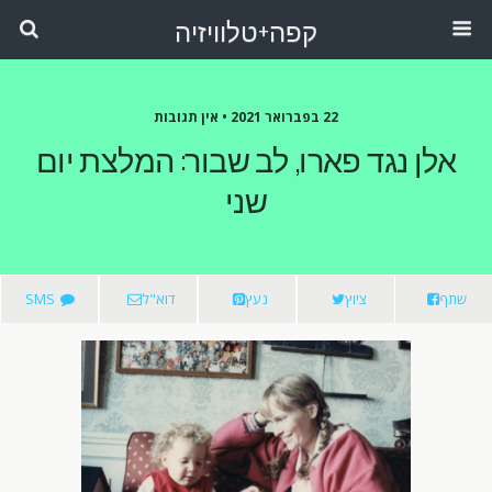
קפה+טלוויזיה
22 בפברואר 2021 •
אין תגובות
אלן נגד פארו, לב שבור: המלצת יום
שני
שתף
ציוץ
נעץ
דוא"ל
SMS