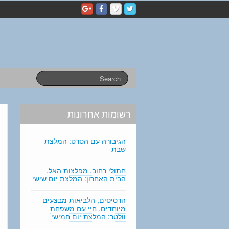
p
e
r
s
o
n
a
l
s
t
a
רשומות אחרונות
t
e
m
הגיבורה עם הסרט: המלצת
e
שבת
n
t
חתולי רחוב, מפלצות האל,
הבית האחרון: המלצת יום שישי
e
d
i
הרסיסים, הלביאות מבצעים
מיוחדים, חיי עם משפחת
t
וולטר: המלצת יום חמישי
i