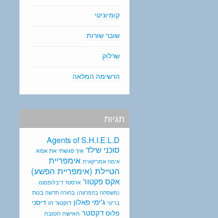
קומיוניטי
שובר שורות
שרלוק
הרשימה המלאה
תגיות
Agents of S.H.I.E.L.D
סוכני שילד
איך פגשתי את אמא
אימפריית
אימה אמריקאית
הטיילת (אימפריית הפשע)
אקס פקטור
ארסטד דיבלופמנט
בנות
(משפחה בהפרעה)
בחורה חדשה
ג'ימי פאלון
דיסני
דוקטור הו
בריטי
דקסטר
פלוס
האישה הטובה