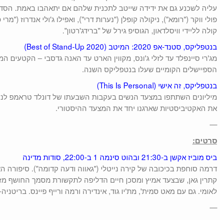
עליה לשכנע גם את ידידה שייטב לתכנית שלהם אם יתאהבו באמת. הסד
פולי ווקר ("רומא"), ניקולה קופלן ("נערות דרי"), ואפילו ג'ולי אנדרוז ("מר
קולה לליידי וויסלדאון, הגוסיפ גירל של "ברידג'רטון".
בנטפליקס, סטנד-אפ 2020: המיטב (Best of Stand-Up 2020)
מג'רי סיינפלד עד לזלי ג'ונס, מקווין הארט עד האנה גדסבי – הקטעים 
הספיישלים הקומיים שעלו בנטפליקס השנה.
בנטפליקס, זה אישי (This Is Personal)
את האקטיביסטיות שארגנו יחד את המצעד ההיסטורי.
—
סרטים:
ביס מוביז אקשן ב-21:30 ובהוט סינמה 1 ב-22:00, סודות מדינה
דרמה סוחפת בכיכובה של קירה נייטלי ("גאווה ודעה קדומה"). סיפורה ה
קתרין גאן, שבצעד אמיץ ומסכן חיים הדליפה לתקשורת מסמך החושף מז
לאומי. גם עם מאט סמית', מת'יו גוד, אינדירה ורמה ורייף פיינס. בריטניה-ארה"
—