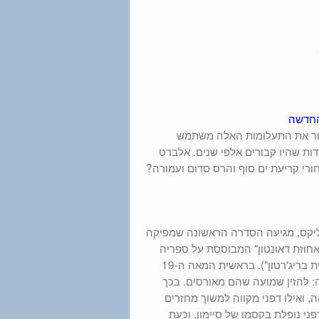
 החדשה
פתור את התעלומות האלה משתמש
דות שהיו קבורים אלפי שנים. אלברט
חורי קריעת ים סוף והרס סדום ועמורה?
פליקס, מגיעה הסדרה הראשונה שמפיקה
אחוזת דאונטון" המבוססת על ספריה
של ג'וליה קווין (בעברית הם יצאו בהוצאת אהבות תחת השם "האחים לבית בריג'רטון"). בראשית המאה ה-19
מה: להזין שמועה שהם מאורסים. בכך
, ואילו דפני מקווה למשוך מחזרים
ני נופלת בקסמו של סיימון, וכעת