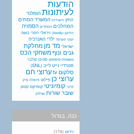
הודעות
לעיתונות
הומלנד
המתים
המשרד
החץ
הישרדות
המהלכים
הסמויה
הנותרים
ויראלי
חסרי בושה
התיקון (Rectify)
ילדי האנרכיה
יומני הערפד
מד מן
מחלקת
ישראלי
משחקי הכס
גנים ונוף
סטיבן קולבר
משפחת סימפסון
סטרדיי נייט לייב (SNL)
ערוצי חם
סלקום tv
ערוצי כן
פיילוט
פינאלה
צדק
קומיוניטי
קומיקס
קונאן
פרטי
שובר שורות
שרלוק
ככה, בגדול
וידאו
(174)