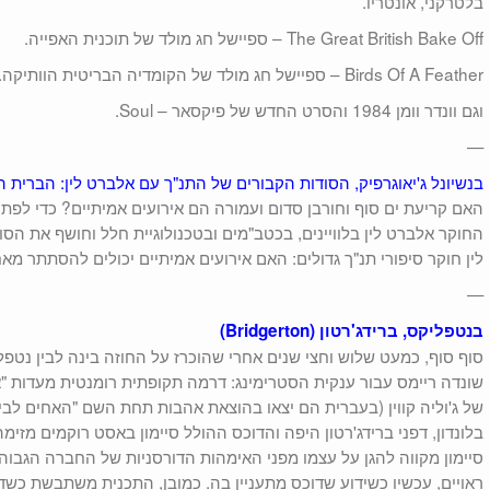
בלטרקני, אונטריו.
The Great British Bake Off – ספיישל חג מולד של תוכנית האפייה.
Birds Of A Feather – ספיישל חג מולד של הקומדיה הבריטית הוותיקה.
וגם וונדר וומן 1984 והסרט החדש של פיקסאר – Soul.
—
בנשיונל ג'יאוגרפיק, הסודות הקבורים של התנ"ך עם אלברט לין: הברית
האם קריעת ים סוף וחורבן סדום ועמורה הם אירועים אמיתיים? כדי ל
החוקר אלברט לין בלוויינים, בכטב"מים ובטכנולוגיית חלל וחושף את הסו
לין חוקר סיפורי תנ"ך גדולים: האם אירועים אמיתיים יכולים להסתתר מא
—
בנטפליקס, ברידג'רטון (Bridgerton)
סוף סוף, כמעט שלוש וחצי שנים אחרי שהוכרז על החוזה בינה לבין נט
שונדה ריימס עבור ענקית הסטרימינג: דרמה תקופתית רומנטית מעדות "
בלונדון, דפני ברידג'רטון היפה והדוכס ההולל סיימון באסט רוקמים מזי
סיימון מקווה להגן על עצמו מפני האימהות הדורסניות של החברה הגבוהה
ראויים, עכשיו כשידוע שדוכס מתעניין בה. כמובן, התכנית משתבשת כשדפ