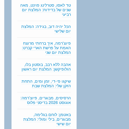
n
טד לאסו, סטרלינג פוינט, מאה
g
שנים של בדידות: המלצת יום
רביעי
הכל יהיה דוב, בגידה: המלצת
יום שלישי
פיוצ'רמה, איך ברחתי מרוצח
האמת על פרשת הארי קברט:
המלצת יום שני
אהבה ללא רבב, בוסטון בלו,
הולופיקשן: המלצת יום ראשון
שיקגו פי-די, זמן ומים, התחת
הזקן שלי: המלצת שבת
הרסיסים, מבוגרים, פיוצ'רמה:
אוגוסט 2026 בדיסני פלוס
באטמן: לוחם בגלימה,
מבוגרים, בילי ומולי: המלצת
יום שישי