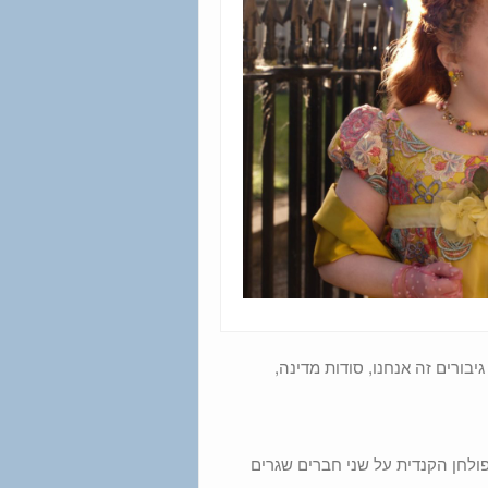
(שישי): ברידג'רטון, סטנד-אפ 2020 – המיטב, גיבורים זה אנחנו, סודות מדינה,
ית הפולחן הקנדית על שני חברים שגרים