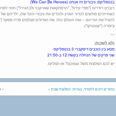
בנטפליקס, גיבורים זה אנחנו (We Can Be Heroes)
רוברט רודריגז ("ספיי קידס", "הרפתקאות שארקבוי ולבהגירל") חוזר לס
כשחייזרים פולשים לכדור הארץ ולוכדים את גיבורי-העל שלו, ילדיהם של
להציל את הוריהם – ואת העולם כולו. את הגדולים מגלמים פדרו פסקל ("
צ'ופרה ("קוונטיקו").
—
ולא לשכוח:
מסע בין כוכבים דיסקברי 3 בנטפליקס
שני פרקים של הנחלה בקשת 12 ב-21:50
יש לכם המלצות משל עצמכם? אז תמליצו.
בחורים רעים לתמיד, בגרות: המלצת שבת
»
«
ה