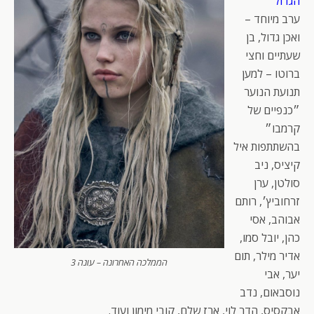
הגדול
ערב מיוחד –
ואכן גדול, בן
שעתיים וחצי
ברוטו – למען
תנועת הנוער
״כנפיים של
קרמבו״
בהשתתפות איל
קיציס, ניב
סולטן, ערן
זרחוביץ׳, רותם
אבוהב, אסי
כהן, יובל סמו,
אדיר מילר, תום
הממלכה האחרונה – עונה 3
יער, אבי
נוסבאום, נדב
אבקסיס, הדר לוי, ארז שלם, קובי מימון ועוד.