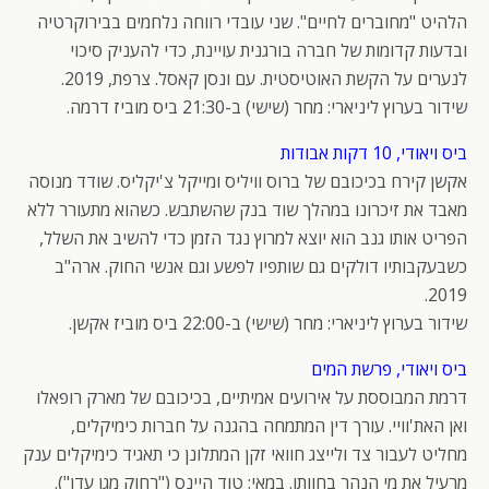
הלהיט "מחוברים לחיים". שני עובדי רווחה נלחמים בבירוקרטיה
ובדעות קדומות של חברה בורגנית עויינת, כדי להעניק סיכוי
לנערים על הקשת האוטיסטית. עם ונסן קאסל. צרפת, 2019.
שידור בערוץ ליניארי: מחר (שישי) ב-21:30 ביס מוביז דרמה.
ביס ויאודי, 10 דקות אבודות
אקשן קירח בכיכובם של ברוס וויליס ומייקל צ'יקליס. שודד מנוסה
מאבד את זיכרונו במהלך שוד בנק שהשתבש. כשהוא מתעורר ללא
הפריט אותו גנב הוא יוצא למרוץ נגד הזמן כדי להשיב את השלל,
כשבעקבותיו דולקים גם שותפיו לפשע וגם אנשי החוק. ארה"ב
2019.
שידור בערוץ ליניארי: מחר (שישי) ב-22:00 ביס מוביז אקשן.
ביס ויאודי, פרשת המים
דרמת המבוססת על אירועים אמיתיים, בכיכובם של מארק רופאלו
ואן האת'וויי. עורך דין המתמחה בהגנה על חברות כימיקלים,
מחליט לעבור צד ולייצג חוואי זקן המתלונן כי תאגיד כימיקלים ענק
מרעיל את מי הנהר בחוותו. במאי: טוד היינס ("רחוק מגן עדן").