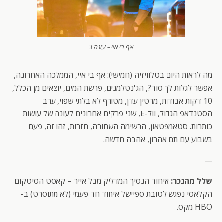
אף בי איי – עונה 3
מה לראות היום בטלוויזיה (חמישי): אף בי איי, הממלכה האחרונה,
אפשר לגלות לך סוד?, הג'נטלמנים, פרשת המים, יוצאים מן הכלל,
10 דקות אבודות, מרטין עדן, מטורף לא בלתי שפוי, ערב
הסטנדאפ הגדול, וול-E, שני פרקים אחרונים לעונה של עושות
כותרות. סטאמפטאון, הרשימה השחורה, חזרות, זהו זה, פעם
בשבוע עם תם אהרון, אהבה חדשה.
—
שלל מהנכר:
איחוד הנסיך המדליק מבל אייר – קאסט הסיטקום
הקלאסי נפגש לטובת ספיישל איחוד חד פעמי (לא מתוסרט) ב-
HBO מקס.