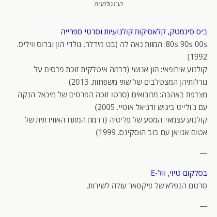
הג'נטלמנים
ביס סינמטק, קלאסיקות קולנועיות וסרטי ספרייה
80s 90s 00s: המוות נאה לה (בט מידלר, גולדי הון וברוס וויליס.
1992)
קולנוע אירופאי: הון אנושי (דרמה איטלקית זוכת פרסים על
גורלותיהן המצטלבים של שתי משפחות. 2013)
מצרפת באהבה: מחבואים (סרטו זוכה הפרסים של מיכאל הנקה
עם ג'ולייט בינוש ודניאל אוטיי. 2005)
קולנוע עצמאי: המסע של פליסיה (דרמת המתח האווירתית של
אטום אגויאן עם בוב הוסקינס. 1999)
—
בסלקום טיוי, וול-E
סרטם הנפלא של פיקסאר עולה לשירות.
—