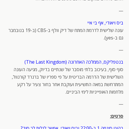
—
ביס ויאודי, אף בי איי
עונה שלישית לדרמת המתח של דיק וולף ב-CBS (ב-19 בנובמבר
גם ב-yes).
—
בנטפליקס, הממלכה האחרונה (The Last Kingdom)
סוף סוף, בעיכוב בלתי מוסבר של שנתיים בדיוק, מגיעה העונה
השלישית של הדרמה הבריטית על פי ספריו של ברנרד קורנוול,
המתרחשת במאה התשיעית ועוקבת אחר בחור צעיר על רקע
מלחמות האופייניות לימי הביניים.
—
סרטים:
בהוט סינמה 1 ב-22:00 וביס ויאודי, אפשר לגלות לך סוד?