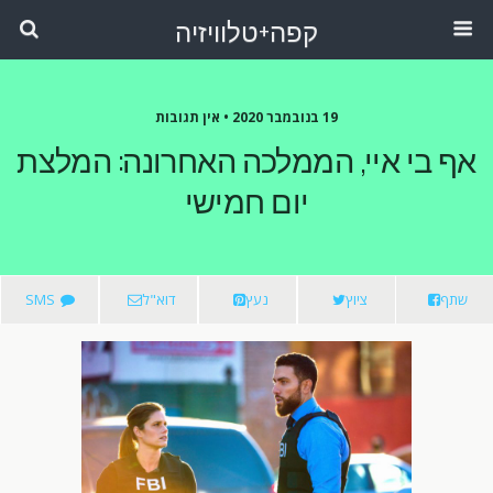
קפה+טלוויזיה
19 בנובמבר 2020 •
אין תגובות
אף בי איי, הממלכה האחרונה: המלצת
יום חמישי
שתף
ציוץ
נעץ
דוא"ל
SMS