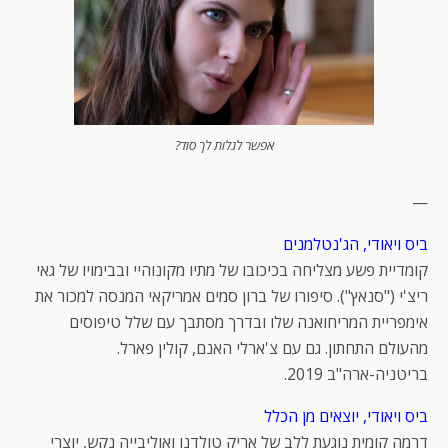
אפשר לגלות לך סוד?
—
ביס ויאודי, הג'נטלמנים
קומדיית פשע מצליחה בכיכובו של מתיו מקונוהיי ובבימויו של גאי
ריצ'י ("סנאץ"). סיפורו של ברון סמים אמריקאי המנסה למכור את
אימפריית המריחואנה שלו ובדרך מסתבך עם שלל טיפוסים
מהעולם התחתון. גם עם צ'ארלי האנם, קולין פארל.
בריטניה-ארה"ב 2019.
ביס ויאודי, יוצאים מן הכלל
דרמה קומית נוגעת ללב של אריק טולדנו ואוליבייה נקש, יוצרי