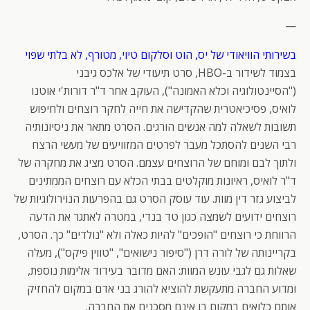
—
בשירותי הוויאודי של יס, הוט וסלקום טיוי, מטורף, לא בלתי שפוי
בצמוד לשידור ב-HBO, סרט תיעודי של אלכס גיבני
("הסיינטולוגיה וכלא האמונה"), העוקב אחר ד"ר דורות'י אוטנו
לואיס, פסיכיאטרית שהקדישה את חייה לחקר רוצחים ולחיפוש
תשובות לשאלה למה אנשים הורגים. הסרט מתאר את ניסיונותיה
רבי השנים להסתכל מעבר לפרטים המזוויעים של מעשי הרצח
ולתוך לבם ומוחם של הרוצחים עצמם. הסרט מציג את מחקרה של
ד"ר לואיס, ראיונות מוקלטים בבתי הכלא עם רוצחים הממתינים
לביצוע גזר דין מוות. עוד עוסק הסרט גם בהפרעות הנוירולוגיות של
רוצחים ידועים לשמצה כגון טד בנדי, במטרה לאתגר את הדעה
הרווחת כי רוצחים "הופכים" להיות כאלה ולא "נולדים" כך. הסרט,
בקריינותה של לורה דרן ("סיפור נישואים", "טווין פיקס"), מעלה
שאלות גם לגבי עונש המוות: האם מדובר בעידוד אלימות נוספת,
ומדוע החברה מתעקשת להוציא להורג בני אדם במקום להחזיק
אותם כלואים במקום בו אינם מסכנים את החברה.