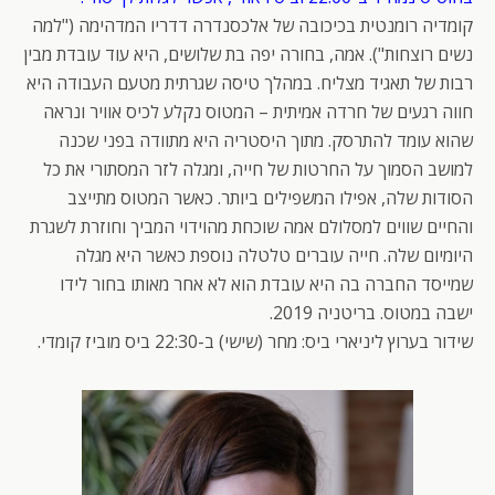
קומדיה רומנטית בכיכובה של אלכסנדרה דדריו המדהימה ("למה
נשים רוצחות"). אמה, בחורה יפה בת שלושים, היא עוד עובדת מבין
רבות של תאגיד מצליח. במהלך טיסה שגרתית מטעם העבודה היא
חווה רגעים של חרדה אמיתית – המטוס נקלע לכיס אוויר ונראה
שהוא עומד להתרסק. מתוך היסטריה היא מתוודה בפני שכנה
למושב הסמוך על החרטות של חייה, ומגלה לזר המסתורי את כל
הסודות שלה, אפילו המשפילים ביותר. כאשר המטוס מתייצב
והחיים שווים למסלולם אמה שוכחת מהוידוי המביך וחוזרת לשגרת
היומיום שלה. חייה עוברים טלטלה נוספת כאשר היא מגלה
שמייסד החברה בה היא עובדת הוא לא אחר מאותו בחור לידו
ישבה במטוס. בריטניה 2019.
שידור בערוץ ליניארי ביס: מחר (שישי) ב-22:30 ביס מוביז קומדי.