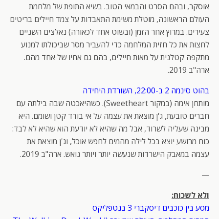
אוסקר, ובהם הסרט והבמאי הטוב. בשיא התופת של מלחמת
העולם הראשונה, מוטלת משימת התאבדות על צמד חיילים בריטים
צעירים. במרוץ אחר הזמן (ובשוט אחד לכאורה) נאלצים השניים
לחצות את כל חזית המלחמה כדי להעביר מסר שביכולתו למנוע
מתקפה קטלנית על מאות חיילים, בהם גם אחיו של אחד מהם.
ארה"ב 2019.
בהוט סינמה 2 ב-22:00, השורדת היחידה
מותחן אימה (במקור Sweetheart). כשהיאכטה שבה בילתה עם
חברים טובעת, ג'ן מוצאת את עצמה על אי בודד קטן ושומם. היא
מבינה שעליה לשרוד, אבל מה שהיא לא יודעת הוא שהיא לא לבד:
כוח מרושע יוצא בכל לילה מהמים לחפש אוכל, וג'ן מוצאת את
עצמה במאבק הישרדות שנעשה יותר ויותר נואש. ארה"ב 2019.
—
ולא לשכוח:
מסע בין כוכבים דיסקברי 3 בנטפליקס