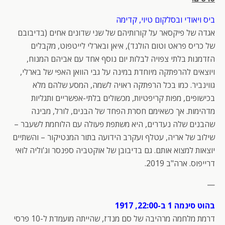
ביס ויאודי ובסלקום טיוי, קדימה
אגדה של פיקסאר על קורותיהם של שני שדונים אחים (בדיבובם
של כריס פראט וטום הולנד), איאן ובארלי לייטפוט, מקבלים
הזדמנות בלתי צפויה לבלות יום נוסף אחד עם אביהם המנוח,
ויוצאים להרפתקה מיוחדת במינה על גבי הוואן האפי של בארלי,
גווינביר. כמו בכל הרפתקה ראויה לשמה, המסע שלהם מלא
בכישופים, מפות קריפטיות, מכשולים בלתי-אפשריים ותגליות
מדהימות. אך כשאימם חסרת הפחד של הבנים, לורל, מבינה
שהבנים שלה נעדרים, היא משתפת פעולה עם הלוחמת לשעבר –
שילוב של אריה, עטלף ועקרב הידועה בתור המנטיקור – והשתיים
יוצאות למצוא אותם. גם בדיבובן של אוקטביה ספנסר וג'וליה לואי
דרייפוס. ארה"ב 2019.
—
בהוט סינמה 1 ב-22:00, 1917
דרמת מלחמה מרהיבה של סם מנדז, שהייתה מועמדת ל-10 פרסי