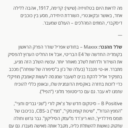
מה לראות היום בטלוויזיה (שישי): קדימה, 1917, אהבה ללילה
אחד, באושר ובקאנטרי, השורדת היחידה, מסע בין כוכבים
דיסקברי, המתים המהלכים – העולם שמעבר.
—
שלל מהנכר:
Maxxx – בחודש אפריל שודר הפרק הראשון
בקומדיה החדשה של E4 הבריטי, אבל אז החליט הערוץ להפסיק
את השידור ולדחות לשלב מאוחר יותר. עכשיו השלב הזה מגיע,
מתברר. או-טי פגבנל (בעלה של ג'ון ב"סיפורה של שפחה") מככב
בתפקיד אליל להקת בנים לשעבר שמנסה לעשות קאמבק מוזיקלי
כדי לזכות בחזרה באקסית הדוגמנית שלו, ובאופן כללי להוכיח
שזמנו לא עבר. גם עם כריסטופר מלוני ("הפי!").
B Positive – סיטקום חדש של צ'אק לורי ("שני גברים וחצי",
"המפץ הגדול", "שיטת קומינסקי", "ממי") ב-CBS, בכיכובו של
תומס מידלדיץ', הוא ריצ'רד מ"עמק הסיליקון". גבר גרוש וחולה
שזקוק נואשות להשתלת כליה, מקבל אותה מאישה מעברו. גם עם