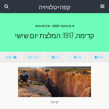
קפה+טלוויזיה
6 בנובמבר 2020 •
אין תגובות
קדימה, 1917: המלצת יום שישי
שתף
ציוץ
נעץ
דוא"ל
SMS
קדימה