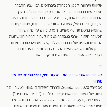
אליפות אירופה: קפטן הנבחרת ביבראס נאתכו, נציג החברה
הצ'רקסית בנבחרת, בן לאב שהיה קצין בכיר במג"ב. חלוץ
הנבחרת, מואנס דאבור, שכבש עד היום במדי הנבחרת שבעה
שערים, ובירם כיאל, קשרה האחורי של הנבחרת, מהוותיקים בה
שהופיע במסגרתה 46 פעמים. הסרט בודק עד כמה שיתוף
הפעולה היהודי-ערבי בנבחרת מצליח לשרוד, למרות הכישלונות
החוזרים ונשנים של הנבחרת ועל רקע שלוש מערכות הבחירות
שבהן עלתה השאלה האם הרשימה המשותפת תהיה חברה
בקואליציה העתידית, והאם הציבור יקבל זאת.
—
בשירותי הויאודי של יס, הוט וסלקום טיוי, נטלי ווד: מה שנשאר
מאחור
פסטיבל Sundance 2020, ובצמוד לשידור ב-HBO: נטשה ווגנר,
ביתה של השחקנית האמריקאית נטלי ווד ("סיפור הפרברים"),
יוצאת למסע בעקבות מורשת חייה של אמה. הסרט החדש שלה
מציג קטעי ארכיון משפחתיים, יומנים אישיים ומכתבים שטרם