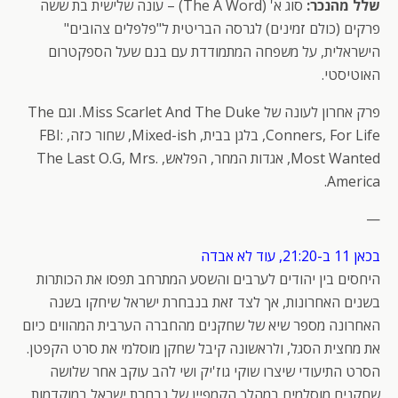
שלל מהנכר:
סוג א' (The A Word) – עונה שלישית בת ששה
פרקים (כולם זמינים) לגרסה הבריטית ל"פלפלים צהובים"
הישראלית, על משפחה המתמודדת עם בנם שעל הספקטרום
האוטיסטי.
פרק אחרון לעונה של Miss Scarlet And The Duke. וגם The
Conners, For Life, בלגן בבית, Mixed-ish, שחור כזה, FBI:
Most Wanted, אגדות המחר, הפלאש, The Last O.G, Mrs.
America.
—
בכאן 11 ב-21:20, עוד לא אבדה
היחסים בין יהודים לערבים והשסע המתרחב תפסו את הכותרות
בשנים האחרונות, אך לצד זאת בנבחרת ישראל שיחקו בשנה
האחרונה מספר שיא של שחקנים מהחברה הערבית המהווים כיום
את מחצית הסגל, ולראשונה קיבל שחקן מוסלמי את סרט הקפטן.
הסרט התיעודי שיצרו שוקי גוז'יק ושי להב עוקב אחר שלושה
שחקנים מוסלמים במהלך הקמפיין של נבחרת ישראל במוקדמות