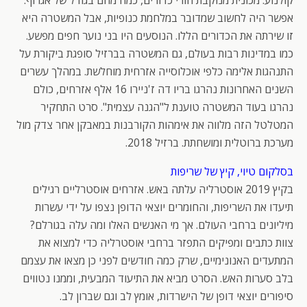
אפשר היה לחשוב שמדובר במלחמת כנופיות, אבל המשטרה היא
זו שירתה את הכדורים הללו. הנוסעים היו בני נוער חפים מפשע.
כמו במדינות רבות בעולם, גם המשטרה בברזיל סופגת ביקורת על
התנהגות אלימה כלפי אוכלוסייה אזרחית מוחלשת. במהלך עשרים
השנים האחרונות נהרגו בריו דה ז'ניירו 16 אלף אזרחים, כולם
נהרגו בעוד המשטרה טוענת ל"הגנה עצמית". סרט התחקיר
המטלטל הזה מלווה את אימהות הקורבנות במאבקן אחר צדק מול
מערכת ברוטלית ומושחתת. ברזיל 2018.
בסלקום טיוי, קיץ של שריפות
בקיץ 2019 אוסטרליה עלתה באש. אזרחים אוסטרליים רגילים
תיעדו את השריפות, והחומרים יוצאי הדופן נצפו על ידי עשרות
מיליונים ברחבי העולם. אך מי האנשים האלו ומה עלה בגורלם?
צוות כתבים ומפיקים התפזר ברחבי אוסטרליה כדי למצוא את
המתעדים האנונימיים, שרק כמה חודשים לפני כן מצאו את עצמם
בלב סערות האש. הסרט מביא את התיעוד המבעית, וממנו נטווים
סיפורים יוצאי דופן של הישרדות, אומץ לב וגם שברון לב.