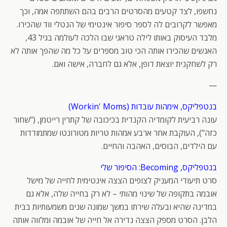
נחשפו, לצד קטעים מהסרטים הרבים בהם השתתפה אמה, וכך
מאפשר לקרובים לה לספר סיפור אינטימי של הנטלי ווד שהכירו.
מלבד העיסוק באותו לילה טראגי שבו הלכה לעולמה בגיל 43,
האנשים שהכירו אותה הכי טוב מספרים על כל מה שהפך אותה לא
רק לשחקנית יוצאת דופן, אלא גם לחברה, אישה ואם.
—
בנטפליקס, אימהות עובדות (Workin' Moms)
עונה רביעית לקומדיה הקנדית בכיכובה של קתרין רייטמן, ("שחור
כזה"), העוקבת אחר ארבע אמהות טריות מטורונטו שמתמודדות
עם הילדים, הבוסים, האהבה והחיים.
בנטפליקס, Becoming: הסיפור שלי
סרט תיעודי המעניק לצופים הצצה אינטימית לחייה של מישל
אובמה בתקופה של שינוי מהותי – לא רק בחייה שלה, אלא גם
במדינה שהיא ובעלה שירתו במשך שמונה שנים משמעותיות בבית
הלבן. הסרט מספק הצצה נדירה אל חייה של אובמה ומלווה אותה