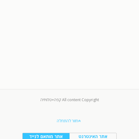
All content Copyright קפה+טלוויזיה
חזור להתחלה
אתר האינטרנט
אתר מותאם לנייד