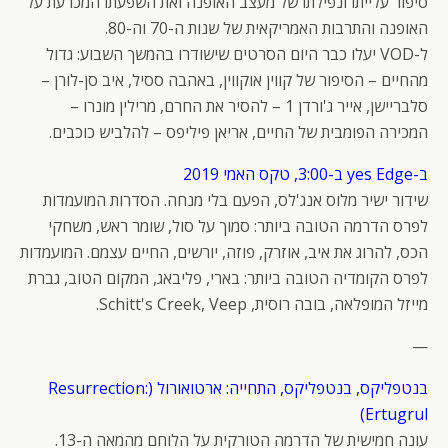
סיפור עלייתו ונפילתו של מעצב האופנה ואת השפעתו המכרעת על
האופנה והתרבות האמריקאית של שנות ה-70 וה-80.
ל-VOD יעלו כבר היום הסרטים שישודרו בהמשך השבוע: גדול
מהחיים – הסיפור של קווין אוקווין, באהבה ססיל, איב סן-לורן –
סלבריישן, אייר ג'ורדן 1 – להסיר את החרם, מרילין מונרו –
המכירה הפומבית של החיים, אריאן פיליפס – להלביש כוכבים.
ב-yes Edge ב-3:00, טקס האמי 2019
שידור ישיר מלוס אנג'לס, הפעם בלי מנחה. הסדרות המועמדות
לפרס הדרמה הטובה ביותר: סמוך על סול, שומר ראש, משחקי
הכס, להרוג את איב, אוזרק, פוזה, יורשים, החיים עצמם. המועמדות
לפרס הקומדיה הטובה ביותר: בארי, פליבאג, המקום הטוב, גברת
מייזל המופלאה, בובה רוסית, Schitt's Creek, Veep.
—
בנטפליקס, בנטפליקס, התחייה: ארטואורול (Resurrection:
Ertugrul)
עונה חמישית של הדרמה הטורקית על הלוחם מהמאה ה-13.