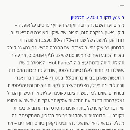
—
ב-yes דוקו ב-22:00, הלסטון
מהיום ועד השבת הקרובה יוקדש הערוץ לסרטים על אופנה –
דוקו-פאשן. במקרה הזה, סיפורו של אייקון האופנה שהביא משב
רוח רענן לאופנה של שנות ה-70 וה-80. מעצב האופנה רוי
הלסטון פרואיק נחשב לאגדה. את ההכרה הראשונה כמעצב קיבל
בזכות הכובע הפחוס המפורסם שעיצב לג'קי אונאסיס, אך עיקר
תהילתו היתה בזכות עיצוב ה-"Hot Pants" הפופולרים שלו,
ששילבו בין נוחות לאלגנטיות. הלסטון, שנודע גם בזכות המסיבות
הרועשות שארגן בביתו ברחוב 63 ובסטודיו 54 עם חבריו אנדי
וורהול ולייזה מינלי, הצליח לעצב קולקציות נוצצות ומינימליסטיות
במחירים שווים לכל נפש והציגם כאופנה עילית. אך הכישרון הגדול
נאלץ להתמודד גם עם החלטות עסקיות לא קלות, שהשפיעו בסופו
של דבר על קיומו של בית האופנה. הסרט החדש מביא, בעזרת
מקורביו – הדוגמנית והשחקנית מריסה ברנסון, השחקנית לייזה
מינלי, הבמאי ג'ואל שומאכר, הדוגמנית קארן ביורסון ואחרים – את