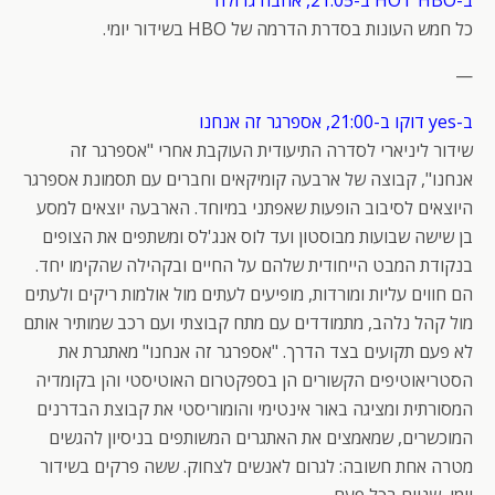
כל חמש העונות בסדרת הדרמה של HBO בשידור יומי.
—
ב-yes דוקו ב-21:00, אספרגר זה אנחנו
שידור ליניארי לסדרה התיעודית העוקבת אחרי "אספרגר זה
אנחנו", קבוצה של ארבעה קומיקאים וחברים עם תסמונת אספרגר
היוצאים לסיבוב הופעות שאפתני במיוחד. הארבעה יוצאים למסע
בן שישה שבועות מבוסטון ועד לוס אנג'לס ומשתפים את הצופים
בנקודת המבט הייחודית שלהם על החיים ובקהילה שהקימו יחד.
הם חווים עליות ומורדות, מופיעים לעתים מול אולמות ריקים ולעתים
מול קהל נלהב, מתמודדים עם מתח קבוצתי ועם רכב שמותיר אותם
לא פעם תקועים בצד הדרך. "אספרגר זה אנחנו" מאתגרת את
הסטריאוטיפים הקשורים הן בספקטרום האוטיסטי והן בקומדיה
המסורתית ומציגה באור אינטימי והומוריסטי את קבוצת הבדרנים
המוכשרים, שמאמצים את האתגרים המשותפים בניסיון להגשים
מטרה אחת חשובה: לגרום לאנשים לצחוק. ששה פרקים בשידור
יומי, שניים בכל פעם.