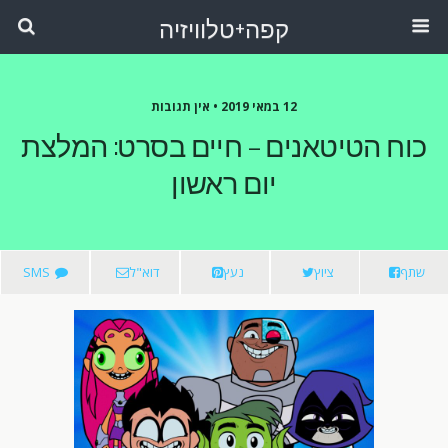
קפה+טלוויזיה
12 במאי 2019 •
אין תגובות
כוח הטיטאנים – חיים בסרט: המלצת
יום ראשון
שתף
ציוץ
נעץ
דוא"ל
SMS