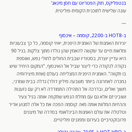
בנטפליקס, חוק הפטריוט עם חסן מינאג'
עונה שלישית לתוכנית הקומית-פוליטית.
—
ב-HOT8 ב-22:00, קוסמה – אינסוף
יצירות האמנות של האמנית היפנית, יאיוי קוסמה, כל כך צבעוניות
ומלאות חיים עד שקשה להאמין שהן נולדו מתוך צלקות. בגיל 90
היא עדיין יוצרת, בסטודיו שבבית החולים לחולי נפש, ואוספת
נקודה לנקודה כדי ליצור שביל אל האינסוף, "המקום היחיד שיש
בו תקווה". האמנית היפנית המצליחה בעולם (אחת מיצירותיה
נמכרה לאחרונה ביותר משבעה מיליון דולר) גדלה בבית שמרני,
חשוך ואלים, ובדרכה אל התהילה התמודדה לא רק עם גזענות
ושוביניזם אלא גם עם מחלת הנפש שתקפה אותה בגיל צעיר
וההזיות המלוות אותה מאז. קוסמה הפכה את כל אלה למנוע אדיר
וטלטלה את עולם האמנות הבינלאומי בסדרה של מיצגים
פרובוקטיביים בעירום ומפגנים פוליטיים.
ב-HOT HBO ב-21:05, אהבה גדולה