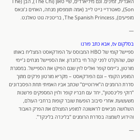
האגדית, זמינים. וגם מיליארדים, שיי טאון (The Chi), הבן (The
Son), סאטרדיי נייט לייב (אמה תומפסון מנחה, האחים ג'ונאס
מופיעים), The Spanish Princess, בריטניה גוט טאלנט.
—
בסלקום tv, אבא כתב פורנו
ספיישל קומי של HBO המבוסס על הפודקאסט המצליח באותו
שם, שהוקלט לפני קהל חי בלונדון. את הספיישל מנחים ג'יימי
מורטון, ג'יימס קופר ואליס לוין שגם הפיקו את הספיישל. במסגרת
המופע הקומי – וגם הפודקאסט – מקריא מורטון פרקים מתוך
סדרת הרומנים ה"אירוטיים" שכתב אביו האמיתי תחת הפסבדונים
"רוקי פלינסטון", יחד עם חבריו קופר ולוין המספקים פרשנות
משעשעת. אחרי סיבוב הופעות שובר קופות ברחבי העולם,
השלושה מביאים לראשונה למופע המצולם את הפרק האבוד
והידוע לשמצה בסדרת הרומנים "בלינדה בלינקד".
—