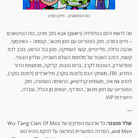
כוח הטיטאנים – חיים בסרט
מה לראות היום בטלוויזיה (ראשון): אבא כתב פורנו, כוח הטיטאנים
– חיים בסרט, חוק הפטריוט עם חסן מינאג', קוסמה – האינסוף,
אהבה גדולה, פלייטיים, קשר השתיקה, סטן נגד הרשע, כוכב לכת
קשוח, הזהב האבוד של מלחמת העולם השנייה, שלדון הצעיר,
פוסי/ורדון, הטובות לקרב, צרות טובות, קליקה, מכושפות הדור
החדש, FBI, משחקי הכס (לפנות בוקר), מיליארדים (לפנות בוקר),
להרוג את איב, משפחת קרדשיאן, הרשימה השחורה, חוק
הפטריוט עם חסן מינאג', המרדף, יוצאים מן הכלל, עובדה,
הישרדות VIP.
—
שלל מהנכר:
כל ארבעת הפרקים של Wu-Tang Clan: Of Mics
and Men, הסדרה התיעודית החדשה על להקת ההיפ הופ