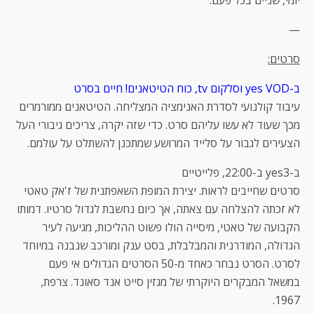
—
סרטים:
ב-yes VOD וסלקום tv, כוח הטיטאנים! חיים בסרט
עיבוד קולנועי לסדרת האנימציה המצליחה. הטיטאנים ממורמרים
מכך שעוד לא עשו עליהם סרט. כדי שזה יקרה, צריכים גיבורי העל
הצעירים לגבור על סלייד המרושע שמתכנן להשתלט על עולמם.
ב-yes3 ב-22:00, פלייטיים
סרטים שחייבים לראות. יצירת המופת השאפתנית של ז'אק טאטי
לא זכתה להצלחה עם צאתה, אך כיום נחשבת לגדול סרטיו. דמותו
הקבועה של טאטי, מיסייה הולו פשוט ההליכות, מגיעה לעיר
הגדולה, המודרנית והמבלבלת, בסט ענק ומורכב שנבנה במיוחד
לסרט. הסרט נבחר כאחד מ-50 הסרטים הגדולים אי פעם
במשאל המבקרים היוקרתי של מגזין סייט אנד סאונד. צרפת,
1967.