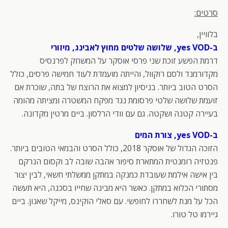
סרטים:
בלוויין,
ב-yes VOD, שלושה שלטים מחוץ לאבינג, מיזורי
דרמת הפשע זוכת שני פרסי אוסקר על המשחק לפרנסיס
מקדורמנד ולסם רוקוול, והייתה מועמדת לעוד חמישה פרסים, כולל
הסרט הטוב ביותר. בניסיון למצוא את הרוצח של בתה, שוכרת אם
זועמת שלושה שלטי פרסומת נגד מפקח המשטרה ומציתה מהומה
בעיירה קטנה ושקטה. גם עם וודי הרלסון. ביים מרטין מקדונה.
ב-yes VOD, צורת המים
הזוכה הגדול של אוסקר 2018, כולל הסרט והבמאי הטובים ביותר.
פנטזיה רומנטית המתארת סיפור אהבה שובה לב וקסום הנרקם
בין אישה אילמת שעובדת כמנקה במתקן ממשלתי חשאי, לבין יצור
מסתורי הכלוא במתקן. כאשר היא מבינה שחייו בסכנה, היא תעשה
הכל על מנת לשחררו לחופשי. עם סאלי הוקינס, מייקל שאנון. ביים
גיירמו טל טורו.