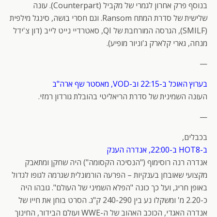
בנוסף פרק אחרון לגמרי של מקביל (Counterpart). עונה
שלישית של סדרת המתח Ransom. וגם חסרי בושה, סינגל מילפית
(SMILF), הגרסה המורחבת של QI, סאטרדיי נייט לייב (דון צ'ידל
מנחה, גארי קלארק ג'וניור מופיע).
—
בערוץ האוכל ב-22:15 וב-VOD, מאסטר שף ארה"ב
העונה השמינית של סדרת הריאליטי בהובלת גורדון רמזי.
—
בכבלים,
ב-HOT8 ב-22:00, אנדרה הענק
אנדרה רנה רוסימוף ("הנסיכה הקסומה") היה שחקן ומתאבק
מקצועי שאובחן בענקיות – הפרעה הורמונלית שגרמה לגופו לגדול
באופן חריג, ועל כך כונה "הפלא השמיני של העולם". גובהו היה
כ-2.20 מ' ומשקלו נע בין 240-290 ק"ג. הסרט בוחן את חייו של
אנדרה האגדי, הכוכב האהוב של ה-WWE ועולם הבידור, החינוך