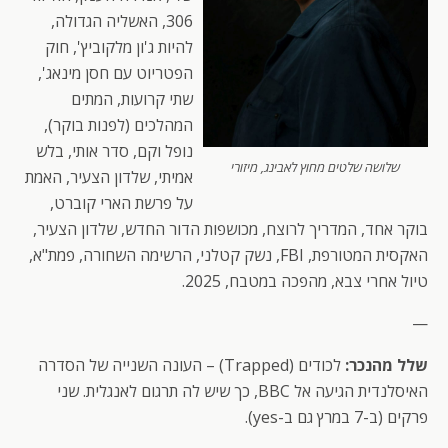
306, האשליה הגדולה,
להיות ג'ון מלקוביץ', חוק
הפטריוט עם חסן מינאג',
שתי קרועות, המתים
המהלכים (לפנות בוקר),
נופל וקם, סדר אותי, בלש
שלושה שלטים מחוץ לאבינג, מיזורי
אמיתי, שלדון הצעיר, האמת
על פרשת הארי קוברט,
בוקר אחד, המדריך לרוצח, מכושפות הדור החדש, שלדון הצעיר,
האקסית המטורפת, FBI, נשק קטלני, הרשימה השחורה, פמת"א,
טיול אחרי צבא, מהפכה במטבח, 2025.
—
שלל מהנכר:
לכודים (Trapped) – העונה השנייה של הסדרה
האיסלנדית הגיעה אל BBC, כך שיש לה תרגום לאנגלית. שני
פרקים (ב-7 במרץ גם ב-yes).