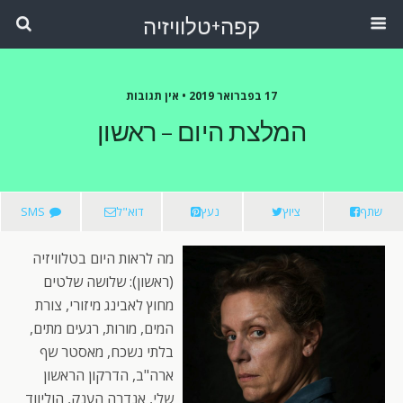
קפה+טלוויזיה
17 בפברואר 2019 •
אין תגובות
המלצת היום – ראשון
שתף
ציוץ
נעץ
דוא"ל
SMS
מה לראות היום בטלוויזיה
(ראשון): שלושה שלטים
מחוץ לאבינג מיזורי, צורת
המים, מורות, רגעים מתים,
בלתי נשכח, מאסטר שף
ארה"ב, הדרקון הראשון
שלי, אנדרה הענק, הוליווד