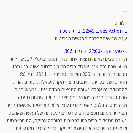
—
בלוויין,
ב-yes Action ב-22:45, בלתי נשכח
עונה שלישית לסדרה הבלשית הבריטית.
ב-yes דוקו ב-22:00, הוליווד 306
מה החפצים שאתה משאיר אחרי מותך מספרים עליך? במשך יותר
מ-60 שנה גרה אנט אונטל בבית ממוצע ברחוב פשוט בניו ג'רזי.
הכתובת, ליתר דיוק: 306 הוליווד. כשמתה ב-2011 בגיל 86
החליטו שני נכדיה, האמנים ויוצרי הקולנוע אלן וג'ונתן בוגארין,
להתמודד עם אבלם בעזרת החפצים המדהימים שנמצאו בבית
סבתם לאחר לכתה. מהחזרי מס מצהיבים ועד שמלות טפטה
מדהימות, הם לאט לאט מבינים שכל אלפי הפריטים שנשארו בבית
הם יותר מסתם חפצים; הם פורטלים לנשמתה של האשה שאהבו.
בעודם מטפלים בבית כמו בחפירות בחורבה עתיקה, הם מתייחסים
ולומדים כל פריט כאילו היה שריד יקר. כדי להרכיב מחדש את