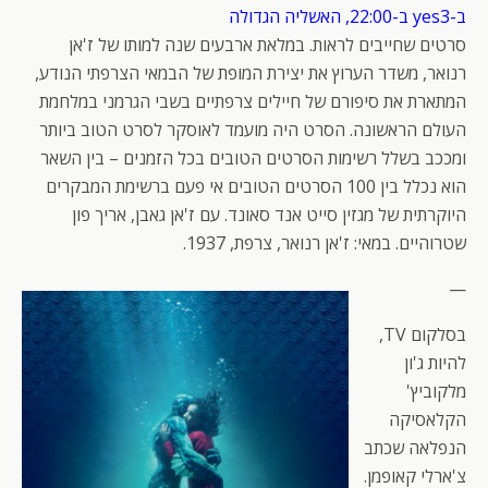
ב-yes3 ב-22:00, האשליה הגדולה
סרטים שחייבים לראות. במלאת ארבעים שנה למותו של ז'אן
רנואר, משדר הערוץ את יצירת המופת של הבמאי הצרפתי הנודע,
המתארת את סיפורם של חיילים צרפתיים בשבי הגרמני במלחמת
העולם הראשונה. הסרט היה מועמד לאוסקר לסרט הטוב ביותר
ומככב בשלל רשימות הסרטים הטובים בכל הזמנים – בין השאר
הוא נכלל בין 100 הסרטים הטובים אי פעם ברשימת המבקרים
היוקרתית של מגזין סייט אנד סאונד. עם ז'אן גאבן, אריך פון
שטרוהיים. במאי: ז'אן רנואר, צרפת, 1937.
—
בסלקום TV,
להיות ג'ון
מלקוביץ'
הקלאסיקה
הנפלאה שכתב
צ'ארלי קאופמן.