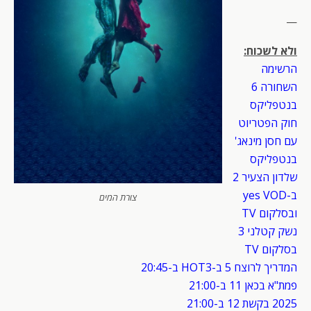
—
ולא לשכוח:
הרשימה
השחורה 6
בנטפליקס
חוק הפטריוט
עם חסן מינאג'
בנטפליקס
שלדון הצעיר 2
ב-yes VOD
צורת המים
ובסלקום TV
נשק קטלני 3
בסלקום TV
המדריך לרוצח 5 ב-HOT3 ב-20:45
פמת"א בכאן 11 ב-21:00
2025 בקשת 12 ב-21:00