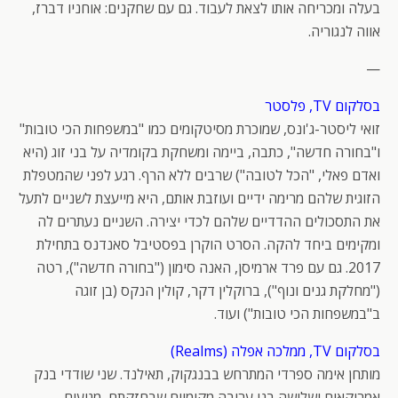
בעלה ומכריחה אותו לצאת לעבוד. גם עם שחקנים: אוחניו דברז,
אווה לנגוריה.
—
בסלקום TV, פלסטר
זואי ליסטר-ג'ונס, שמוכרת מסיטקומים כמו "במשפחות הכי טובות"
ו"בחורה חדשה", כתבה, ביימה ומשחקת בקומדיה על בני זוג (היא
ואדם פאלי, "הכל לטובה") שרבים ללא הרף. רגע לפני שהמטפלת
הזוגית שלהם מרימה ידיים ועוזבת אותם, היא מייעצת לשניים לתעל
את התסכולים ההדדיים שלהם לכדי יצירה. השניים נעתרים לה
ומקימים ביחד להקה. הסרט הוקרן בפסטיבל סאנדנס בתחילת
2017. גם עם פרד ארמיסן, האנה סימון ("בחורה חדשה"), רטה
("מחלקת גנים ונוף"), ברוקלין דקר, קולין הנקס (בן זוגה
ב"במשפחות הכי טובות") ועוד.
בסלקום TV, ממלכה אפלה (Realms)
מותחן אימה ספרדי המתרחש בבנגקוק, תאילנד. שני שודדי בנק
אמריקאים ושלושה בני ערובה מקומיים שבחזקתם, מגיעים