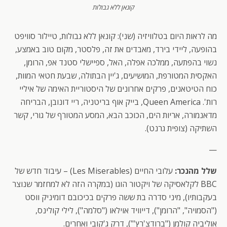
קונאן ללא גבולות
מה לראות היום בטלוויזיה (שני): קונאן ללא גבולות, טיילור סוויפט
בהופעה, ליידי בירד, מאבדים את זה, פלסטר, מקום טוב באמצע,
נשוי בהפתעה, ממלכה אפלה, האל, ספיישלי סטנד אפ, הרומן,
האקסית המטורפת, המושיעים, ג'יין הבתולה, שבעת חטאי המוות,
כוח הטיטאנים, פרקים אחרונים של היסטוריית האימה של איליי
רות'. Queen America, בייק אוף בריטניה, ריי דונובן, הבריחה
מדאנמורה, אריות הים, הכוכב הבא, המסע המטורף של גורי, קשר
השתיקה (צופית גרנט).
—
שלל מהנכר:
עלובי החיים (Les Miserables) – עיבוד חדש של
BBC לקלאסיקה של ויקטור הוגו (במקרה הזה לא למחזמר שנוצר
בעקבותיו), מיני סדרה בת ששה פרקים בכיכובם דומיניק ווסט
("הסמויה", "הרומן"), דייוויד אוילאו ("סלמה"), לילי קולינס,
אוליביה קולמן ("ברודצ'רץ'"), דרק ג'קובי ואחרים.