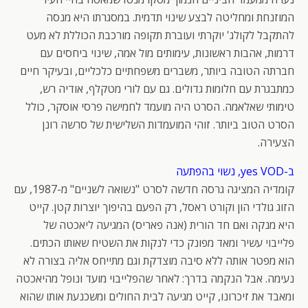
המוזנחת ומחליטה לבצע שינוי תדמית. במסגרתו היא מנסה
להתקבל לקולג' יוקרתי ועוברת תקופה מורכבת הכוללת לא מעט
דרמות, אהבות ראשונות, עימותים מול אמה, שינוי ביחסים עם
חברתה הטובה ביותר, משברים משפחתיים כלכליים, ובעיקר חיים
כמתבגרת עם חלומות גדולים. גם עם לורי מטקלף, אודיה רש,
טימותי שאלאמה. הסרט היה מועמד לחמישה פרסי אוסקר, כולל
הסרט הטוב ביותר. זוהי המועמדות השלישית של סרשה רונן
הצעירה.
ב-yes VOD, נשוי בהפתעה
קומדיה המציגה גרסה חדשה לסרט "נשואה לשניים" מ-1987, עם
הזוג גולדי הון וקורט ראסל, רק הפעם בהיפוך יוצרות קטן. קייט
היא מנקה ואם חד הורית (אנה פאריס) המגיעה ליאכטה של
פלייבוי עשיר ומאד מפונק כדי לנקות את השטיח שאותו הכתים.
הוא מפטר אותה ללא סיבה מוצדקת וגם מתייחס אליה בצורה לא
נעימה. אבל הנקמה בדרך: לאחר שהפלייבוי מועד ונופל מהיאכטה
ומאבד את זיכרונו, קייט מגיעה לבית החולים ומשכנעת אותו שהוא