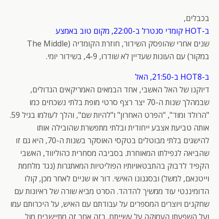
בכבלים,
ב-HOT קומדי סנטרל ב-22:00, מקום טוב באמצע
שנים אחרי שהופסק השידור, חוזרת הקומדיה (The Middle
במקור) עם העונות שעדיין לא שודרו, 4-9, בשידור יומי.
ב-HOT8 ב-21:50, האל
דיוקנו של האל האשבי, אחד הבמאים האמריקאים הגדולים,
שבמהלך שנות ה-70 יצר רצף סרטי מופת בלתי נשכחים כמו
"הרולד ומוד", "הפרט האחרון" ו"להיות שם", והלך לעולמו בגיל 59.
אותה טביעת אצבע ייחודית ובלתי מתפשרת שהובילה אותו
להישגים בלתי מבוטלים בטקסי האוסקר בשנות ה-70, היא גם זו
שהביאה לנפילתו המאוחרת. בסביבה מסחרית כהוליווד, האשבי
הקפיד לדבוק בהתבטאויותיו הפוליטיות המאתגרות (נגד מלחמת
וייטנאם, למשל) ובסגנונו האישי. דור או שניים לאחר מכן, קולו
הדומיננטי עוד ממשיך להדהד. הסרט מביא שורה של ראיונות עם
שחקנים ויוצרים המספרים על עבודתם עם האיש, על היכרותם עמו
ועל השפעתו העמוקה על עשייתם. בזה אחר זה מתיישבים מול