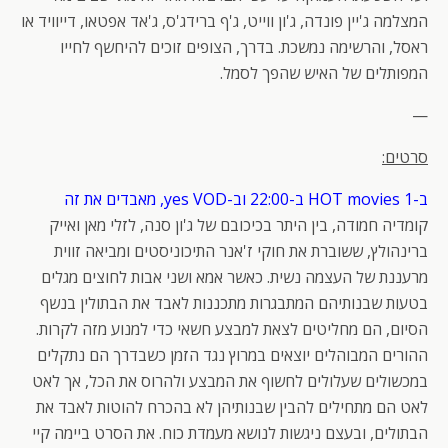
המצלמה ג'יין פונדה, ג'ון ווייט, ג'ף ברידג'ס, ג'אד אפטאו, דייוויד או
ראסל, והרשימה נמשכת. בדרך, הצופים זוכים להיחשף לחייו
המפותלים של האיש שהפך לסמל.
—
סרטים:
ב-HOT movies 1 ב-22:00 וב-yes VOD, מאבדים את זה
קומדיה חמודה, בין היתר בכיכובם של ג'ון סנה, לזלי מאן ואייק
ברינהולץ, ששוברת את חוקי ז'אנר התיכוניסטים ומביאה זווית
מרעננת של העצמה נשית. כאשר אמא ושני אבות לחוצים מגלים
בטעות שבנותיהם המתבגרות מתכננות לאבד את הבתולין בנשף
הסיום, הם מחליטים לצאת למבצע חשאי כדי למנוע מזה לקרות.
ההורים המבוהלים יוצאים במרוץ נגד הזמן כשבדרך הם נתקלים
במכשולים שעלולים לחשוף את המבצע ולהרוס את הכל, אך לאט
לאט הם מתחילים להבין שבנותיהן לא בהכרח להוטות לאבד את
הבתולים, ובעצם ניגשות לנושא מעמדת כוח. את הסרט ביימה קיי