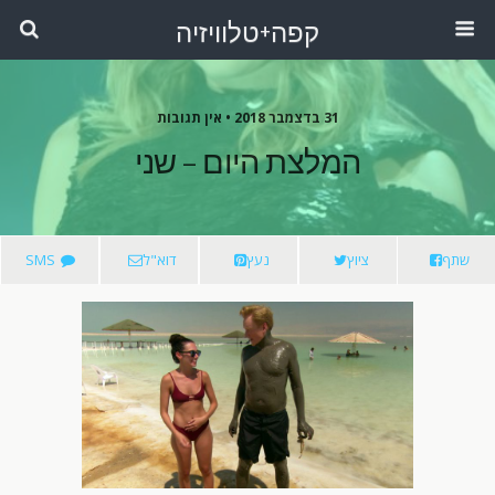
קפה+טלוויזיה
31 בדצמבר 2018 •
אין תגובות
המלצת היום – שני
שתף
ציוץ
נעץ
דוא"ל
SMS