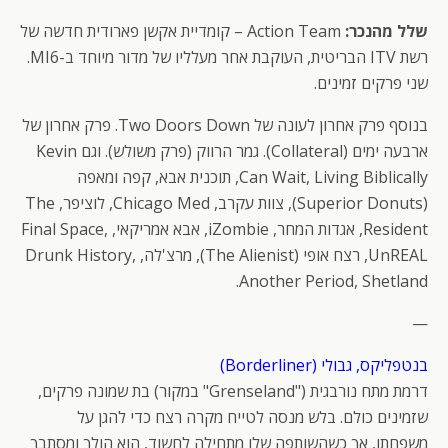
שלל מהנכר:
Action Team – קומדיית אקשן פארודית חדשה של
רשת ITV הבריטית, העוקבת אחר מעלליו של מדור מיוחד ב-MI6.
שני פרקים זמינים.
בנוסף פרק אחרון לעונה של Two Doors Down. פרק אחרון של
ארבעה ימים (Collateral). גמר הרווק (פרק משולש). וגם Kevin
Can Wait, Living Biblically, תוכנית אבא, קפה ומאפה
(Superior Donuts), צוות עקרב, Chicago Med, לוציפר, The
Resident, אגדות המחר, iZombie, אבא אמריקאי, Final Space,
UnREAL, רצח אופי (The Alienist), מרצ'לה, Drunk History,
Another Period, Shetland.
—
בנטפליקס, גבולי (Borderliner)
דרמת מתח נורבגית ("Grenseland" במקור) בת שמונה פרקים,
שזמינים כולם. בלש מנסה לטייח מקרה רצח כדי להגן על
משפחתו, אך כשהשותפה שלו מתחילה לחשוד, הוא הולך ומסתבך