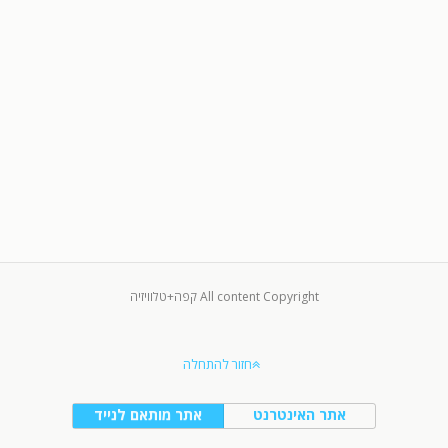
All content Copyright קפה+טלוויזיה
חזור להתחלה
אתר האינטרנט
אתר מותאם לנייד