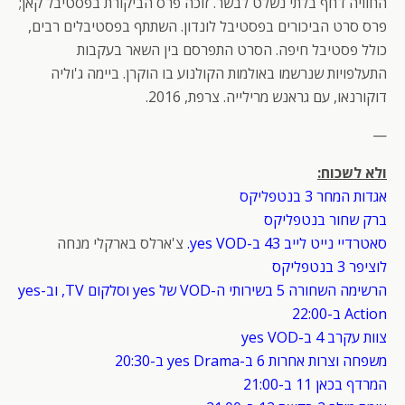
החוויה דחף בלתי נשלט לבשר. זוכה פרס הביקורת בפסטיבל קאן;
פרס סרט הביכורים בפסטיבל לונדון. השתתף בפסטיבלים רבים,
כולל פסטיבל חיפה. הסרט התפרסם בין השאר בעקבות
התעלפויות שנרשמו באולמות הקולנוע בו הוקרן. ביימה ג'וליה
דוקורנאו, עם גראנש מרילייה. צרפת, 2016.
—
ולא לשכוח:
אגדות המחר 3 בנטפליקס
ברק שחור בנטפליקס
סאטרדיי נייט לייב 43 ב-yes VOD.
צ'ארלס בארקלי מנחה
לוציפר 3 בנטפליקס
הרשימה השחורה 5 בשירותי ה-VOD של yes וסלקום TV, וב-yes
Action ב-22:00
צוות עקרב 4 ב-yes VOD
משפחה וצרות אחרות 6 ב-yes Drama ב-20:30
המרדף בכאן 11 ב-21:00