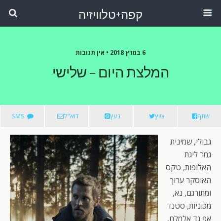
קפה+טלוויזיה
6 במרץ 2018 •
אין תגובות
המלצת היום – שלישי
שתף
ציוץ
נעץ
דוא"ל
SMS
גבולי, שמינית
גמר ליגת
האלופות, טקס
האוסקר ערוך
ומתורגם, נא,
מכוניות, סטנד
אפ גד אלמלח,