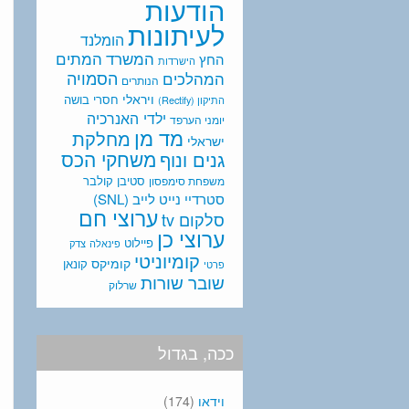
הודעות
לעיתונות
הומלנד
המתים
המשרד
החץ
הישרדות
המהלכים
הסמויה
הנותרים
ויראלי
חסרי בושה
התיקון (Rectify)
ילדי האנרכיה
יומני הערפד
מד מן
מחלקת
ישראלי
משחקי הכס
גנים ונוף
סטיבן קולבר
משפחת סימפסון
סטרדיי נייט לייב (SNL)
ערוצי חם
סלקום tv
ערוצי כן
פיילוט
פינאלה
צדק
קומיוניטי
קומיקס
קונאן
פרטי
שובר שורות
שרלוק
ככה, בגדול
וידאו
(174)