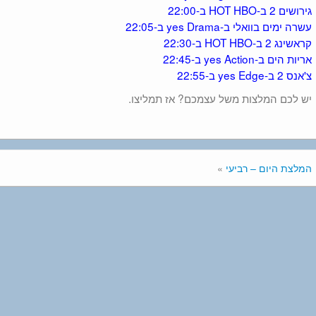
גירושים 2 ב-HOT HBO ב-22:00
עשרה ימים בוואלי ב-yes Drama ב-22:05
קראשינג 2 ב-HOT HBO ב-22:30
אריות הים ב-yes Action ב-22:45
צ'אנס 2 ב-yes Edge ב-22:55
יש לכם המלצות משל עצמכם? אז תמליצו.
המלצת היום – רביעי
»