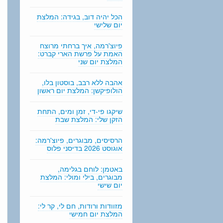
n
g
הכל יהיה דוב, בגידה: המלצת
יום שלישי
פיוצ'רמה, איך ברחתי מרוצח
האמת על פרשת הארי קברט:
המלצת יום שני
אהבה ללא רבב, בוסטון בלו,
הולופיקשן: המלצת יום ראשון
שיקגו פי-די, זמן ומים, התחת
הזקן שלי: המלצת שבת
הרסיסים, מבוגרים, פיוצ'רמה:
אוגוסט 2026 בדיסני פלוס
באטמן: לוחם בגלימה,
מבוגרים, בילי ומולי: המלצת
יום שישי
מזוודות ורודות, חם לי, קר לי:
המלצת יום חמישי