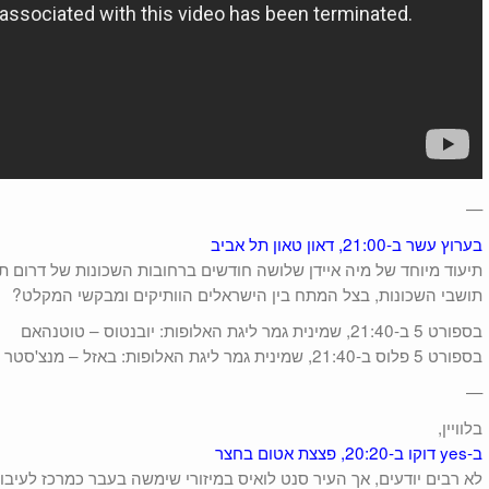
—
בערוץ עשר ב-21:00, דאון טאון תל אביב
תיעוד מיוחד של מיה איידן שלושה חודשים ברחובות השכונות של דרום ת
תושבי השכונות, בצל המתח בין הישראלים הוותיקים ומבקשי המקלט?
בספורט 5 ב-21:40, שמינית גמר ליגת האלופות: יובנטוס – טוטנהאם
בספורט 5 פלוס ב-21:40, שמינית גמר ליגת האלופות: באזל – מנצ'סטר סיטי
—
בלוויין,
ב-yes דוקו ב-20:20, פצצת אטום בחצר
לא רבים יודעים, אך העיר סנט לואיס במיזורי שימשה בעבר כמרכז לעיבו