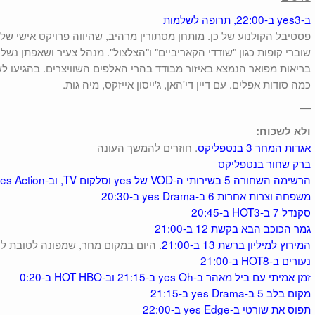
ב-yes3 ב-22:00, תרופה לשלמות
פסטיבל הקולנוע של כן. מותחן מסתורין מרהיב, שהיווה פרויקט אישי של 
שוברי קופות כגון "שודדי הקאריביים" ו"הצלצול". מנהל צעיר ושאפתן נ
בריאות מפואר הנמצא באיזור מבודד בהרי האלפים השוויצרים. בהגיעו 
כמה סודות אפלים. עם דיין די'האן, ג'ייסון אייזקס, מיה גות.
—
ולא לשכוח:
אגדות המחר 3 בנטפליקס
. חוזרים להמשך העונה
ברק שחור בנטפליקס
הרשימה השחורה 5 בשירותי ה-VOD של yes וסלקום TV, וב-yes Action ב-22:00
משפחה וצרות אחרות 6 ב-yes Drama ב-20:30
סקנדל 7 ב-HOT3 ב-20:45
גמר הכוכב הבא בקשת 12 ב-21:00
המירוץ למיליון ברשת 13 ב-21:00
. היום במקום מחר, שמפונה לטובת לי
נעורים ב-HOT8 ב-21:00
זמן אמיתי עם ביל מאהר ב-yes Oh ב-21:15 וב-HOT HBO ב-0:20
מקום בלב 5 ב-yes Drama ב-21:15
תפוס את שורטי ב-yes Edge ב-22:00