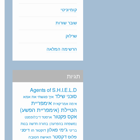
קומיוניטי
שובר שורות
שרלוק
הרשימה המלאה
תגיות
Agents of S.H.I.E.L.D
סוכני שילד
איך פגשתי את אמא
אימפריית
אימה אמריקאית
הטיילת (אימפריית הפשע)
אקס פקטור
ארסטד דיבלופמנט
בנות
(משפחה בהפרעה)
בחורה חדשה
ג'ימי פאלון
דיסני
דוקטור הו
בריטי
דקסטר
פלוס
האישה הטובה