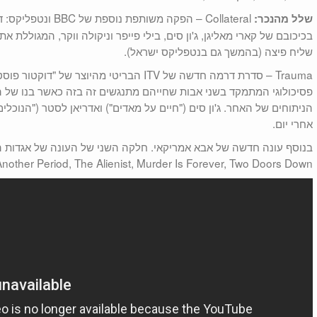
Collateral – הפקה משו
שלל מהנכר:
בכיכובם של קארי מאליגן, ג'ון סים, בילי פייפר וניקולה ווקר, המגוללת
שליח פיצה (בהמשך גם בנטפליקס ישראל).
Trauma – סדרת דרמה חדשה של ITV הבריטי מהיוצר
פסיכולוגי המתמקד בשני אבות שחייהם מתנגשים זה בזה כאשר בנו של ה
הניתוחים של האחר. ג'ון סים ("חיים על מאדים") ואדריאן לסטר ("הנוכלי
אחרי יום.
Another Period, The Alienist, Murder Is Forever, Two Doors Down.