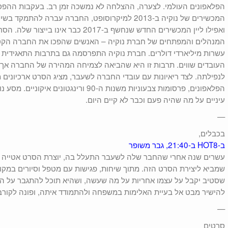
הפלאפונים העולמי. לצערה, ההצלחה לא נמשכה זמן רב. בעקבות ההפס
המכשירים של נוקיה ב-2013 למיקרוסופט, החברה עברה ל
ואפילו ליין המכשירים החדש שנחשף ב-2017 כ
המנהלים והמפתחים של חברת נוקיה – האנשים שהפכו את החברה הקט
עשרות מיליארדי דולרים. חברת נוקיה התפרסמה גם בתרבות התאגידית 
העובדים שווים. תרבות זו היא שהביאה לצמיחה המהירה של החברה אך ה
לנפילתה. לצד ריאיונות עם עובדי החברה לשעבר, מציג הסרט ארכיוני
הפלאפונים, פרסומות צבעוניות משנות ה-90 ורי
עיניים על מה שהיה פעם וכבר לא קיים היום.
—
בכבלים,
ב-HOT8 ב-21:40, גבר משופר
עשרים שנה אחרי שהחבר שלה לשעבר התעלל בה, יוצרת הסרט אטייה חא
שמביא ליצירת הסרט הזה. מתוך שיחות, פגישות עם מטפל וסיורים במקומו
שסטיב יקבל על עצמו אחריות על מה שעשה, ושהיא תוכל להתגבר על ה
להישיר מבט אל בעיית האלימות במשפחה ולהתמודד איתה, ופונה לקורבנ
—
סרטים