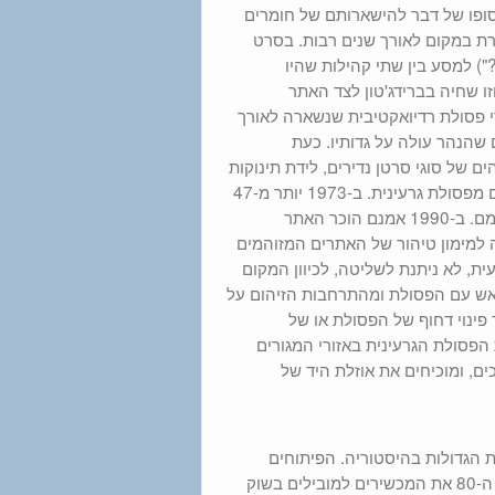
י לייצור פצצת אטום במהלך מלחה"ע ה-2 הוביל בסופו של דבר להישארותם של חומרים
רת במקום לאורך שנים רבות. בסרט
) למסע בין שתי קהילות שהיו
זו שחיה בברידג'טון לצד האתר
די פסולת רדיואקטיבית שנשארה לאורך
שהנהר עולה על גדותיו. כעת
 של סוגי סרטן נדירים, לידת תינוקות
פגועים וסוגים שונים של מחלות אוטואימוניות. גם תושבי ברידג'טון סובלים מפסולת גרעינית. ב-1973 יותר מ-47
אלף טון של פסולת כזו הוטמנה באופן לא חוקי באתר "ווסט לייק" שבתחומם. ב-1990 אמנם הוכר האתר
יכות הסביבה למימון טיהור של האתרים המזוהמים
, לא ניתנת לשליטה, לכיוון המקום
ש עם הפסולת ומהתרחבות הזיהום על
פינוי דחוף של הפסולת או של
הפסולת הגרעינית באזורי המגורים
ם, ומוכיחים את אוזלת היד של
תקשורת הגדולות בהיסטוריה. הפיתוחים
הטכנולוגים והעיצוב הטרנדי של מכשירי הפלאפון של נוקיה הפכו בשנות ה-80 את המכשירים למובילים בשוק