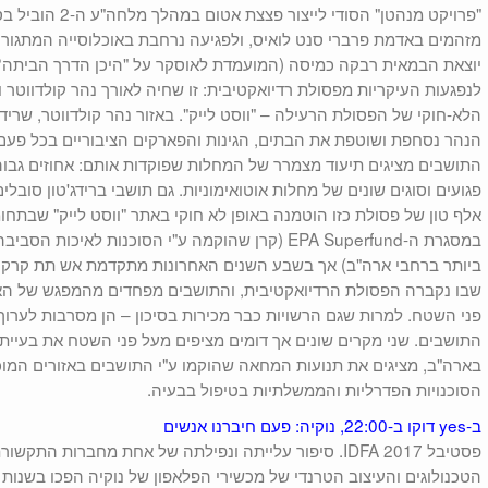
"פרויקט מנהטן" הסוד
מזהמים באדמת פרברי סנט לואיס, ולפגיעה נרחבת באוכלוסייה המתגור
יוצאת הבמאית רבקה כמיסה (המועמדת לאוסקר על "היכן הדרך הביתה?"
לנפגעות העיקריות מפסולת רדיואקטיבית: זו שחיה לאורך נהר קולדווטר ו
הלא-חוקי של הפסולת הרעילה – "ווסט לייק". באזור נהר קולדווטר, שרי
הנהר נסחפת ושוטפת את הבתים, הגינות והפארקים הציבוריים בכל פעם 
התושבים מציגים תיעוד מצמרר של המחלות שפוקדות אותם: אחוזים גבוהים
במסגרת ה-EPA Superfund (קרן שהוקמה ע"י הסוכנות לא
ביותר ברחבי ארה"ב) אך בשבע השנים האחרונות מתקדמת אש תת קרקעית
שבו נקברה הפסולת הרדיואקטיבית, והתושבים מפחדים מהמפגש של הא
פני השטח. למרות שגם הרשויות כבר מכירות בסיכון – הן מסרבות לערוך 
התושבים. שני מקרים שונים אך דומים מציפים מעל פני השטח את בעיית 
בארה"ב, מציגים את תנועות המחאה שהוקמו ע"י התושבים באזורים המוכי
הסוכנויות הפדרליות והממשלתיות בטיפול בבעיה.
ב-yes דוקו ב-22:00, נוקיה: פעם חיברנו אנשים
פסטיבל IDFA 2017. סיפור עלייתה ונפילתה של אחת מחברות ה