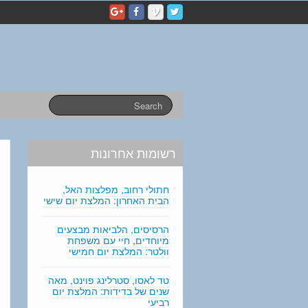
p
e
r
s
o
n
a
l
s
t
a
רשומות אחרונות
t
e
m
חתולי רחוב, מפלצות האל,
e
הבית האחרון: המלצת יום שישי
n
t
הרסיסים, הלביאות מבצעים
מיוחדים, חיי עם משפחת
e
וולטר: המלצת יום חמישי
d
i
טד לאסו, סטרלינג פוינט, מאה
t
שנים של בדידות: המלצת יום
i
רביעי