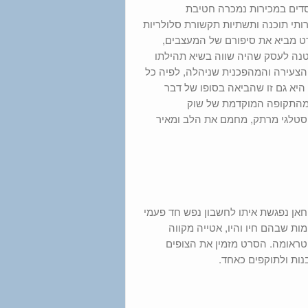
דים במכירות נמכרה חטיבת
התמקד בשירותי תוכנה ותשתיות תקשורת סלולריות
בר אינו בייצור שלה. הסרט מביא את סיפורם של המעצבים,
נה לעסק שהיה שווה בשיא תהילתו
הצעירה והמהפכנית שניהלה, לפיה כל
יא גם זו שהביאה בסופו של דבר
ם מהתקופה המוקדמת של שוק
נגטונים איקוניים. מסע נוסטלגי מרתק, מחמם את הלב ומאיר
ן נפגשת איתו לחשבון נפש חד פעמי
ת שבהם חיו והיו, אטייה מקווה
טראומה. הסרט מזמין את הצופים
ות ולתוקפים כאחד.