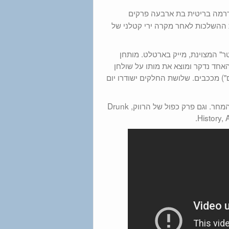
תפת נוספת של BBC ונטפליקס: דרמה בריטית בת ארבעה פרקים
 את ההשלכות לאחר מקרה ירי קטלני של
 של "דוקטור פוסטר" המצוינת, מייק בארטלט. מותחן
אחד נדקר ומוצא את מותו על שולחן
ם") מככבים. שלושת החלקים ישודרו יום
בנוסף עונה חדשה של אבא אמריקאי. חלקה השני של העונה של אגדות המחר. וגם פרק כפול של הרווק, Drunk
History, 