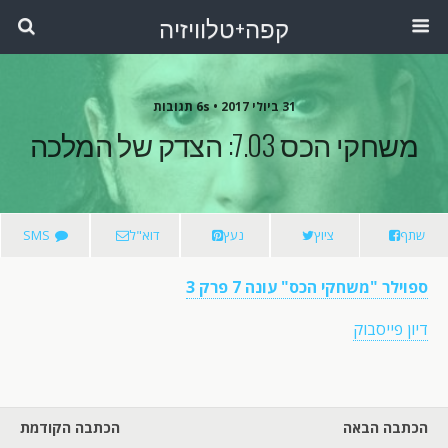
קפה+טלוויזיה
31 ביולי 2017 •
6s תגובות
משחקי הכס 7.03: הצדק של המלכה
שתף
ציוץ
נעץ
דוא"ל
SMS
ספוילר "משחקי הכס" עונה 7 פרק 3
דיון פייסבוק
הכתבה הבאה
הכתבה הקודמת