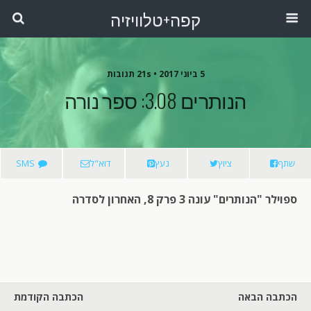
קפה+טלוויזיה
5 ביוני 2017 •
21s תגובות
הנותרים 3.08: ספר נורה
שתף
ציוץ
נעץ
דוא"ל
SMS
ספוילר "הנותרים" עונה 3 פרק 8, האחרון לסדרה
הכתבה הבאה
הכתבה הקודמת