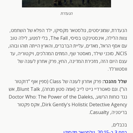
הנעדרת
הנעדרת, שמוניסטים, גולסטאר מקסיקו, ילד הפלא של השחמט,
צוות הלילה, אינסטינקט בסיסי, The Fall, בלי לפגוע, לילה טוב
עם אסף הראל, מאדים, עליית הברברים, והארץ הייתה תוהו ובוהו,
NCIS, סוכני שילד, מאסטר שף, המתים המהלכים, ויקטוריה, עד
עצם היום הזה, מזכירת המדינה, החץ, פרק אחרון לעונה של
ווסטוורלד.
שלל מהנכר:
פרק אחרון לעונה של Class (ספין אוף "דוקטור
הו"). וגם סאטרדיי נייט לייב (אמה סטון מנחה), Blunt Talk, אש
נגד כוחות הרשע, Doctor Who: The Power of the Daleks,
Dirk Gently's Holistic Detective Agency, אקס פקטור
בריטניה, Casualty.
בכבלים,
בחם 3 ב-20:15, גולסטאר מקסיקו.