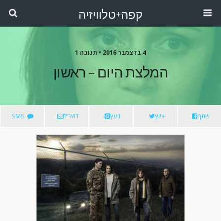
קפה+טלוויזיה
4 בדצמבר 2016 •
תגובה 1
המלצת היום – ראשון
שתף
ציוץ
נעץ
דוא"ל
SMS