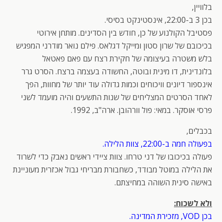
בלוויין,
בכן 3 ב-22:00, אינסטינקט בסיסי.
פסטיבל הקולנוע של כן, חודש בין הסדינים. מותחן אירוטי
בכיכובם של שרון סטון ומייקל דגלאס. פילם נואר מודרני המפגיש
בלש משטרה בעיצומה של חקירת רצח עם פאם פאטאל
בלונדינית, דו מינית ובוטה, החשודה בעצמה ברצח. הסרט גרר
אינספור דיונים וויכוחים וכמות גדולה עוד יותר של מחוות, הפך
לאחד הסרטים המצליחים של שנות התשעים והיה מועמד לשני
פרסי אוסקר. במאי: פול וורהובן. ארה"ב, 1992.
בכבלים,
בפעולה חמה ב-22:00, צוות הלילה.
פעולה בכיכובו של דני טרחו. צוות ציידי ראשים נאבק כדי לשרוד
את הלילה במוטל מבודד, כשחבורת מבריחי גבול אכזרית מעוניינת
באישה סינית השוהה במחיצתם.
ולא לשכוח:
בכן VOD, מזכירת המדינה.