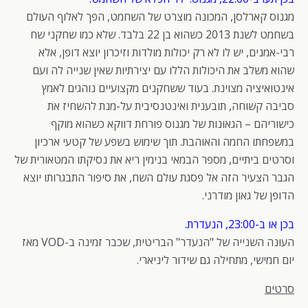
מגנוס קארלסן, המכונה מוצרט של השחמט, הפך לאלוף העולם
בשחמט לשנת 2013 כשהוא בן 22 בלבד. שלא כמו שחקני שח
רבי-אמנים, יש לו לא רק יכולות מולדות וזיכרון יוצא דופן, אלא
שהוא משלב את היכולות הללו עם יצירתיות שאין שנייה לה ועם
אינטואיציה מצוינת. בעוד ששחקנים מקצועיים נוהגים לאמץ
סביבה קשוחה, תובענית ואינטנסיבית על-מנת להשחיז את
כישוריהם – הגאונות של מגנוס פורחת דווקא כשהוא מוקף
במשפחתו החמה והאוהבת. תוך שימוש בשפע של קטעי ארכיון
וסרטים ביתיים, מספר הבמאי בנימין ריא את נסיקתו המטאורית של
הגבר הצעיר הזה אל פסגת עולם השח, את סיפור התבגרותו יוצא
הדופן של גאון מודרני.
בכן או ב-23:00, הנעדרת.
העונה השנייה של "הנעדר" הבריטית, שכבר זמינה ב-VOD מאז
יום חמישי, מתחילה גם שידור ליניארי.
סרטים