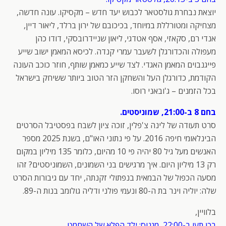
יוצאת נבחרת גולסטאר לכבוש יעד חדש – מקסיקו. עונה חדשה,
מצחיקה ומטורללת במיוחד, בכיכובם של ירון ברלד, ליאור דיין,
אנדי רם, סקאזי, אסף אטדגי, ליאון שניידרובסקי, דודו כהן
מעפולה והכדורגלן לשעבר עמרי קנדה. לכיסא המאמן ישוב שייע
פייגנבוים המאמן האגדי. לצד שייע כמאמן שותף, חוזר כוכב העונה
הקודמת, כדורגלן העל והשחקן הזר הטוב ביותר ששיחק בישראל
בכל הזמנים – ג'ובאני רוסו.
בחם 8 ב-21:00, שמוניסטים.
סרט תעודה של לינה צ'פלין, זוכה ציון לשבח בפסטיבל הסרטים
הבינלאומי חיפה 2016. על פי נתוני האו"ם, בשנת 2025 מספר
האנשים מעל גיל 80 יהיה פי 10 מהיום, כלומר 135 מיליון במקום
רק 13 מיליון היום. איך מרגישים בני השמונים, השמוניסטים? זהו
מסעה הכפול של הבמאית בנפתולי זקנתה, יחד עם גיבורות הסרט
שלה: יוליה וינר בת ה-80 ונעמי פולני ודליה גולומב בנות ה-89.
בלוויין,
בכן תעו ב-22:00, מגנוס: ילד הפלא של השחמט.