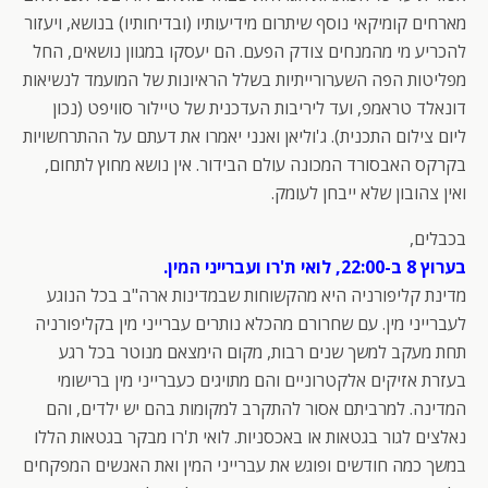
מארחים קומיקאי נוסף שיתרום מידיעותיו (ובדיחותיו) בנושא, ויעזור
להכריע מי מהמנחים צודק הפעם. הם יעסקו במגוון נושאים, החל
מפליטות הפה השערורייתיות בשלל הראיונות של המועמד לנשיאות
דונאלד טראמפ, ועד ליריבות העדכנית של טיילור סוויפט (נכון
ליום צילום התכנית). ג'וליאן ואנני יאמרו את דעתם על ההתרחשויות
בקרקס האבסורד המכונה עולם הבידור. אין נושא מחוץ לתחום,
ואין צהובון שלא ייבחן לעומק.
בכבלים,
בערוץ 8 ב-22:00, לואי ת'רו ועברייני המין.
מדינת קליפורניה היא מהקשוחות שבמדינות ארה"ב בכל הנוגע
לעברייני מין. עם שחרורם מהכלא נותרים עברייני מין בקליפורניה
תחת מעקב למשך שנים רבות, מקום הימצאם מנוטר בכל רגע
בעזרת אזיקים אלקטרוניים והם מתויגים כעברייני מין ברישומי
המדינה. למרביתם אסור להתקרב למקומות בהם יש ילדים, והם
נאלצים לגור בגטאות או באכסניות. לואי ת'רו מבקר בגטאות הללו
במשך כמה חודשים ופוגש את עברייני המין ואת האנשים המפקחים