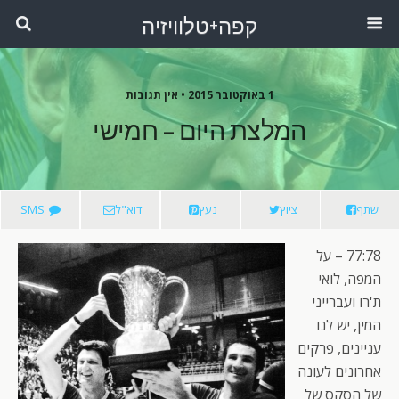
קפה+טלוויזיה
1 באוקטובר 2015 •
אין תגובות
המלצת היום – חמישי
שתף
ציוץ
נעץ
דוא"ל
SMS
77:78 – על
המפה, לואי
ת'רו ועברייני
המין, יש לנו
עניינים, פרקים
אחרונים לעונה
של הסקס של