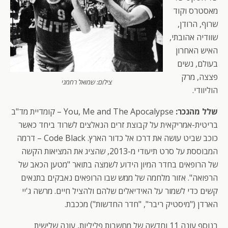
מאסטרס וקוד
שרוף, הרודן,
שוודיה אהובתי,
האיש האחרון
בעולם, נשים
פצצה, מרק
צילום: שמואל רחמני
הוליוודי.
שלל מהנכר:
You, Me and The Apocalypse – קומדיית מד"ב
בריטית-אמריקאית על קבוצת זרים הנאלצים לשרוד ביחד כאשר
כוכב שביט עושה את דרכו אל כדור הארץ. Code Black – דרמה
המבוססת על סרט תיעודי מ-2013, שהציג את המציאות הקשה
של הרופאים בחדר המיון הידוע לשמצה בתואר "מטען הכאב של
הרפואה". אזור מלחמה של ממש שבו הרופאים נאבקים בתנאים
קשים כדי לשמור על האידיאלים שלהם ולהציל חיים. מרשה ג'יי
הארדן ("מיסטיק ריבר", "חדר החדשות") מככבת.
בנוסף עונה 11 וחדשה של מחשבות פליליות, עונה שלישית