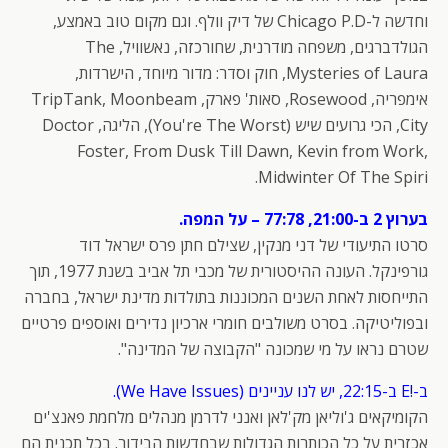
וחדשה ל-Chicago P.D של דיק וולף. וגם מקום טוב באמצע,
הגולדברגים, משפחה מודרנית, שחורכזה, נאשוויל, The
Mysteries of Laura, חוק וסדר: מדור מיוחד, הישרדות,
אימפריה, Rosewood, סאות' פארק, TripTank, Moonbeam
City, הכי גרועים שיש (You're The Worst), הליגה, Doctor
Foster, From Dusk Till Dawn, Kevin from Work,
Midwinter Of The Spiri.
בערוץ 2 ב-21:00, 77:78 – על המפה.
סרטו התיעודי של דני מנקין, שצילם חתן פרס ישראל דוד
גורפינקל. העונה ההיסטורית של מכבי תל אביב בשנת 1977, תוך
התייחסות לאחת השנים המכוננות בתולדות מדינת ישראל, בחברה
ובפוליטיקה. בסרט משולבים חומרי ארכיון נדירים ואוספים פרטיים
שטרם נראו על מי שמכונה "הקבוצה של המדינה".
ב-!E ב-22:15, יש לנו עניינים (We Have Issues).
הקומיקאים ג'וליאן מק'לאן ואנני לדרמן מנהלים מלחמת פאנצ'ים
אכזרית על כל הכותרות הגדולות שבחדשות הבידור. בכל תכנית הם