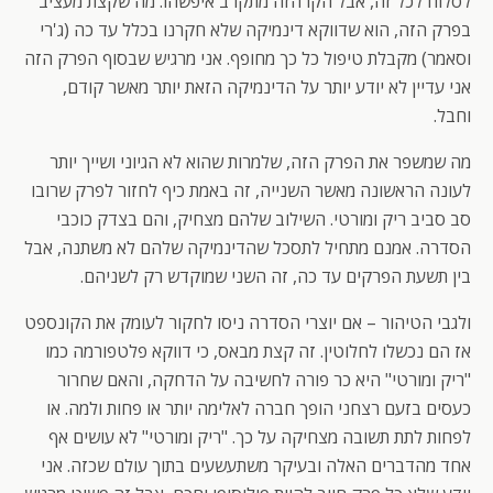
לסלוח לכל זה, אבל הקו הזה מתקרב איפשהו. מה שקצת מעציב
בפרק הזה, הוא שדווקא דינמיקה שלא חקרנו בכלל עד כה (ג'רי
וסאמר) מקבלת טיפול כל כך מחופף. אני מרגיש שבסוף הפרק הזה
אני עדיין לא יודע יותר על הדינמיקה הזאת יותר מאשר קודם,
וחבל.
מה שמשפר את הפרק הזה, שלמרות שהוא לא הגיוני ושייך יותר
לעונה הראשונה מאשר השנייה, זה באמת כיף לחזור לפרק שרובו
סב סביב ריק ומורטי. השילוב שלהם מצחיק, והם בצדק כוכבי
הסדרה. אמנם מתחיל לתסכל שהדינמיקה שלהם לא משתנה, אבל
בין תשעת הפרקים עד כה, זה השני שמוקדש רק לשניהם.
ולגבי הטיהור – אם יוצרי הסדרה ניסו לחקור לעומק את הקונספט
אז הם נכשלו לחלוטין. זה קצת מבאס, כי דווקא פלטפורמה כמו
"ריק ומורטי" היא כר פורה לחשיבה על הדחקה, והאם שחרור
כעסים בזעם רצחני הופך חברה לאלימה יותר או פחות ולמה. או
לפחות לתת תשובה מצחיקה על כך. "ריק ומורטי" לא עושים אף
אחד מהדברים האלה ובעיקר משתעשעים בתוך עולם שכזה. אני