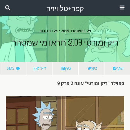
קפה+טלוויזיה
29 בספטמבר 2015 •
12s תגובות
ריק ומורטי 2.09: תראו מי שמטהר
שתף
ציוץ
נעץ
דוא"ל
SMS
ספוילר "ריק ומורטי" עונה 2 פרק 9