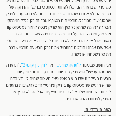
יודע שלא כל פרק חייב להיות פילוסופי וחכם, אבל זה פשוט מרגיש
כמו פרק שבו אולי הם יכלו לפחות לנסות. כי גם על ההדחקה של
מורטי הם לא אמרו משהו חדשני יותר מדי. וזה לא ממש עוזר לפרק
שהסוף שלו מבולבל. מורטי היה מטורף! אבל זה רק בגלל הממתק!
אבל זה לא. מה שמתקבל כאן הוא שריק מנסה לחזור לסטטוס קוו
ויהי מה, ומנסה להגן על מורטי מנטלית ממה שעבר. זה חמוד
מאוד, אבל איכשהו הפרק לא מתייחס לזה ככה אלא כמעין טוויסט
אפל שבו אנחנו הולכים להתחיל את הפרק הבא עם מורטי שרצח
את כל משפחתו או משהו.
אני חושב שבניגוד
ל"תהיה שוויפטי"
או
"לווין בין יקומי 2"
, "תראו מי
שמטהר עכשיו" הוא פרק טוב יותר ומהודק יותר ומצחיק יותר.
הבעיה העיקרית שלו הוא הפוטנציאל העצום שהיה לו והעובדה
שהוא מדגיש שהסטטוס קוו ב"ריק ומורטי" חייב להשתנות בהתאם
לפיתוח הדמויות שלו. אלה דברים מציקים, אבל זה לא הופך את
הפרק לפחות מהנה או חביב.
הערות צדדיות: