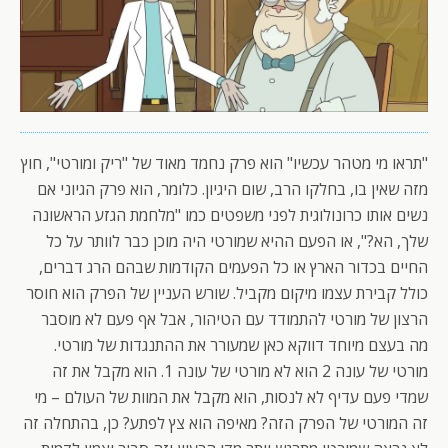
"תראו מי מטהר עכשיו" הוא פרק נחמד מאוד של "ריק ומורטי", חוץ
מזה שאין בו, בחלקו הרב, שום היגיון. כלומר, הוא פרק הגיוני אם
נשים אותו כרונולוגית לפני משפטים כמו "מלחמת הגזע הראשונה
שלך, הא?", או הפעם ההיא שמורטי היה מוכן כבר לוותר על כל
החיים בכדור הארץ או כל הפעמים הקודמות שבהם הרג דברים,
כולל קבירת עצמו מיקום מקביל. שורש העניין של הפרק הוא חוסר
הרצון של מורטי להתמודד עם הטיהור, אבל אף פעם לא מוסבר
מה בעצם מיוחד דווקא כאן שמעורר את ההתנגדות של מורטי.
מורטי של עונה 2 הוא לא מורטי של עונה 1. הוא מקבל את זה
שמדי פעם עדיף לא לנסות, הוא מקבל את המוות של העולם – מי
זה המורטי של הפרק הזה? מאיפה הוא צץ לפתע? כן, בהתחלה זה