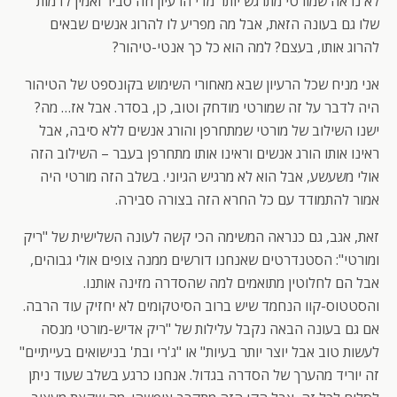
לא נראה שמורטי מתרגש יותר מדי הרעיון וזה סביר ואמין לדמות
שלו גם בעונה הזאת, אבל מה מפריע לו להרוג אנשים שבאים
להרוג אותו, בעצם? למה הוא כל כך אנטי-טיהור?
אני מניח שכל הרעיון שבא מאחורי השימוש בקונספט של הטיהור
היה לדבר על זה שמורטי מודחק וטוב, כן, בסדר. אבל אז… מה?
ישנו השילוב של מורטי שמתחרפן והורג אנשים ללא סיבה, אבל
ראינו אותו הורג אנשים וראינו אותו מתחרפן בעבר – השילוב הזה
אולי משעשע, אבל הוא לא מרגיש הגיוני. בשלב הזה מורטי היה
אמור להתמודד עם כל החרא הזה בצורה סבירה.
זאת, אגב, גם כנראה המשימה הכי קשה לעונה השלישית של "ריק
ומורטי": הסטנדרטים שאנחנו דורשים ממנה צופים אולי גבוהים,
אבל הם לחלוטין מתואמים למה שהסדרה מזינה אותנו.
והסטטוס-קוו הנחמד שיש ברוב הסיטקומים לא יחזיק עוד הרבה.
אם גם בעונה הבאה נקבל עלילות של "ריק אדיש-מורטי מנסה
לעשות טוב אבל יוצר יותר בעיות" או "ג'רי ובת' בנישואים בעייתיים"
זה יוריד מהערך של הסדרה בגדול. אנחנו כרגע בשלב שעוד ניתן