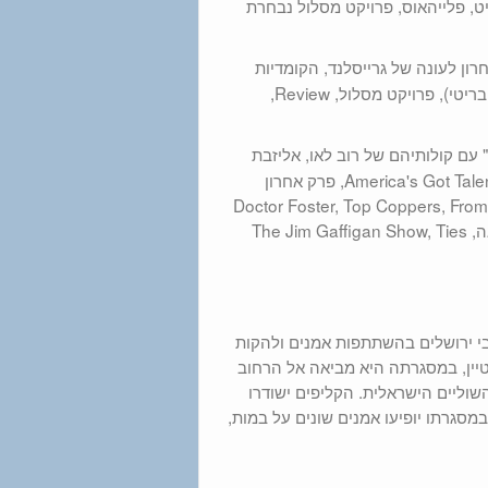
יט, פלייהאוס, פרויקט מסלול נבחרת
Stephen Fry in Central Ameri, פרק אחרון לעונה של גרייסלנד, הקומדיות
הבריטיות Cradle to Grave ו-Boy Meets Girl, מי אתה חושב שאתה (הבריטי), פרויקט מסלול, Review,
סנטרל" עם קולותיהם של רוב לאו, אליזבת
בנקס, קייט מארה ו-וויל פורטה. עונה 19 וחדשה של סאות' פארק, גמר America's Got Talent, פרק אחרון
לעונה של Impastor, וגם הכי גרועים שיש (You're The Worst), הליגה, Doctor Foster, Top Coppers, From
Dusk Till Dawn, Kevin from Work, Difficult People, הטופ מודל הבאה, The Jim Gaffigan Show, Ties
י ירושלים בהשתתפות אמנים ולהקות
טיין, במסגרתה היא מביאה אל הרחוב
שוליים הישראלית. הקליפים ישודרו
במסגרתו יופיעו אמנים שונים על במות,