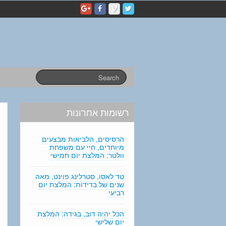
p
e
r
s
o
n
a
l
s
t
a
רשומות אחרונות
t
e
m
הרסיסים, הלביאות מבצעים
e
מיוחדים, חיי עם משפחת
וולטר: המלצת יום חמישי
n
t
טד לאסו, סטרלינג פוינט, מאה
e
שנים של בדידות: המלצת יום
d
רביעי
i
t
הכל יהיה דוב, בגידה: המלצת
i
יום שלישי