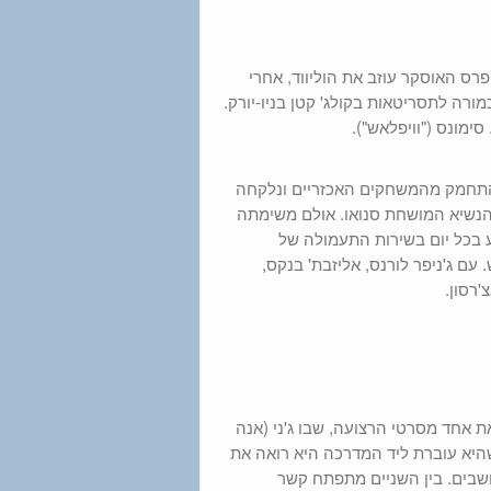
פרס האוסקר עוזב את הוליווד, אחרי
ורה לתסריטאות בקולג' קטן בניו-יורק.
סימונס ("וויפלאש").
להתחמק מהמשחקים האכזריים ונלקחה
נשיא המושחת סנואו. אולם משימתה
 בכל יום בשירות התעמולה של
ם ג'ניפר לורנס, אליזבת' בנקס,
'רסון.
את אחד מסרטי הרצועה, שבו ג'ני (אנה
היא עוברת ליד המדרכה היא רואה את
ושבים. בין השניים מתפתח קשר