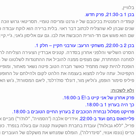
בלוויין,
בכן 1 ב-21:30, פרק חדש.
קומדיה רומנטית בכיכובם של יו גרנט ומריסה טומיי. תסריטאי גרוש זוכה 
שנים שבהן לא שהצליח לכתוב דבר ראוי. בלית ברירה הוא לוקח עבודה כמ
שם הוא פוגש אם חד-הורית הכובשת את לבו. גם עם אליסון ג'אני, ג'יי.קיי. 
בכן 2 ב-22:00, משחקי הרעב: עורבני חקיין – חלק 1.
הסרט השלישי והלפני אחרון בסדרה. קטניס אברדין הצעירה הצליחה 
למחנה המחתרת, שם מצפים ממנה להוביל את ההתנגדות לשלטונו של ה
הופכת להיות קשה מתמיד כאשר חברה הטוב פיטה נשאר מאחור, ומופיע
הקפיטול. עתה עליה למצוא בעצמה את הלהט לקום ולהילחם על החופש. ע
פיליפ סימור הופמן, ג'וליאן מור, דונלד סת'רלנד, ליאם המסוורת', ג'וש האצ
ולא לשכוח:
פרק אחרון של אני קייט ב-!E ב-16:00.
כך היה בערוץ 1 ב-18:00.
פרויקט מסלול נבחרת הכוכבים 2 בערוץ החיים הטובים ב-18:00.
פלייהאוס בחם ועוד ב-22:00.
אידריס אלבה ("הסמויה", "לות'ר") מביים 
פריל, "ללא גבולות") עובדת בחברת השקעות קטנה עם בעלה בנפרד. כש
כריס (נונסו אנוזי, "סינדרלה"), הומלס שמנחש את משקלם של העוברים 