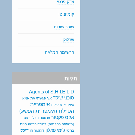
צדק פרטי
קומיוניטי
שובר שורות
שרלוק
הרשימה המלאה
תגיות
Agents of S.H.I.E.L.D
סוכני שילד
איך פגשתי את אמא
אימפריית
אימה אמריקאית
הטיילת (אימפריית הפשע)
אקס פקטור
ארסטד דיבלופמנט
בנות
(משפחה בהפרעה)
בחורה חדשה
ג'ימי פאלון
דיסני
דוקטור הו
בריטי