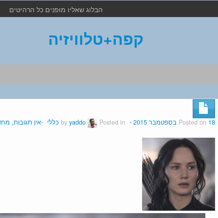
הבלוג שאליו מופנים כל הרהיטים
קפה+טלוויזיה
18 בספטמבר 2015
Posted on
by
Posted in
yaddo
כללי
אין תגובות, מח