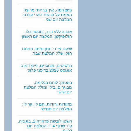
n
g
פיוצ'רמה, איך ברחתי מרוצח
האמת על פרשת הארי קברט:
המלצת יום שני
אהבה ללא רבב, בוסטון בלו,
הולופיקשן: המלצת יום ראשון
שיקגו פי-די, זמן ומים, התחת
הזקן שלי: המלצת שבת
הרסיסים, מבוגרים, פיוצ'רמה:
אוגוסט 2026 בדיסני פלוס
באטמן: לוחם בגלימה,
מבוגרים, בילי ומולי: המלצת
יום שישי
מזוודות ורודות, חם לי, קר לי:
המלצת יום חמישי
השטן לובשת פראדה 2, בוגוניה,
קוד שרוף 1-4: המלצת יום
רביעי