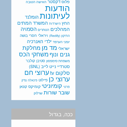
דקסטר
פלוס
האישה הטובה
הודעות
לעיתונות
הומלנד
המתים
המשרד
החץ
הישרדות
המהלכים
הסמויה
הנותרים
ויראלי
חסרי בושה
התיקון (Rectify)
ילדי האנרכיה
יומני הערפד
מד מן
מחלקת
ישראלי
משחקי הכס
גנים ונוף
סטיבן קולבר
משפחת סימפסון
סטרדיי נייט לייב (SNL)
ערוצי חם
סלקום tv
ערוצי כן
פיילוט
פינאלה
צדק
קומיוניטי
קומיקס
קונאן
פרטי
שובר שורות
שרלוק
ככה, בגדול